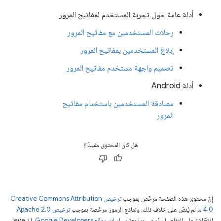
أدلة عامة حول تجربة المستخدم لمفاتيح المرور
رحلات المستخدمين مع مفاتيح المرور
إبلاغ المستخدمين بمفاتيح المرور
تصميم واجهة مستخدم مفاتيح المرور
أدلة Android
مصادقة المستخدمين باستخدام مفاتيح
المرور
هل كان المحتوى مفيدًا؟
إنّ محتوى هذه الصفحة مرخّص بموجب
ترخيص Creative Commons Attribution
4.0‏
ما لم يُنصّ على خلاف ذلك، ونماذج الرموز مرخّصة بموجب
ترخيص Apache 2.0‏
.
للاطّلاع على التفاصيل، يُرجى مراجعة
سياسات موقع Google Developers‏
. إنّ Java