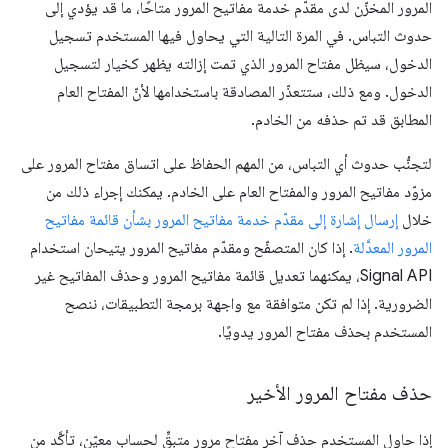
المرور المخزّن لدى مقدّم خدمة مفاتيح المرور متاحًا، ما قد يؤدي إلى
حدوث التباس. في المرة التالية التي يحاول فيها المستخدم تسجيل
الدخول، سيظل مفتاح المرور الذي تمت إزالته يظهر كخيار لتسجيل
الدخول. ومع ذلك، ستتعذّر المصادقة باستخدامها لأنّ المفتاح العام
المطابق قد تم حذفه من الخادم.
لتجنُّب حدوث أي التباس، من المهم الحفاظ على اتساق مفتاح المرور على
مزوّد مفاتيح المرور والمفتاح العام على الخادم. يمكنك إجراء ذلك من
خلال
إرسال إشارة إلى مقدّم خدمة مفاتيح المرور بشأن قائمة مفاتيح
المرور المعدَّلة
. إذا كان المتصفّح ومقدّم مفاتيح المرور يتيحان استخدام
Signal API، يمكنهما تعديل قائمة مفاتيح المرور وحذف المفاتيح غير
الضرورية. إذا لم تكن متوافقة مع واجهة برمجة التطبيقات، ننصح
المستخدم بحذف مفتاح المرور يدويًا.
حذف مفتاح المرور الأخير
إذا حاول المستخدم حذف آخر مفتاح مرور متبقٍّ لحساب معيّن، تأكَّد من