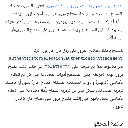
مفتاح مرور لتسجيلات الدخول بدون كلمة مرور
. لتعزيز الأمان، ننصحك
بالسماح للمستخدمين بإنشاء مفتاح مرور على رمز أمان خارجي. يمكنك
توقُّع أن يكون المستخدمون الذين يريدون إدارة مفاتيح المرور أكثر معرفة
أو خبرة، لذا فإنّ السماح لهم بإنشاء مفتاح مرور على مفتاح الأمان يوفّر
مرونة أكبر.
للسماح بحفظ مفاتيح المرور على رمز أمان خارجي، اترُك
authenticatorSelection.authenticatorAttachment
غير مضبوط بدلاً من ضبطه على
"platform"
في طلب إنشاء مفتاح
مرور. بهذه الطريقة، يقبل المتصفّح أدوات المصادقة على كل من النظام
الأساسي (الجهاز) وأدوات المصادقة المتنقلة (مفتاح أمان) بدون أن تختلف
تجربة المستخدم بشكل كبير عن تجربة السماح بأداة مصادقة على النظام
الأساسي فقط. يظهر خيار إنشاء مفتاح مرور على مفتاح أمان كخيار
ثانوي.
قائمة التحقق