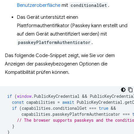
Benutzeroberfläche
mit
conditionalGet
.
Das Gerät unterstützt einen
Plattformauthentifikator (Passkey kann erstellt und
auf dem Gerät authentifiziert werden) mit
passkeyPlatformAuthenticator
.
Das folgende Code-Snippet zeigt, wie Sie vor dem
Anzeigen der passkeybezogenen Optionen die
Kompatibilität prüfen können.
if
(
window
.
PublicKeyCredential
 && 
PublicKeyCredentia
const
capabilities
=
await
PublicKeyCredential
.
get
if
(
capabilities
.
conditionalGet
===
true
capabilities
.
passkeyPlatformAuthenticator
===
// The browser supports passkeys and the conditi
}
}