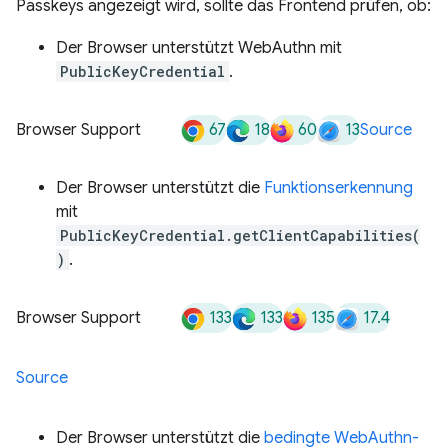
Passkeys angezeigt wird, sollte das Frontend prüfen, ob:
Der Browser unterstützt WebAuthn mit
PublicKeyCredential
.
67
18
60
13
Browser Support
Source
Der Browser unterstützt die
Funktionserkennung
mit
PublicKeyCredential.getClientCapabilities(
)
.
133
133
135
17.4
Browser Support
Source
Der Browser unterstützt die
bedingte WebAuthn-