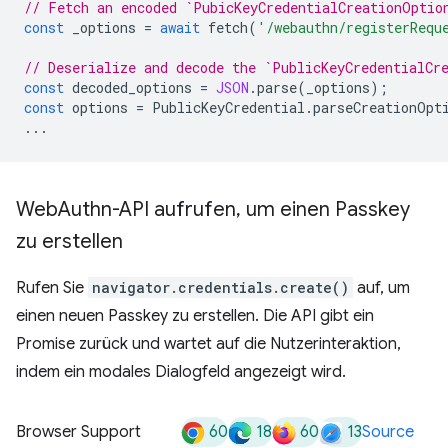
// Fetch an encoded `PubicKeyCredentialCreationOptio
const
_options
=
await
fetch
(
'/webauthn/registerRequ
// Deserialize and decode the `PublicKeyCredentialCr
const
decoded_options
=
JSON
.
parse
(
_options
);
const
options
=
PublicKeyCredential
.
parseCreationOpt
...
Web
Authn-API aufrufen
,
um einen Passkey
zu erstellen
Rufen Sie
navigator.credentials.create()
auf, um
einen neuen Passkey zu erstellen. Die API gibt ein
Promise zurück und wartet auf die Nutzerinteraktion,
indem ein modales Dialogfeld angezeigt wird.
60
18
60
13
Browser Support
Source