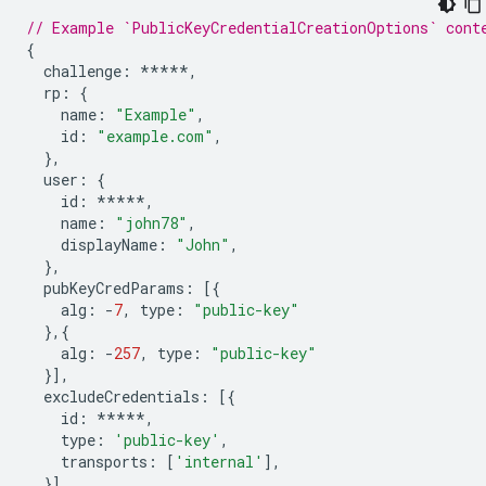
// Example `PublicKeyCredentialCreationOptions` cont
{
challenge
:
*****
,
rp
:
{
name
:
"Example"
,
id
:
"example.com"
,
},
user
:
{
id
:
*****
,
name
:
"john78"
,
displayName
:
"John"
,
},
pubKeyCredParams
:
[{
alg
:
-
7
,
type
:
"public-key"
},{
alg
:
-
257
,
type
:
"public-key"
}],
excludeCredentials
:
[{
id
:
*****
,
type
:
'public-key'
,
transports
:
[
'internal'
],
}],