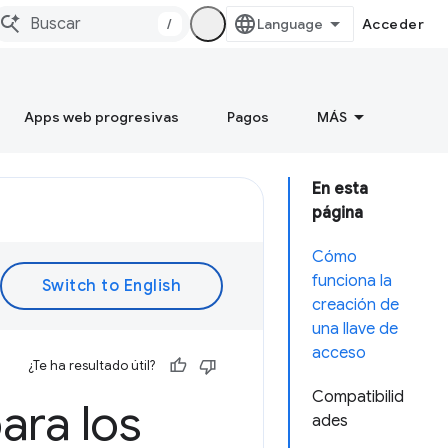
/
Acceder
Apps web progresivas
Pagos
MÁS
En esta
página
Cómo
funciona la
creación de
una llave de
acceso
¿Te ha resultado útil?
Compatibilid
ara los
ades