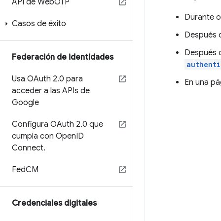
API de Web
OTP
Durante o
Casos de éxito
Después 
Después d
Federación de identidades
authenti
Usa OAuth 2
.
0 para
En una pá
acceder a las APIs de
Google
Configura OAuth 2
.
0 que
cumpla con Open
ID
Connect
.
Fed
CM
Credenciales digitales