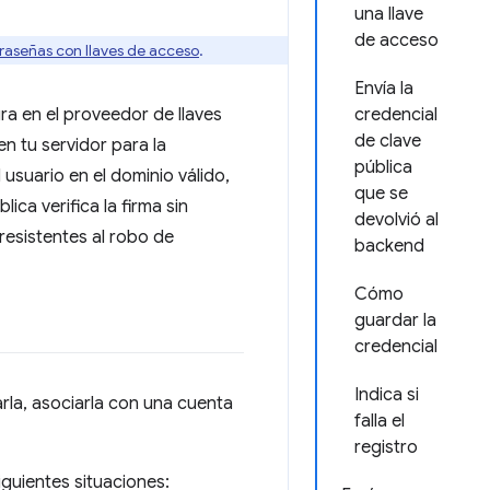
una llave
de acceso
raseñas con llaves de acceso
.
Envía la
ra en el proveedor de llaves
credencial
de clave
n tu servidor para la
pública
 usuario en el dominio válido,
que se
ica verifica la firma sin
devolvió al
resistentes al robo de
backend
Cómo
guardar la
credencial
Indica si
rla, asociarla con una cuenta
falla el
registro
iguientes situaciones: