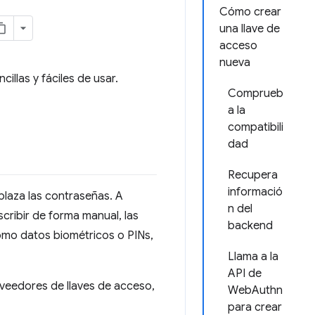
Cómo crear
una llave de
acceso
nueva
illas y fáciles de usar.
Comprueb
a la
compatibili
dad
Recupera
informació
mplaza las contraseñas. A
n del
cribir de forma manual, las
backend
omo datos biométricos o PINs,
Llama a la
API de
oveedores de llaves de acceso,
WebAuthn
para crear