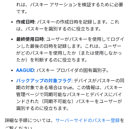
れは、パスキー アサーションを検証するために必要
です。
作成日時
: パスキーの作成日時を記録します。これ
は、パスキーを識別するのに役立ちます。
最終使用日時
: ユーザーがパスキーを使用してログイ
ンした最後の日時を記録します。これは、ユーザー
がどのパスキーを使用したか（または使用しなかっ
たか）を判断するのに役立ちます。
AAGUID
: パスキー プロバイダの固有識別子。
バックアップの対象フラグ
: デバイスがパスキーの同
期の対象である場合は true。この情報は、パスキー
管理ページで同期可能なパスキーとデバイスにバイ
ンドされた（同期不可能な）パスキーをユーザーが
識別するのに役立ちます。
詳細な手順については、
サーバーサイドのパスキー登録
を
ご覧ください。