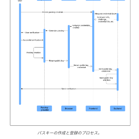
パスキーの作成と登録のプロセス。