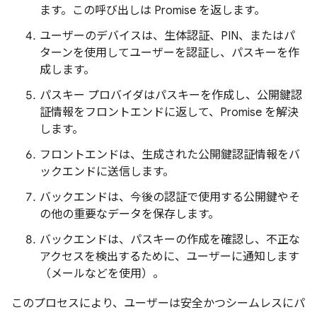
ます。この呼び出しは Promise を返します。
ユーザーのデバイスは、生体認証、PIN、またはパ
ターンを使用してユーザーを認証し、パスキーを作
成します。
パスキー プロバイダはパスキーを作成し、公開鍵認
証情報をフロントエンドに返して、Promise を解決
します。
フロントエンドは、生成された公開鍵認証情報をバ
ックエンドに送信します。
バックエンドは、今後の認証で使用する公開鍵やそ
の他の重要なデータを保存します。
バックエンドは、パスキーの作成を確認し、不正な
アクセスを検出するために、ユーザーに通知します
（メールなどを使用）。
このプロセスにより、ユーザーは安全かつシームレスにパ