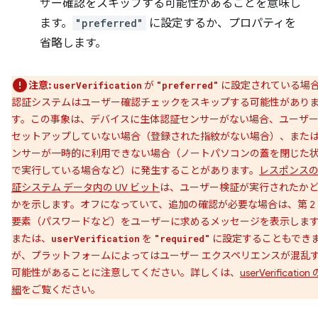
ザー確認をスキップする可能性があることを意味し
ます。
"preferred"
に設定するか、プロパティを
省略します。
注意:
が
に設定されている場
userVerification
"preferred"
認証システムはユーザー確認チェックをスキップする可能性があり
す。この事象は、デバイスに生体認証センサーがない場合、ユーザ
セットアップしていない場合（登録された指紋がない場合）、また
ンサーが一時的に利用できない場合（ノートパソコンの蓋を閉じた
で実行している場合など）に発生することがあります。
レスポンス
証システム データ内の UV ビット
は、ユーザー検証が実行されたか
かを示します。オフになっていて、追加の確認が必要な場合は、第 2 
要素（パスワードなど）をユーザーに求めるメッセージを表示しま
または、
を
に設定することもでき
userVerification
"required"
が、プラットフォームによってはユーザー エクスペリエンスが混乱
可能性があることに注意してください。詳しくは、
userVerification
細
をご覧ください。