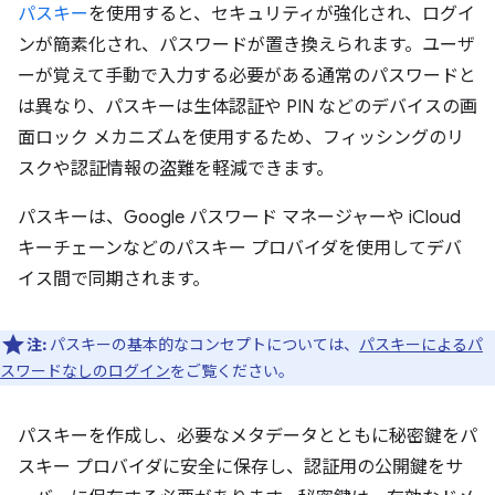
パスキー
を使用すると、セキュリティが強化され、ログイ
ンが簡素化され、パスワードが置き換えられます。ユーザ
ーが覚えて手動で入力する必要がある通常のパスワードと
は異なり、パスキーは生体認証や PIN などのデバイスの画
面ロック メカニズムを使用するため、フィッシングのリ
スクや認証情報の盗難を軽減できます。
パスキーは、Google パスワード マネージャーや iCloud
キーチェーンなどのパスキー プロバイダを使用してデバ
イス間で同期されます。
注:
パスキーの基本的なコンセプトについては、
パスキーによるパ
スワードなしのログイン
をご覧ください。
パスキーを作成し、必要なメタデータとともに秘密鍵をパ
スキー プロバイダに安全に保存し、認証用の公開鍵をサ