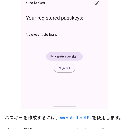
パスキーを作成するには、
WebAuthn API
を使用します。