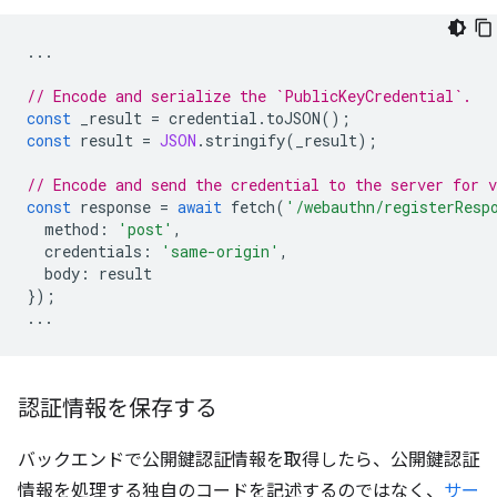
...
// Encode and serialize the `PublicKeyCredential`.
const
_result
=
credential
.
toJSON
();
const
result
=
JSON
.
stringify
(
_result
);
// Encode and send the credential to the server for v
const
response
=
await
fetch
(
'/webauthn/registerResp
method
:
'post'
,
credentials
:
'same-origin'
,
body
:
result
});
...
認証情報を保存する
バックエンドで公開鍵認証情報を取得したら、公開鍵認証
情報を処理する独自のコードを記述するのではなく、
サー