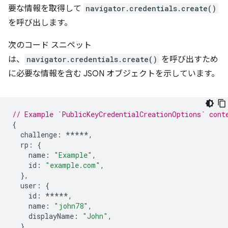
要な情報を取得して
navigator.credentials.create()
を呼び出します。
次のコード スニペット
は、
navigator.credentials.create()
を呼び出すため
に必要な情報を含む JSON オブジェクトを示しています。
// Example `PublicKeyCredentialCreationOptions` cont
{
challenge
:
*****
,
rp
:
{
name
:
"Example"
,
id
:
"example.com"
,
},
user
:
{
id
:
*****
,
name
:
"john78"
,
displayName
:
"John"
,
},