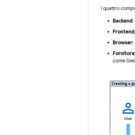
I quattro compo
Backend
:
Frontend
Browser
:
Fornitore
come Gest