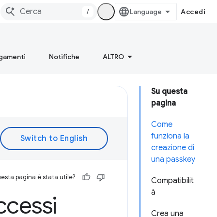
/
Accedi
gamenti
Notifiche
ALTRO
Su questa
pagina
Come
funziona la
creazione di
una passkey
esta pagina è stata utile?
Compatibilit
à
ccessi
Crea una