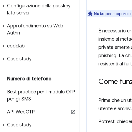
Configurazione della passkey
lato server
Nota
:
per scoprire i 
Approfondimento su Web
È necessario cr
Authn
insieme ai meta
codelab
privata emette u
phishing. La ch
Case study
resistenti al fur
Numero di telefono
Come funzi
Best practice per il modulo OTP
per gli SMS
Prima che un ut
utente e archivi
API Web
OTP
Potresti chieder
Case study