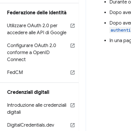
Durante o
Dopo aver
Federazione delle identità
Dopo aver 
Utilizzare OAuth 2
.
0 per
authenti
accedere alle API di Google
In una pag
Configurare OAuth 2
.
0
conforme a Open
ID
Connect
Fed
CM
Credenziali digitali
Introduzione alle credenziali
digitali
Digital
Credentials
.
dev