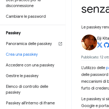
Best practice per la
senz
disconnessione
Cambiare le password
Le passkey rendo
Passkey
Eiji Ki
Panoramica delle passkey
Crea una passkey
Pubblicato: 12 ot
Accedere con una passkey
L'utilizzo delle
p
delle password 
Gestire le passkey
meccanismi di bl
Elenco di controllo delle
furto di credenzi
passkey
Le passkey si s
Passkey all'interno di iframe
Google e portac