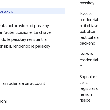
passkey
 passkey
.
Invia la
credenzial
ata nel provider di passkey
e di chiave
pubblica
r l'autenticazione. La chiave
restituita al
ndo le passkey resistenti al
backend
ensibili, rendendo le passkey
Salva la
credenzial
e
Segnalare
se la
, associarla a un account
registrazio
ne non
riesce
ioni: