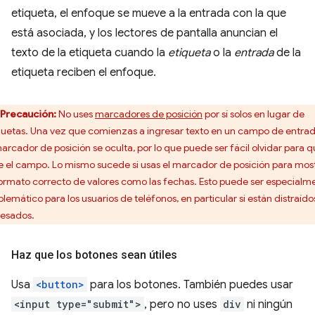
etiqueta, el enfoque se mueve a la entrada con la que
está asociada, y los lectores de pantalla anuncian el
texto de la etiqueta cuando la
etiqueta
o la
entrada
de la
etiqueta reciben el enfoque.
Precaución:
No uses
marcadores de posición
por sí solos en lugar de
quetas. Una vez que comienzas a ingresar texto en un campo de entrad
marcador de posición se oculta, por lo que puede ser fácil olvidar para 
ve el campo. Lo mismo sucede si usas el marcador de posición para mos
formato correcto de valores como las fechas. Esto puede ser especialm
blemático para los usuarios de teléfonos, en particular si están distraído
resados.
Haz que los botones sean útiles
Usa
<button>
para los botones. También puedes usar
<input type="submit">
, pero no uses
div
ni ningún