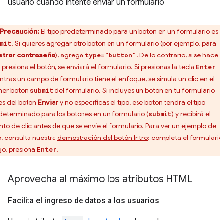
usuario cuando intente enviar un formulario.
Precaución:
El tipo predeterminado para un botón en un formulario es
. Si quieres agregar otro botón en un formulario (por ejemplo, para
mit
trar contraseña
), agrega
. De lo contrario, si se hace 
type="button"
 presiona el botón, se enviará el formulario. Si presionas la tecla
Enter
ntras un campo de formulario tiene el enfoque, se simula un clic en el
mer botón
del formulario. Si incluyes un botón en tu formulario
submit
es del botón
Enviar
y no especificas el tipo, ese botón tendrá el tipo
determinado para los botones en un formulario (
) y recibirá el
submit
nto de clic antes de que se envíe el formulario. Para ver un ejemplo de
o, consulta nuestra
demostración del botón Intro
: completa el formulario
go, presiona
.
Enter
Aprovecha al máximo los atributos HTML
Facilita el ingreso de datos a los usuarios