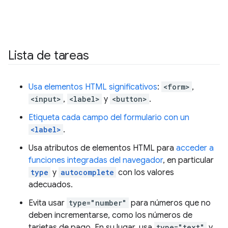
Lista de tareas
Usa elementos HTML significativos
:
<form>
,
<input>
,
<label>
y
<button>
.
Etiqueta cada campo del formulario con un
<label>
.
Usa atributos de elementos HTML para
acceder a
funciones integradas del navegador
, en particular
type
y
autocomplete
con los valores
adecuados.
Evita usar
type="number"
para números que no
deben incrementarse, como los números de
tarjetas de pago. En su lugar, usa
type="text"
y