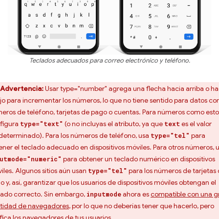
Teclados adecuados para correo electrónico y teléfono.
Advertencia:
Usar type="number" agrega una flecha hacia arriba o ha
jo para incrementar los números, lo que no tiene sentido para datos c
eros de teléfono, tarjetas de pago o cuentas. Para números como esto
figura
(o no incluyas el atributo, ya que
es el valor
type="text"
text
determinado). Para los números de teléfono, usa
para
type="tel"
ener el teclado adecuado en dispositivos móviles. Para otros números, 
para obtener un teclado numérico en dispositivos
utmode="numeric"
iles. Algunos sitios aún usan
para los números de tarjetas
type="tel"
o y, así, garantizar que los usuarios de dispositivos móviles obtengan el
lado correcto. Sin embargo,
ahora es
compatible con una g
inputmode
tidad de navegadores
, por lo que no deberías tener que hacerlo, pero
ifica los navegadores de tus usuarios.