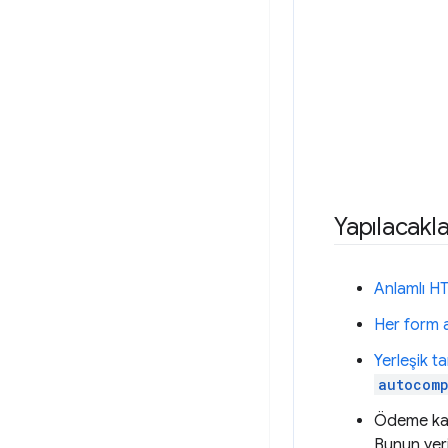
Yapılacaklar
Anlamlı HT
Her form a
Yerleşik ta
autocomp
Ödeme kart
Bunun yer