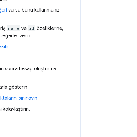
eri
varsa bunu kullanmanız
iriş
name
ve
id
özelliklerine,
değerler verin.
kılır
.
an sonra hesap oluşturma
arla gösterin.
alarını sınırlayın
.
 kolaylaştırın.