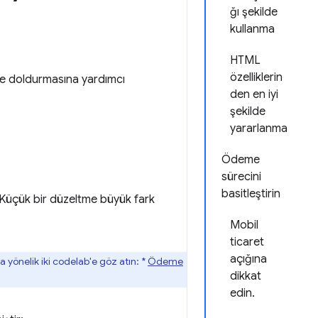
ğı şekilde
kullanma
HTML
özelliklerin
ilde doldurmasına yardımcı
den en iyi
şekilde
yararlanma
Ödeme
sürecini
basitleştirin
r. Küçük bir düzeltme büyük fark
Mobil
ticaret
açığına
 yönelik iki codelab'e göz atın: *
Ödeme
dikkat
edin.