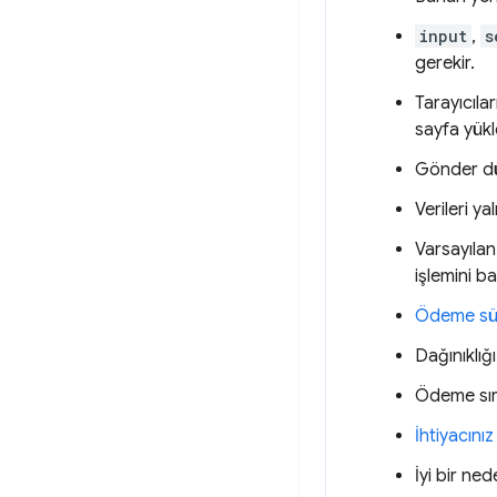
input
,
s
gerekir.
Tarayıcıla
sayfa yükl
Gönder dü
Verileri y
Varsayıla
işlemini ba
Ödeme sür
Dağınıklığ
Ödeme sı
İhtiyacını
İyi bir ne