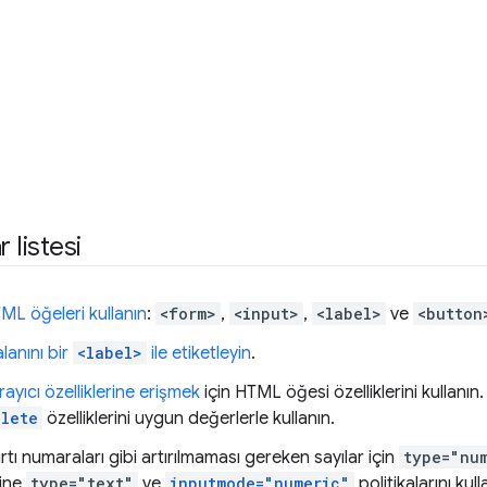
 listesi
ML öğeleri kullanın
:
<form>
,
<input>
,
<label>
ve
<button
lanını bir
<label>
ile etiketleyin
.
rayıcı özelliklerine erişmek
için HTML öğesi özelliklerini kullanın.
lete
özelliklerini uygun değerlerle kullanın.
ı numaraları gibi artırılmaması gereken sayılar için
type="nu
ine
type="text"
ve
inputmode="numeric"
politikalarını kull