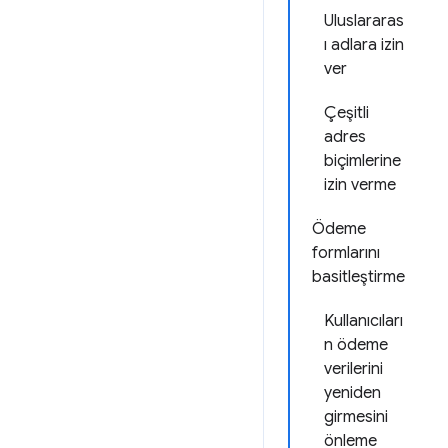
Uluslararas
ı adlara izin
ver
Çeşitli
adres
biçimlerine
izin verme
Ödeme
formlarını
basitleştirme
Kullanıcıları
n ödeme
verilerini
yeniden
girmesini
önleme