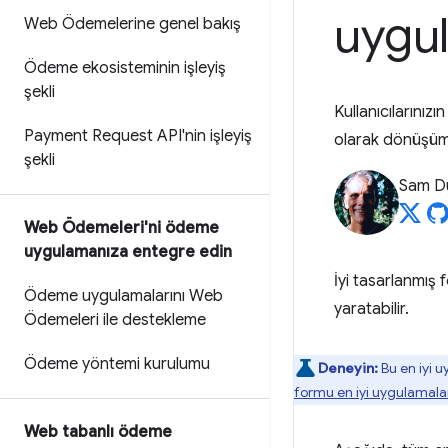
uygul
Web Ödemelerine genel bakış
Ödeme ekosisteminin işleyiş
şekli
Kullanıcılarınız
Payment Request API'nin işleyiş
olarak dönüşümle
şekli
Sam D
Web Ödemeleri'ni ödeme
uygulamanıza entegre edin
İyi tasarlanmış 
Ödeme uygulamalarını Web
yaratabilir.
Ödemeleri ile destekleme
Ödeme yöntemi kurulumu
Deneyin:
Bu en iyi 
formu en iyi uygulamalar
Web tabanlı ödeme