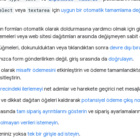
elect
veya
textarea
için
uygun bir otomatik tamamlama değ
rın formları otomatik olarak doldurmasına yardımcı olmak için g
emeleri veya web sitesi dağıtımları arasında değişmeyen sabit 
ğmeleri, dokunulduktan veya tıklandıktan sonra
devre dışı bıra
alnızca form gönderilirken değil, giriş sırasında da
doğrulayın
.
n olarak
misafir ödemesini
etkinleştirin ve ödeme tamamlandıkt
sitleştirin.
ecindeki ilerlemeyi
net adımlar ve harekete geçirici net mesajl
ı ve dikkat dağıtan öğeleri kaldırarak
potansiyel ödeme çıkış nokt
rasında
tam sipariş ayrıntılarını gösterin
ve sipariş ayarlamalarını
z olmayan verileri istemeyin
.
deniniz yoksa
tek bir girişle ad isteyin
.