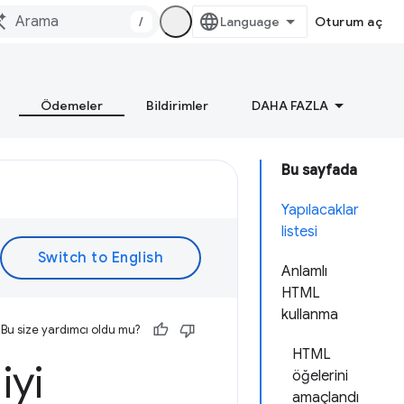
/
Oturum aç
Ödemeler
Bildirimler
DAHA FAZLA
Bu sayfada
Yapılacaklar
listesi
Anlamlı
HTML
kullanma
Bu size yardımcı oldu mu?
HTML
iyi
öğelerini
amaçlandı