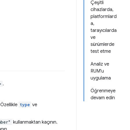
Çeşitli
cihazlarda,
platformlard
a,
tarayıcılarda
ve
sürümlerde
test etme
Analiz ve
RUM'u
uygulama
>
.
Öğrenmeye
devam edin
 Özellikle
type
ve
mber"
kullanmaktan kaçının.
anın.