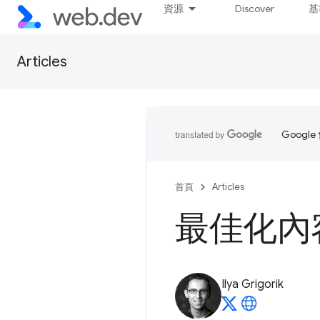
資源
Discover
基
Articles
Goog
首頁
Articles
最佳化內
Ilya Grigorik