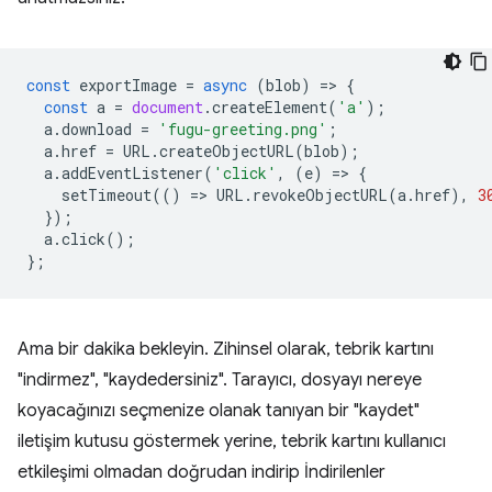
const
exportImage
=
async
(
blob
)
=
>
{
const
a
=
document
.
createElement
(
'a'
);
a
.
download
=
'fugu-greeting.png'
;
a
.
href
=
URL
.
createObjectURL
(
blob
);
a
.
addEventListener
(
'click'
,
(
e
)
=
>
{
setTimeout
(()
=
>
URL
.
revokeObjectURL
(
a
.
href
),
3
});
a
.
click
();
};
Ama bir dakika bekleyin. Zihinsel olarak, tebrik kartını
"indirmez", "kaydedersiniz". Tarayıcı, dosyayı nereye
koyacağınızı seçmenize olanak tanıyan bir "kaydet"
iletişim kutusu göstermek yerine, tebrik kartını kullanıcı
etkileşimi olmadan doğrudan indirip İndirilenler