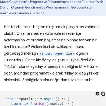
Steve Champeon'ın
Progressive Enhancement and the Future of Web
Design
(Aşamalı Geliştirme ve Web Tasarımının Geleceği) adlı
makalesini okumanızı öneririz.
Her tebrik kartını baştan oluşturmak gerçekten zahmetli
olabilir. O zaman neden kullanıcıların resim içe
aktarmasına ve oradan başlamasına olanak tanıyan bir
özellik olmasın? Geleneksel bir yaklaşımla, bunu
gerçekleştirmek için
<input type=file>
öğesini
kullanırdınız. Öncelikle öğeyi oluşturur,
type
özelliğini
'file'
olarak ayarlayıp
accept
özelliğine MIME türleri
ekler, ardından programatik olarak "tıklayıp" değişiklikleri
dinlersiniz. Seçtiğiniz resim doğrudan tuvale aktarılır.
const
importImage
=
async
()
=
>
{
return
new
Promise
((
resolve
)
=
>
{