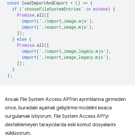
const
loadImportAndExport
=
()
=
>
{
if
(
'chooseFileSystemEntries'
in
window
)
{
Promise
.
all
([
import
(
'./import_image.mjs'
),
import
(
'./export_image.mjs'
),
]);
}
else
{
Promise
.
all
([
import
(
'./import_image_legacy.mjs'
),
import
(
'./export_image_legacy.mjs'
),
]);
}
};
Ancak File System Access API'nin ayrıntılarına girmeden
önce, buradaki aşamalı geliştirme modelini kısaca
vurgulamak istiyorum. File System Access API'yi
desteklemeyen tarayıcılarda eski komut dosyalarını
yüklüyorum.