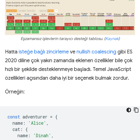
Eşzamansız işlevlerin tarayıcı desteği tablosu. (
Kaynak
)
Hatta
isteğe bağlı zincirleme
ve
nullish coalescing
gibi ES
2020 diline çok yakın zamanda eklenen özellikler bile çok
hızlı bir şekilde desteklenmeye başladı. Temel JavaScript
özellikleri açısından daha iyi bir seçenek bulmak zordur.
Örneğin:
const
adventurer
=
{
name
:
'Alice'
,
cat
:
{
name
:
'Dinah'
,