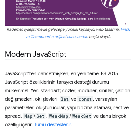
Kademeli iyileştirme ile geleceğe yönelik kapsayıcı web tasarımı.
Finck
ve Champeon'ın orijinal sunusundan
başlık slaydı.
Modern Java
Script
JavaScript'ten bahsetmişken, en yeni temel ES 2015
JavaScript özelliklerinin tarayıcı desteği durumu
mükemmel. Yeni standart; sözler, modüller, sınıflar, şablon
değişmezleri, ok işlevleri,
let
ve
const
, varsayılan
parametreler, oluşturucular, yapı bozma ataması, rest ve
spread,
Map
/
Set
,
WeakMap
/
WeakSet
ve daha birçok
özelliği içerir.
Tümü desteklenir
.