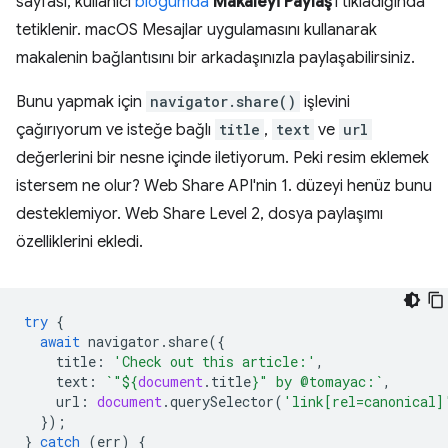
sayfası, kullanıcı
blogumda
Makaleyi Paylaş
'ı tıkladığında
tetiklenir. macOS Mesajlar uygulamasını kullanarak
makalenin bağlantısını bir arkadaşınızla paylaşabilirsiniz.
Bunu yapmak için
navigator.share()
işlevini
çağırıyorum ve isteğe bağlı
title
,
text
ve
url
değerlerini bir nesne içinde iletiyorum. Peki resim eklemek
istersem ne olur? Web Share API'nin 1. düzeyi henüz bunu
desteklemiyor. Web Share Level 2, dosya paylaşımı
özelliklerini ekledi.
try
{
await
navigator
.
share
({
title
:
'Check out this article:'
,
text
:
`"
${
document
.
title
}
" by @tomayac:`
,
url
:
document
.
querySelector
(
'link[rel=canonical]
});
}
catch
(
err
)
{