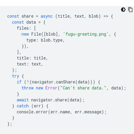
const
share
=
async
(
title
,
text
,
blob
)
=
>
{
const
data
=
{
files
:
[
new
File
([
blob
],
'fugu-greeting.png'
,
{
type
:
blob
.
type
,
}),
],
title
:
title
,
text
:
text
,
};
try
{
if
(
!
(
navigator
.
canShare
(
data
)))
{
throw
new
Error
(
"Can't share data."
,
data
);
}
await
navigator
.
share
(
data
);
}
catch
(
err
)
{
console
.
error
(
err
.
name
,
err
.
message
);
}
};