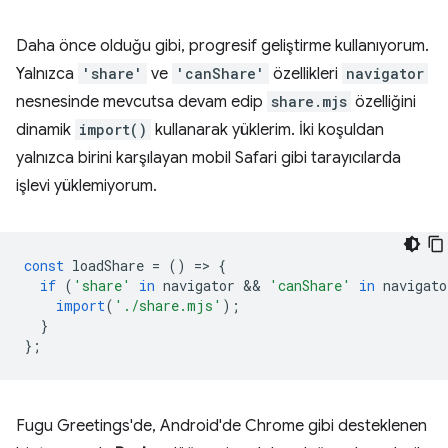
Daha önce olduğu gibi, progresif geliştirme kullanıyorum.
Yalnızca
'share'
ve
'canShare'
özellikleri
navigator
nesnesinde mevcutsa devam edip
share.mjs
özelliğini
dinamik
import()
kullanarak yüklerim. İki koşuldan
yalnızca birini karşılayan mobil Safari gibi tarayıcılarda
işlevi yüklemiyorum.
const
loadShare
=
()
=
>
{
if
(
'share'
in
navigator
 && 
'canShare'
in
navigato
import
(
'./share.mjs'
);
}
};
Fugu Greetings'de, Android'de Chrome gibi desteklenen