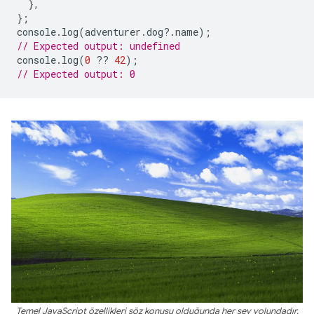
},
};
console
.
log
(
adventurer
.
dog
?
.
name
);
// Expected output: undefined
console
.
log
(
0
??
42
);
// Expected output: 0
Temel JavaScript özellikleri söz konusu olduğunda her şey yolundadır.