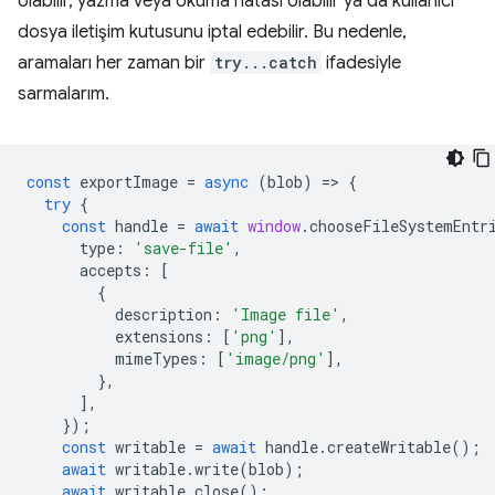
olabilir, yazma veya okuma hatası olabilir ya da kullanıcı
dosya iletişim kutusunu iptal edebilir. Bu nedenle,
aramaları her zaman bir
try...catch
ifadesiyle
sarmalarım.
const
exportImage
=
async
(
blob
)
=
>
{
try
{
const
handle
=
await
window
.
chooseFileSystemEntr
type
:
'save-file'
,
accepts
:
[
{
description
:
'Image file'
,
extensions
:
[
'png'
],
mimeTypes
:
[
'image/png'
],
},
],
});
const
writable
=
await
handle
.
createWritable
();
await
writable
.
write
(
blob
);
await
writable
.
close
();