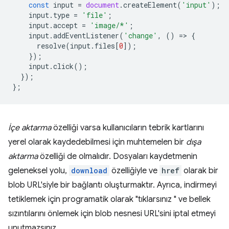
const
input
=
document
.
createElement
(
'input'
);
input
.
type
=
'file'
;
input
.
accept
=
'image/*'
;
input
.
addEventListener
(
'change'
,
()
=
>
{
resolve
(
input
.
files
[
0
]);
});
input
.
click
();
});
};
İçe aktarma
özelliği varsa kullanıcıların tebrik kartlarını
yerel olarak kaydedebilmesi için muhtemelen bir
dışa
aktarma
özelliği de olmalıdır. Dosyaları kaydetmenin
geleneksel yolu,
download
özelliğiyle ve
href
olarak bir
blob URL'siyle bir bağlantı oluşturmaktır. Ayrıca, indirmeyi
tetiklemek için programatik olarak "tıklarsınız " ve bellek
sızıntılarını önlemek için blob nesnesi URL'sini iptal etmeyi
unutmazsınız.