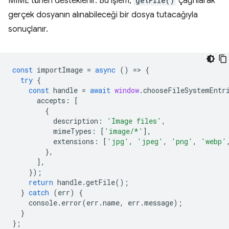
MIME türleri desteklenir. Bu işlem,
getFile()
çağrılarak
gerçek dosyanın alınabileceği bir dosya tutacağıyla
sonuçlanır.
const
importImage
=
async
()
=
>
{
try
{
const
handle
=
await
window
.
chooseFileSystemEntr
accepts
:
[
{
description
:
'Image files'
,
mimeTypes
:
[
'image/*'
],
extensions
:
[
'jpg'
,
'jpeg'
,
'png'
,
'webp'
},
],
});
return
handle
.
getFile
();
}
catch
(
err
)
{
console
.
error
(
err
.
name
,
err
.
message
);
}
};