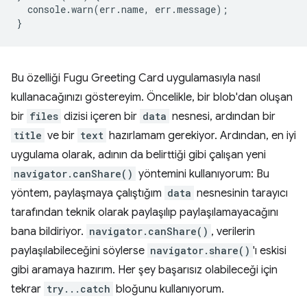
console
.
warn
(
err
.
name
,
err
.
message
);
}
Bu özelliği Fugu Greeting Card uygulamasıyla nasıl
kullanacağınızı göstereyim. Öncelikle, bir blob'dan oluşan
bir
files
dizisi içeren bir
data
nesnesi, ardından bir
title
ve bir
text
hazırlamam gerekiyor. Ardından, en iyi
uygulama olarak, adının da belirttiği gibi çalışan yeni
navigator.canShare()
yöntemini kullanıyorum: Bu
yöntem, paylaşmaya çalıştığım
data
nesnesinin tarayıcı
tarafından teknik olarak paylaşılıp paylaşılamayacağını
bana bildiriyor.
navigator.canShare()
, verilerin
paylaşılabileceğini söylerse
navigator.share()
'ı eskisi
gibi aramaya hazırım. Her şey başarısız olabileceği için
tekrar
try...catch
bloğunu kullanıyorum.