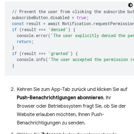
//
Prevent
the
user
from
clicking
the
subscribe
bu
subscribeButton
.
disabled
=
true
;
const
result
=
await
Notification
.
requestPermissio
if
(
result
===
'denied'
)
{
console
.
error
(
'The user explicitly denied the pe
return
;
}
if
(
result
===
'granted'
)
{
console
.
info
(
'The user accepted the permission r
}
Kehren Sie zum App-Tab zurück und klicken Sie auf
Push-Benachrichtigungen abonnieren
. Ihr
Browser oder Betriebssystem fragt Sie, ob Sie der
Website erlauben möchten, Ihnen Push-
Benachrichtigungen zu senden.