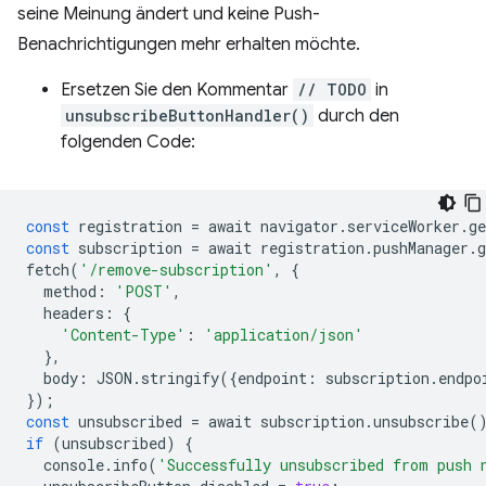
seine Meinung ändert und keine Push-
Benachrichtigungen mehr erhalten möchte.
Ersetzen Sie den Kommentar
// TODO
in
unsubscribeButtonHandler()
durch den
folgenden Code:
const
registration
=
await
navigator
.
serviceWorker
.
ge
const
subscription
=
await
registration
.
pushManager
.
g
fetch
(
'/remove-subscription'
,
{
method
:
'POST'
,
headers
:
{
'Content-Type'
:
'application/json'
},
body
:
JSON
.
stringify
({
endpoint
:
subscription
.
endpo
});
const
unsubscribed
=
await
subscription
.
unsubscribe
(
if
(
unsubscribed
)
{
console
.
info
(
'Successfully unsubscribed from push 