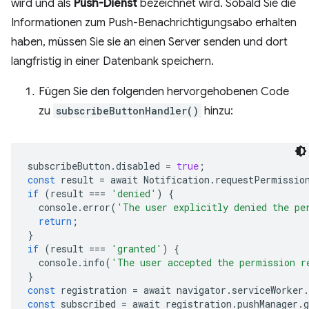
wird und als
Push-Dienst
bezeichnet wird. Sobald Sie die
Informationen zum Push-Benachrichtigungsabo erhalten
haben, müssen Sie sie an einen Server senden und dort
langfristig in einer Datenbank speichern.
Fügen Sie den folgenden hervorgehobenen Code
zu
subscribeButtonHandler()
hinzu:
subscribeButton
.
disabled
=
true
;
const
result
=
await
Notification
.
requestPermissio
if
(
result
===
'denied'
)
{
console
.
error
(
'The user explicitly denied the pe
return
;
}
if
(
result
===
'granted'
)
{
console
.
info
(
'The user accepted the permission r
}
const
registration
=
await
navigator
.
serviceWorker
.
const
subscribed
=
await
registration
.
pushManager
.
g