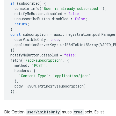
if
(
subscribed
)
{
console
.
info
(
'User is already subscribed.'
);
notifyMeButton
.
disabled
=
false
;
unsubscribeButton
.
disabled
=
false
;
return
;
}
const
subscription
=
await
registration
.
pushManager
userVisibleOnly
:
true
,
applicationServerKey
:
urlB64ToUint8Array
(
VAPID_P
});
notifyMeButton
.
disabled
=
false
;
fetch
(
'/add-subscription'
,
{
method
:
'POST'
,
headers
:
{
'Content-Type'
:
'application/json'
},
body
:
JSON
.
stringify
(
subscription
)
});
Die Option
userVisibleOnly
muss
true
sein. Es ist