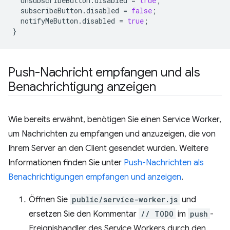
unsubscribeButton
.
disabled
=
true
;
subscribeButton
.
disabled
=
false
;
notifyMeButton
.
disabled
=
true
;
}
Push-Nachricht empfangen und als
Benachrichtigung anzeigen
Wie bereits erwähnt, benötigen Sie einen Service Worker,
um Nachrichten zu empfangen und anzuzeigen, die von
Ihrem Server an den Client gesendet wurden. Weitere
Informationen finden Sie unter
Push-Nachrichten als
Benachrichtigungen empfangen und anzeigen
.
Öffnen Sie
public/service-worker.js
und
ersetzen Sie den Kommentar
// TODO
im
push
-
Ereignishandler des Service Workers durch den