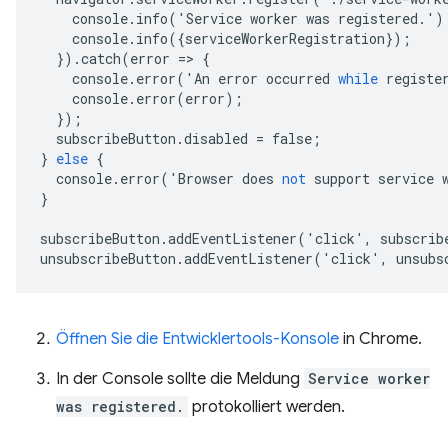
console
.
info
('
Service
worker
was
registered
.')
console
.
info
({
serviceWorkerRegistration
});
}).
catch
(
error
=
>
{
console
.
error
('
An
error
occurred
while
registe
console
.
error
(
error
);
});
subscribeButton
.
disabled
=
false
;
}
else
{
console
.
error
('
Browser
does
not
support
service
}
subscribeButton
.
addEventListener
('
click
',
subscrib
unsubscribeButton
.
addEventListener
('
click
',
unsubs
Öffnen Sie die Entwicklertools-Konsole
in Chrome.
In der Console sollte die Meldung
Service worker
was registered.
protokolliert werden.