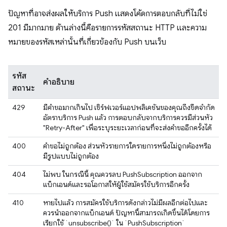
ปัญหาที่อาจส่งผลให้บริการ Push แสดงโค้ดการตอบกลับที่ไม่ใช่
201 มีมากมาย ด้านล่างนี้คือรายการรหัสสถานะ HTTP และความ
หมายของรหัสเหล่านั้นที่เกี่ยวข้องกับ Push บนเว็บ
รหัส
คำอธิบาย
สถานะ
429
มีคำขอมากเกินไป เซิร์ฟเวอร์แอปพลิเคชันของคุณถึงขีดจำกัด
อัตราบริการ Push แล้ว การตอบกลับจากบริการควรมีส่วนหัว
"Retry-After" เพื่อระบุระยะเวลาก่อนที่จะส่งคำขออีกครั้งได้
400
คำขอไม่ถูกต้อง ส่วนหัวรายการใดรายการหนึ่งไม่ถูกต้องหรือ
มีรูปแบบไม่ถูกต้อง
404
ไม่พบ ในกรณีนี้ คุณควรลบ PushSubscription ออกจาก
แบ็กเอนด์และรอโอกาสให้ผู้ใช้สมัครใช้บริการอีกครั้ง
410
หายไปแล้ว การสมัครใช้บริการดังกล่าวไม่มีผลอีกต่อไปและ
ควรนําออกจากแบ็กเอนด์ ปัญหานี้สามารถเกิดขึ้นได้โดยการ
เรียกใช้ `unsubscribe()` ใน `PushSubscription`