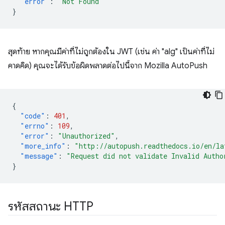
"error"
:
"Not Found"
}
สุดท้าย หากคุณมีค่าที่ไม่ถูกต้องใน JWT (เช่น ค่า "alg" เป็นค่าที่ไม่
คาดคิด) คุณจะได้รับข้อผิดพลาดต่อไปนี้จาก Mozilla AutoPush
{
"code"
:
401
,
"errno"
:
109
,
"error"
:
"Unauthorized"
,
"more_info"
:
"http://autopush.readthedocs.io/en/la
"message"
:
"Request did not validate Invalid Autho
}
รหัสสถานะ HTTP