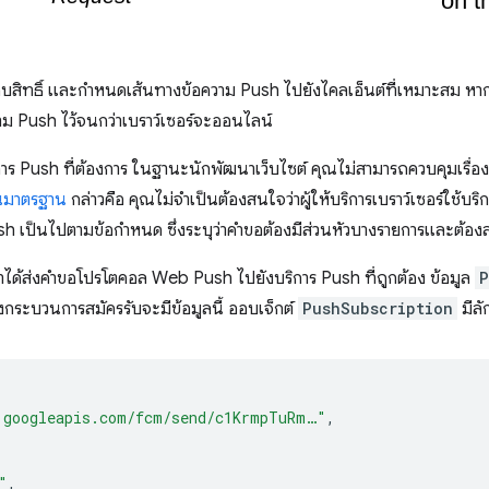
บสิทธิ์ และกำหนดเส้นทางข้อความ Push ไปยังไคลเอ็นต์ที่เหมาะสม หาก
าม Push ไว้จนกว่าเบราว์เซอร์จะออนไลน์
าร Push ที่ต้องการ ในฐานะนักพัฒนาเว็บไซต์ คุณไม่สามารถควบคุมเรื่องนี
นมาตรฐาน
กล่าวคือ คุณไม่จำเป็นต้องสนใจว่าผู้ให้บริการเบราว์เซอร์ใช้บ
เป็นไปตามข้อกำหนด ซึ่งระบุว่าคำขอต้องมีส่วนหัวบางรายการและต้องส่
าได้ส่งคำขอโปรโตคอล Web Push ไปยังบริการ Push ที่ถูกต้อง ข้อมูล
P
างกระบวนการสมัครรับจะมีข้อมูลนี้ ออบเจ็กต์
PushSubscription
มีลั
.googleapis.com/fcm/send/c1KrmpTuRm…"
,
"
,