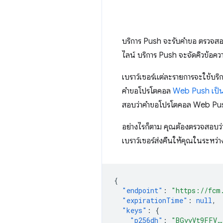
บริการ Push จะรับคำขอ ตรวจสอ
ไลน์ บริการ Push จะจัดคิวข้อคว
เบราว์เซอร์แต่ละรายการจะใช้บริก
คำขอโปรโตคอล
Web Push เป็
สอบว่าคำขอโปรโตคอล Web Push 
อย่างไรก็ตาม คุณต้องตรวจสอบว่
เบราว์เซอร์ส่งคืนให้คุณในระหว่
{
"endpoint"
:
"https://fcm
"expirationTime"
:
null
,
"keys"
:
{
"p256dh"
:
"BGyyVt9FFV…