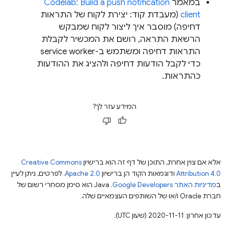
במאמר
Codelab: Build a push notification
client
(מעבדת קוד: יצירת לקוח של התראות
דחיפה) מוסבר איך ליצור לקוח שמבקש
הרשאת התראה, רושם את המכשיר לקבלת
התראות דחיפה ומשתמש ב-service worker
כדי לקבל הודעות דחיפה ולהציג את ההודעות
כהתראות.
המידע עזר לך?
אלא אם צוין אחרת, התוכן של דף זה הוא ברישיון
Creative Commons
Attribution 4.0
ודוגמאות הקוד הן ברישיון
Apache 2.0
. לפרטים, ניתן לעיין
ב
מדיניות האתר Google Developers‏
.‏ Java הוא סימן מסחרי רשום של
חברת Oracle ו/או של השותפים העצמאיים שלה.
עדכון אחרון: 2020-11-11 (שעון UTC).