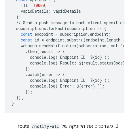
TTL
:
10000
,
vapidDetails
:
vapidDetails
};
//
Send
a
push
message
to
each
client
specified
subscriptions
.
forEach
(
subscription
=
>
{
const
endpoint
=
subscription
.
endpoint
;
const
id
=
endpoint
.
substr
((
endpoint
.
length
-
webpush
.
sendNotification
(
subscription
,
notific
.
then
(
result
=
>
{
console
.
log
(
`
Endpoint
ID
:
$
{
id
}
`
);
console
.
log
(
`
Result
:
$
{
result
.
statusCode
}
`
})
.
catch
(
error
=
>
{
console
.
log
(
`
Endpoint
ID
:
$
{
id
}
`
);
console
.
log
(
`
Error
:
$
{
error
}
`
);
});
});
}
מעדכנים את הלוגיקה של
/notify-all
route