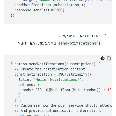
sendNotifications
(
[
subscription
]
);
response
.
sendStatus
(
200
);
}
);
מעדכנים את הפונקציה
sendNotifications()
באמצעות הקוד הבא:
function
sendNotifications
(
subscriptions
)
{
//
Create
the
notification
content
.
const
notification
=
JSON
.
stringify
({
title
:
"Hello, Notifications!"
,
options
:
{
body
:
`
ID
:
$
{
Math
.
floor
(
Math
.
random
()
*
100
)
}
});
//
Customize
how
the
push
service
should
attempt
//
And
provide
authentication
information
.
const
options
=
{