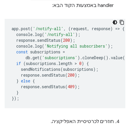
handler באמצעות הקוד הבא:
app
.
post
(
'/notify-all'
,
(
request
,
response
)
=
>
{
console
.
log
(
'/notify-all'
);
response
.
sendStatus
(
200
);
console
.
log
(
'Notifying all subscribers'
);
const
subscriptions
=
db
.
get
(
'subscriptions'
)
.
cloneDeep
()
.
value
()
if
(
subscriptions
.
length
 > 
0
)
{
sendNotifications
(
subscriptions
);
response
.
sendStatus
(
200
);
}
else
{
response
.
sendStatus
(
409
);
}
});
חוזרים לכרטיסיית האפליקציה.