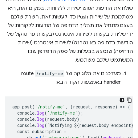
שולח את הודעות הפוש ישירות ללקוחות. במקום זאת, היא
מסתמכת על שירות Push כדי לעשות זאת. השרת שלכם
בעצם מתחיל את תהליך הדחיפה של הודעות ללקוחות על
ידי שליחת בקשות לשירות אינטרנט (בקשות פרוטוקול של
הודעות בדחיפה באינטרנט) לשירות אינטרנט (שירות
הדחיפה) שנמצא בבעלות של ספק הדפדפן שבו
המשתמש שלכם משתמש.
מעדכנים את הלוגיקה של
/notify-me
route
handler באמצעות הקוד הבא:
app
.
post
(
'/notify-me'
,
(
request
,
response
)
=
>
{
console
.
log
(
'/notify-me'
);
console
.
log
(
request
.
body
);
console
.
log
(
`
Notifying
${
request
.
body
.
endpoint
}`
const
subscription
=
db
.
get
(
'subscriptions'
).
find
(
{
endpoint
:
requ