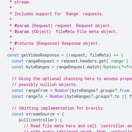
 * stream.
 *
 * Includes support for `Range` requests.
 *
 * @param {Request} request  Request object.
 * @param {Object}  fileMeta File meta object.
 *
 * @returns {Response} Response object.
 */
const
getVideoResponse
=
(
request
,
fileMeta
)
=
>
{
const
rangeRequest
=
request
.
headers
.
get
(
'range'
)
const
byteRanges
=
rangeRequest
.
match
(
/bytes=(?<fr
// Using the optional chaining here to access prope
// possibly nullish objects.
const
rangeFrom
=
Number
(
byteRanges
?
.
groups
?
.
from
const
rangeTo
=
Number
(
byteRanges
?
.
groups
?
.
to
||
f
// Omitting implementation for brevity.
const
streamSource
=
{
pull
(
controller
)
{
// Read file data here and call `controller.en
// with every retrieved chunk, then `controlle