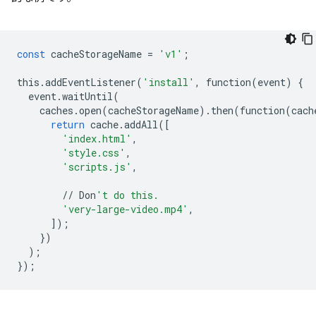
const
cacheStorageName
=
'v1'
;
this
.
addEventListener
(
'install'
,
function
(
event
)
{
event
.
waitUntil
(
caches
.
open
(
cacheStorageName
)
.
then
(
function
(
cach
return
cache
.
addAll
([
'index.html'
,
'style.css'
,
'scripts.js'
,
//
Don
't do this.
'very-large-video.mp4'
,
]);
})
);
});