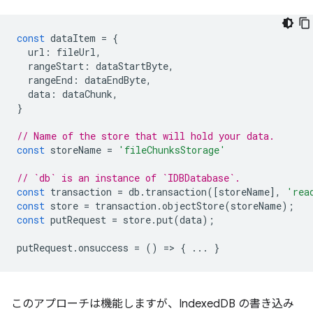
const
dataItem
=
{
url
:
fileUrl
,
rangeStart
:
dataStartByte
,
rangeEnd
:
dataEndByte
,
data
:
dataChunk
,
}
// Name of the store that will hold your data.
const
storeName
=
'fileChunksStorage'
// `db` is an instance of `IDBDatabase`.
const
transaction
=
db
.
transaction
([
storeName
],
'rea
const
store
=
transaction
.
objectStore
(
storeName
);
const
putRequest
=
store
.
put
(
data
);
putRequest
.
onsuccess
=
()
=
>
{
...
}
このアプローチは機能しますが、IndexedDB の書き込み