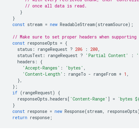
// once all data is read.
}
}
const
stream
=
new
ReadableStream
(
streamSource
);
// Make sure to set proper headers when supporting 
const
responseOpts
=
{
status
:
rangeRequest
?
206
:
200
,
statusText
:
rangeRequest
?
'Partial Content'
:
'
headers
:
{
'Accept-Ranges'
:
'bytes'
,
'Content-Length'
:
rangeTo
-
rangeFrom
+
1
,
},
};
if
(
rangeRequest
)
{
responseOpts
.
headers
[
'Content-Range'
]
=
`bytes 
$
}
const
response
=
new
Response
(
stream
,
responseOpts
return
response
;