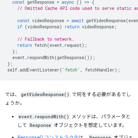
const
getResponse
=
async
()
=
>
{
// Omitted Cache API code used to serve static a
const
videoResponse
=
await
getVideoResponse
(
eve
if
(
videoResponse
)
return
videoResponse
;
// Fallback to network.
return
fetch
(
event
.
request
);
};
event
.
respondWith
(
getResponse
());
};
self
.
addEventListener
(
'fetch'
,
fetchHandler
);
では、
getVideoResponse()
で何をする必要があるでし
ょうか。
event.respondWith()
メソッドは、パラメータと
して
Response
オブジェクトを想定しています。
Response() コンストラクタ
は、
Response
オブジェ