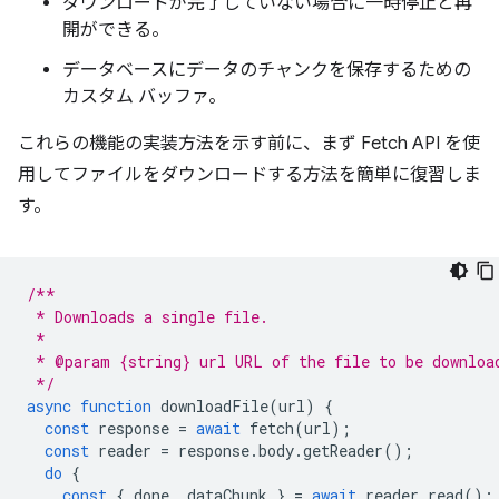
ダウンロードが完了していない場合に一時停止と再
開ができる。
データベースにデータのチャンクを保存するための
カスタム バッファ。
これらの機能の実装方法を示す前に、まず Fetch API を使
用してファイルをダウンロードする方法を簡単に復習しま
す。
/**
 * Downloads a single file.
 *
 * @param {string} url URL of the file to be downloa
 */
async
function
downloadFile
(
url
)
{
const
response
=
await
fetch
(
url
);
const
reader
=
response
.
body
.
getReader
();
do
{
const
{
done
,
dataChunk
}
=
await
reader
.
read
();