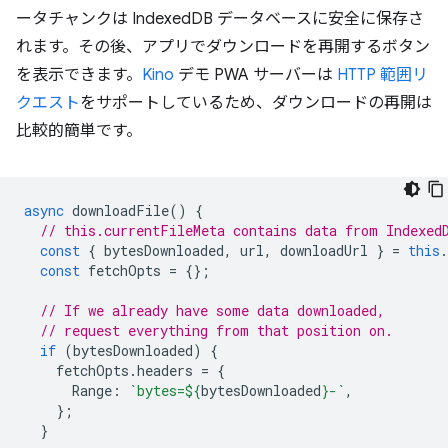
ータチャンクは IndexedDB データベースに安全に保存さ
れます。その後、アプリでダウンロードを再開するボタン
を表示できます。
Kino
デモ PWA サーバーは
HTTP 範囲リ
クエスト
をサポートしているため、ダウンロードの再開は
比較的簡単です。
async
downloadFile
()
{
// this.currentFileMeta contains data from Indexed
const
{
bytesDownloaded
,
url
,
downloadUrl
}
=
this
.
const
fetchOpts
=
{};
// If we already have some data downloaded,
// request everything from that position on.
if
(
bytesDownloaded
)
{
fetchOpts
.
headers
=
{
Range
:
`bytes=
${
bytesDownloaded
}
-`
,
};
}