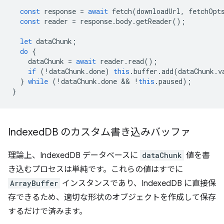
const
response
=
await
fetch
(
downloadUrl
,
fetchOpt
const
reader
=
response
.
body
.
getReader
();
let
dataChunk
;
do
{
dataChunk
=
await
reader
.
read
();
if
(
!
dataChunk
.
done
)
this
.
buffer
.
add
(
dataChunk
.
v
}
while
(
!
dataChunk
.
done
 && 
!
this
.
paused
);
}
Indexed
DB のカスタム書き込みバッファ
理論上、IndexedDB データベースに
dataChunk
値を書
き込むプロセスは単純です。これらの値はすでに
ArrayBuffer
インスタンスであり、IndexedDB に直接保
存できるため、適切な形状のオブジェクトを作成して保存
するだけで済みます。