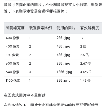
覽器可選擇正確的圖片，不受瀏覽器視窗大小影響。舉例來
說，下表顯示瀏覽器會選擇哪張圖片：
瀏覽器寬度
裝置像素比例
使用的圖片
有效解析度
200
.
jpg
400 像素
1
1x
400
.
jpg
400 像素
2
2 倍
400
.
jpg
320 像素
2
2.5 倍
800
.
jpg
600 像素
2
2.67 倍
1000
.
jpg
640 像素
3
3.125 倍
800
.
png
1100 像素
1
1.45 倍
在回應式圖片中考量斷點
在許多情況下，圖片大小可能會因網站的版面配置斷點而