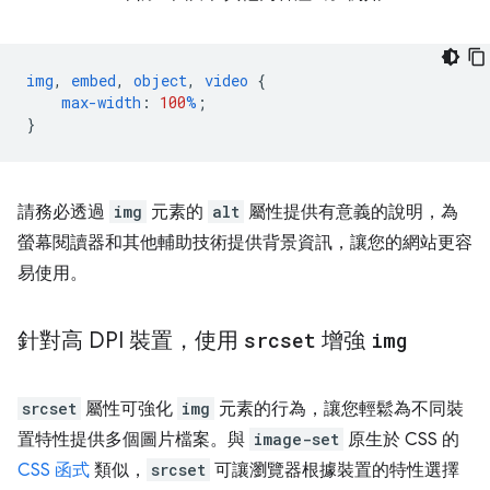
img
,
embed
,
object
,
video
{
max-width
:
100
%
;
}
請務必透過
img
元素的
alt
屬性提供有意義的說明，為
螢幕閱讀器和其他輔助技術提供背景資訊，讓您的網站更容
易使用。
針對高 DPI 裝置，使用
srcset
增強
img
srcset
屬性可強化
img
元素的行為，讓您輕鬆為不同裝
置特性提供多個圖片檔案。與
image-set
原生於 CSS 的
CSS 函式
類似，
srcset
可讓瀏覽器根據裝置的特性選擇