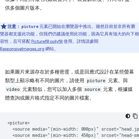
供多個圖片版本。
注意：
元素已開始在瀏覽器中推出。雖然目前並非所有瀏
picture
覽器都支援此功能，但我們仍建議使用此功能，因為它具有強大的向下相
容性，且可搭配
Picturefill polyfill
使用。詳情請參閱
ResponsiveImages.org
網站。
如果圖片來源存在於多種密度，或是回應式設計在某些螢幕
類型上顯示略有不同的圖片，請使用
picture
元素。與
video
元素類似，您可以加入多個
source
元素，根據媒
體查詢或圖片格式指定不同的圖片檔案。
<picture>

  <source media="(min-width: 800px)" srcset="head.jp
  <source media="(min-width: 450px)" srcset="head-sm