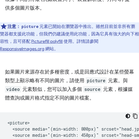
供多個圖片版本。
注意：
元素已開始在瀏覽器中推出。雖然目前並非所有瀏
picture
覽器都支援此功能，但我們仍建議使用此功能，因為它具有強大的向下相
容性，且可搭配
Picturefill polyfill
使用。詳情請參閱
ResponsiveImages.org
網站。
如果圖片來源存在於多種密度，或是回應式設計在某些螢幕
類型上顯示略有不同的圖片，請使用
picture
元素。與
video
元素類似，您可以加入多個
source
元素，根據媒
體查詢或圖片格式指定不同的圖片檔案。
<picture>

  <source media="(min-width: 800px)" srcset="head.jp
  <source media="(min-width: 450px)" srcset="head-sm