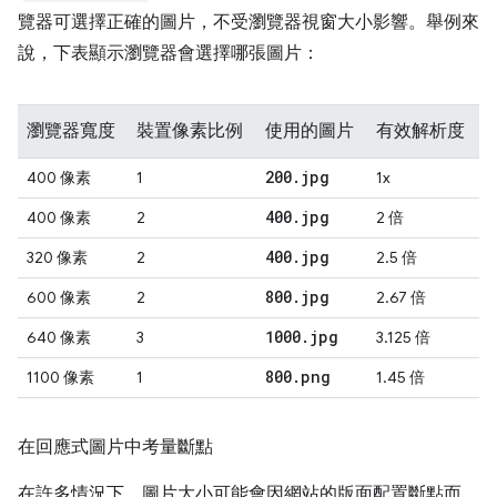
覽器可選擇正確的圖片，不受瀏覽器視窗大小影響。舉例來
說，下表顯示瀏覽器會選擇哪張圖片：
瀏覽器寬度
裝置像素比例
使用的圖片
有效解析度
200
.
jpg
400 像素
1
1x
400
.
jpg
400 像素
2
2 倍
400
.
jpg
320 像素
2
2.5 倍
800
.
jpg
600 像素
2
2.67 倍
1000
.
jpg
640 像素
3
3.125 倍
800
.
png
1100 像素
1
1.45 倍
在回應式圖片中考量斷點
在許多情況下，圖片大小可能會因網站的版面配置斷點而