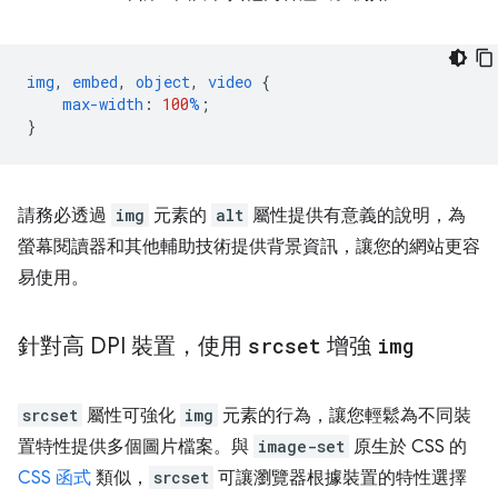
img
,
embed
,
object
,
video
{
max-width
:
100
%
;
}
請務必透過
img
元素的
alt
屬性提供有意義的說明，為
螢幕閱讀器和其他輔助技術提供背景資訊，讓您的網站更容
易使用。
針對高 DPI 裝置，使用
srcset
增強
img
srcset
屬性可強化
img
元素的行為，讓您輕鬆為不同裝
置特性提供多個圖片檔案。與
image-set
原生於 CSS 的
CSS 函式
類似，
srcset
可讓瀏覽器根據裝置的特性選擇