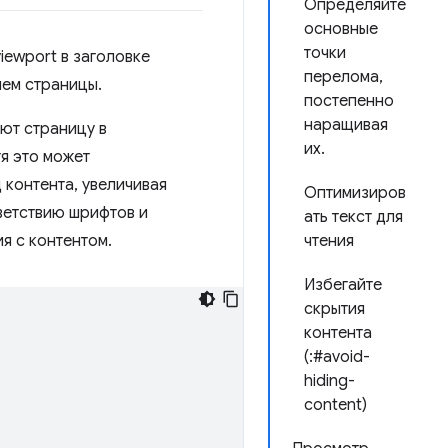
Определяйте
основные
точки
iewport в заголовке
перелома,
ием страницы.
постепенно
наращивая
ют страницу в
их.
тя это может
 контента, увеличивая
Оптимизиров
ветствию шрифтов и
ать текст для
я с контентом.
чтения
Избегайте
скрытия
контента
(:#avoid-
hiding-
content)