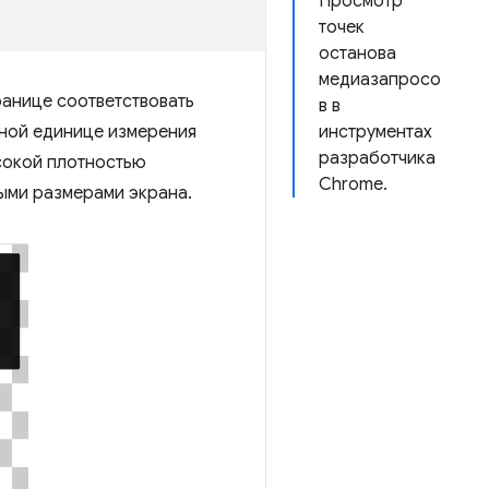
Просмотр
точек
останова
медиазапросо
ранице соответствовать
в в
льной единице измерения
инструментах
разработчика
ысокой плотностью
Chrome.
ными размерами экрана.