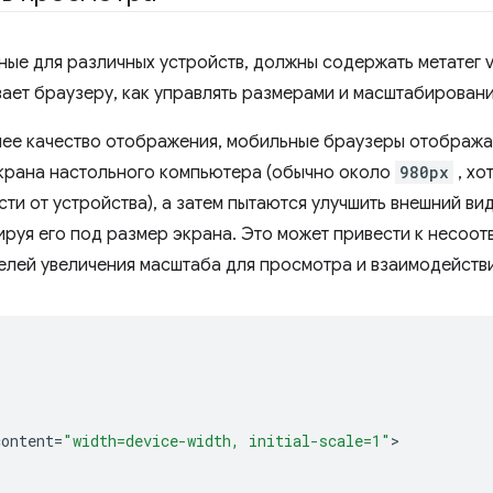
ые для различных устройств, должны содержать метатег v
ывает браузеру, как управлять размерами и масштабирован
шее качество отображения, мобильные браузеры отобража
экрана настольного компьютера (обычно около
980px
, хо
ти от устройства), а затем пытаются улучшить внешний вид
руя его под размер экрана. Это может привести к несоот
елей увеличения масштаба для просмотра и взаимодействи
content
=
"width=device-width, initial-scale=1"