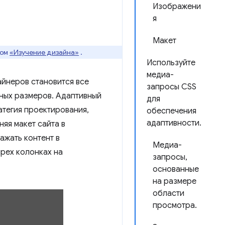
Изображени
я
Макет
сом
«Изучение дизайна»
.
Используйте
медиа-
айнеров становится все
запросы CSS
зных размеров. Адаптивный
для
атегия проектирования,
обеспечения
адаптивности.
яя макет сайта в
ажать контент в
Медиа-
ырех колонках на
запросы,
основанные
на размере
области
просмотра.