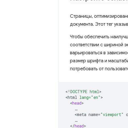
Страницы, оптимизированн
документа. Этот тег указ
Чтобы обеспечить наилуч
соответствии с шириной 
варьироваться в зависимос
размер шрифта и масштаби
потребовать от пользоват
<
!DOCTYPE html
>

<
html
lang="en"
<
head
<
meta
name
=
"viewport"
<
/
head