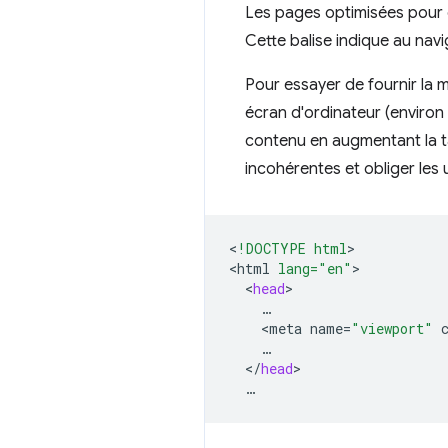
Les pages optimisées pour d
Cette balise indique au nav
Pour essayer de fournir la m
écran d'ordinateur (environ
contenu en augmentant la tail
incohérentes et obliger les u
<
!DOCTYPE html
>

<
html
lang="en"
<
head
<
meta
name
=
"viewport"
<
/
head