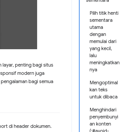
sementara
Pilih titik henti
sementara
utama
dengan
memulai dari
yang kecil,
lalu
meningkatkan
layar, penting bagi situs
nya
esponsif modern juga
an pengalaman bagi semua
Mengoptimal
kan teks
untuk dibaca
Menghindari
penyembunyi
an konten
port di header dokumen.
(:#avoid-