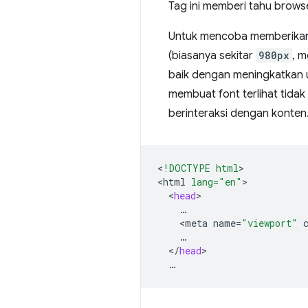
Tag ini memberi tahu brows
Untuk mencoba memberikan 
(biasanya sekitar
980px
, m
baik dengan meningkatkan u
membuat font terlihat tid
berinteraksi dengan konten
<
!DOCTYPE html
>

<
html
lang="en"
<
head
<
meta
name
=
"viewport"
<
/
head