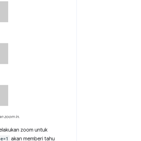
n zoom in.
elakukan zoom untuk
le=1
akan memberi tahu