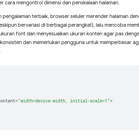
er cara mengontrol dimensi dan penskalaan halaman.
pengalaman terbaik, browser seluler merender halaman deng
eskipun bervariasi di berbagai perangkat), lalu mencoba memb
kuran font dan menyesuaikan ukuran konten agar pas dengan 
ak konsisten dan memerlukan pengguna untuk memperbesar ag
.
content
=
"width=device-width, initial-scale=1"