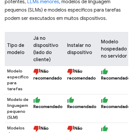
potentes,
LLMs menores
, modelos de linguagem
pequenos (SLMs) e modelos específicos para tarefas
podem ser executados em muitos dispositivos.
Já no
Modelo
Tipo de
dispositivo
Instalar no
hospedado
modelo
(lado do
dispositivo
no servidor
cliente)
Modelo
Não
Não
específico
recomendado
recomendado
Recomendado
para
tarefas
Modelo de
linguagem
Recomendado
Recomendado
Recomendado
pequeno
(SLM)
Modelos
Não
Não