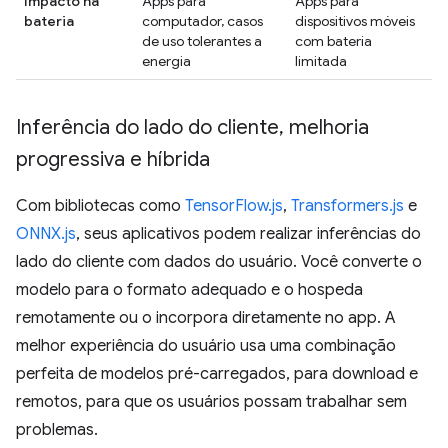
Impacto na
Apps para
Apps para
bateria
computador, casos
dispositivos móveis
de uso tolerantes a
com bateria
energia
limitada
Inferência do lado do cliente
,
melhoria
progressiva e híbrida
Com bibliotecas como
TensorFlow.js
,
Transformers.js
e
ONNX.js
, seus aplicativos podem realizar inferências do
lado do cliente com dados do usuário. Você converte o
modelo para o formato adequado e o hospeda
remotamente ou o incorpora diretamente no app. A
melhor experiência do usuário usa uma combinação
perfeita de modelos pré-carregados, para download e
remotos, para que os usuários possam trabalhar sem
problemas.