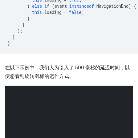
}
else
if
(
event
instanceof
NavigationEnd
)
{
this
.
loading
=
false
;
}
}
);
}
}
在以下示例中，我们人为引入了 500 毫秒的延迟时间，以
便您看到旋转图标的运作方式。