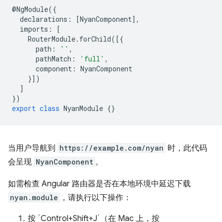
@
NgModule
({
declarations
:
[
NyanComponent
],
imports
:
[
RouterModule
.
forChild
([{
path
:
''
,
pathMatch
:
'full'
,
component
:
NyanComponent
}])
]
})
export
class
NyanModule
{}
当用户导航到
https://example.com/nyan
时，此代码
会呈现
NyanComponent
。
如需检查 Angular 路由器是否在本地环境中延迟下载
nyan.module
，请执行以下操作：
按 `Control+Shift+J`（在 Mac 上，按