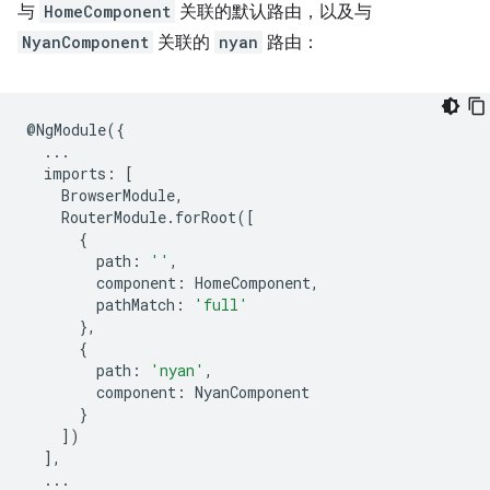
与
HomeComponent
关联的默认路由，以及与
NyanComponent
关联的
nyan
路由：
@
NgModule
({
...
imports
:
[
BrowserModule
,
RouterModule
.
forRoot
([
{
path
:
''
,
component
:
HomeComponent
,
pathMatch
:
'full'
},
{
path
:
'nyan'
,
component
:
NyanComponent
}
])
],
...