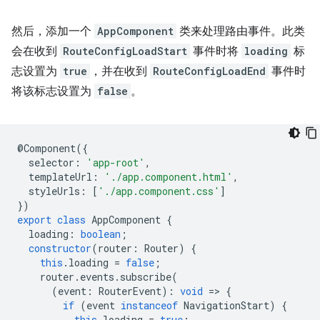
然后，添加一个
AppComponent
类来处理路由事件。此类
会在收到
RouteConfigLoadStart
事件时将
loading
标
志设置为
true
，并在收到
RouteConfigLoadEnd
事件时
将该标志设置为
false
。
@
Component
({
selector
:
'app-root'
,
templateUrl
:
'./app.component.html'
,
styleUrls
:
[
'./app.component.css'
]
})
export
class
AppComponent
{
loading
:
boolean
;
constructor
(
router
:
Router
)
{
this
.
loading
=
false
;
router
.
events
.
subscribe
(
(
event
:
RouterEvent
)
:
void
=
>
{
if
(
event
instanceof
NavigationStart
)
{
this
.
loading
=
true
;