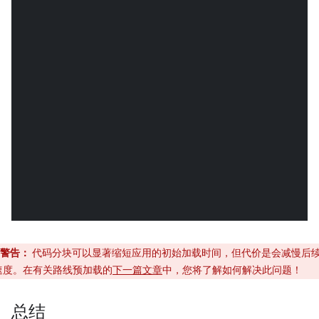
警告：
代码分块可以显著缩短应用的初始加载时间，但代价是会减慢后
速度。在有关路线预加载的
下一篇文章
中，您将了解如何解决此问题！
总结