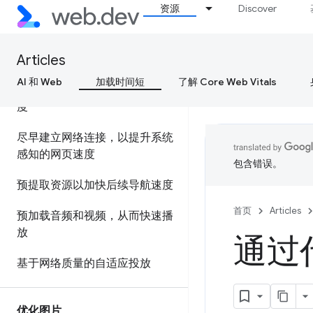
资源
Discover
内容分发网络 (CDN)
Articles
划分资源优先级
AI 和 Web
加载时间短
了解 Core Web Vitals
预加载关键资源，以提高加载速
度
尽早建立网络连接，以提升系统
感知的网页速度
包含错误。
预提取资源以加快后续导航速度
首页
Articles
预加载音频和视频，从而快速播
放
通过代
基于网络质量的自适应投放
优化图片