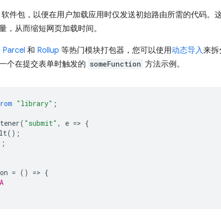
cript 软件包，以便在用户加载应用时仅发送初始路由所需的代
量，从而缩短网页加载时间。
、
Parcel
和
Rollup
等热门模块打包器，您可以使用
动态导入
来拆
一个在提交表单时触发的
someFunction
方法示例。
from
"library"
;
tener
(
"submit"
,
e
=
>
{
lt
();
);
on
=
()
=
>
{
A