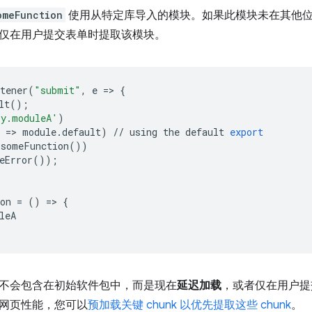
omeFunction
使用从特定库导入的模块。如果此模块未在其他
仅在用户提交表单时提取该模块。
tener
(
"submit"
,
e
=
>
{
lt
();
ry.moduleA'
)
=
>
module
.
default
)
//
using
the
default
export
someFunction
())
eError
());
on
=
()
=
>
{
leA
不会包含在初始软件包中，而是现在
延迟加载
，或者仅在用户提
网页性能，您可以
预加载关键 chunk 以优先提取这些 chunk
。