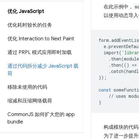
在此示例中，
s
优化 Java
Script
以使用动态导入
优化耗时较长的任务
优化 Interaction to Next Paint
form
.
addEventLis
e
.
preventDefau
通过 PRPL 模式应用即时加载
import
(
'libra
.
then
(
module
.
then
(()
=
>
通过代码拆分减少 Java
Script 载
.
catch
(
handl
荷
});
移除未使用的代码
const
someFuncti
//
uses
modu
缩减和压缩网络载荷
}
Common
JS 如何扩大您的 app
bundle
构成模块的代码
为了进一步提升