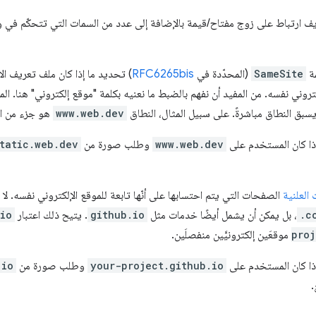
 ارتباط على زوج مفتاح/قيمة بالإضافة إلى عدد من السمات التي تتحكّم في
مة
SameSite
(المحدّدة في
RFC6265bis
) تحديد ما إذا كان ملف تعريف ال
تروني نفسه. من المفيد أن نفهم بالضبط ما نعنيه بكلمة "موقع إلكتروني" هنا. ال
يسبق النطاق مباشرةً. على سبيل المثال، النطاق
www.web.dev
هو جزء من ال
ذا كان المستخدم على
www.web.dev
وطلب صورة من
tatic.web.dev
 العلنية
الصفحات التي يتم احتسابها على أنّها تابعة للموقع الإلكتروني نفسه. ل
.c
، بل يمكن أن يشمل أيضًا خدمات مثل
github.io
. يتيح ذلك اعتبار
io
proj
موقعَين إلكترونيَّين منفصلَين.
ذا كان المستخدم على
your-project.github.io
وطلب صورة من
.io
.