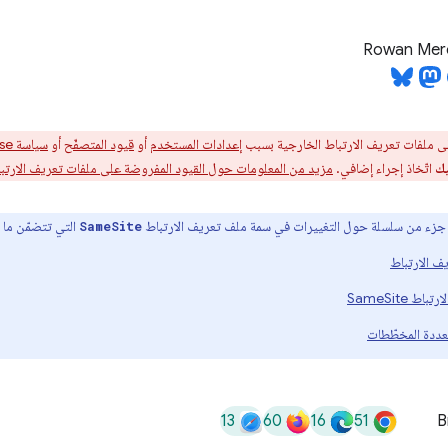
Rowan Me
لى ملفات تعريف الارتباط الخارجية بسبب
إعدادات المستخدم
أو
قيود المتصفّح
أو
سياسة Enterprise
ك
اتّخاذ إجراء إضافي.
مزيد من المعلومات حول القيود المفروضة على ملفات تعريف الارتبا
زء من سلسلة حول التغييرات في سمة ملف تعريف الارتباط
التي تتضمّن ما 
SameSite
ف الارتباط
 SameSite
13
60
16
51
B