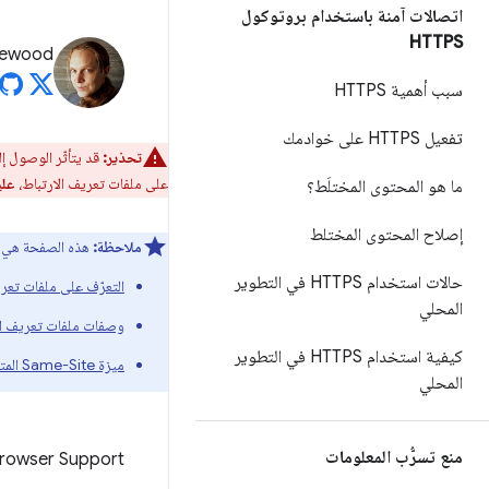
اتصالات آمنة باستخدام بروتوكول
HTTPS
rewood
سبب أهمية HTTPS
تفعيل HTTPS على خوادمك
تحذير:
قد يتأثّر الوصول إ
على ملفات تعريف الارتباط،
علي
ما هو المحتوى المختلَط؟
إصلاح المحتوى المختلط
ملاحظة:
هذه الصفحة هي ج
حالات استخدام HTTPS في التطوير
التعرّف على ملفات تعري
المحلي
وصفات ملفات تعريف الارتباط
كيفية استخدام HTTPS في التطوير
ميزة Same-Site المتعددة المخطّطات
المحلي
منع تسرُّب المعلومات
rowser Support