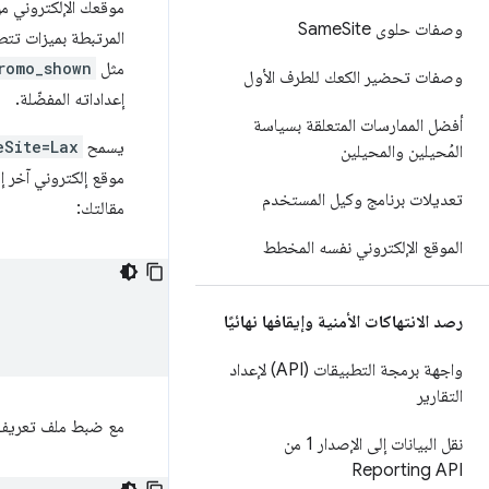
موقعك الإلكتروني من
وصفات حلوى Same
Site
المرتبطة بميزات تتطلّ
مثل
romo_shown
وصفات تحضير الكعك للطرف الأول
إعداداته المفضّلة.
أفضل الممارسات المتعلقة بسياسة
يسمح
eSite=Lax
المُحيلين والمحيلين
موقع إلكتروني آخر 
تعديلات برنامج وكيل المستخدم
مقالتك:
الموقع الإلكتروني نفسه المخطط
رصد الانتهاكات الأمنية وإيقافها نهائيًا
واجهة برمجة التطبيقات (API) لإعداد
التقارير
مع ضبط ملف تعريف 
نقل البيانات إلى الإصدار 1 من
Reporting API