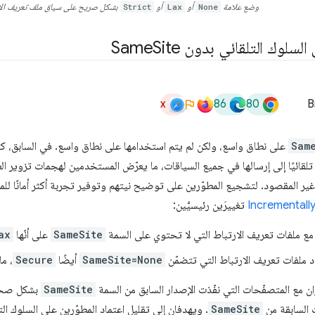
وضع علامة
None
أو
Lax
أو
Strict
بشكل صريح على سياق ملف تعريف الا
لسلوك التلقائي بدون Same
Site
x
86
80
B
Sam
على نطاق واسع، ولكن لم يتم استخدامها على نطاق واسع. في السابق، ك
 المقصود. لتشجيع المطوّرين على توضيح نيتهم وتوفير تجربة أكثر أمانًا للمستخ
Incrementall
تغييرَين رئيسيَّين:
 مع ملفات تعريف الارتباط التي لا تحتوي على السمة
SameSite
على أنّها
ax
 ملفات تعريف الارتباط التي تتضمّن
SameSite=None
أيضًا
Secure
، ما
ان مع المتصفّحات التي نفّذت الإصدار السابق من السمة
SameSite
بشكل صحيح،
 السابقة من
SameSite
. ويهدفان إلى تقليل اعتماد المطوّرين على السلوك 