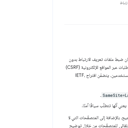
رتباط
ان ضبط ملفات تعريف الارتباط بدون
يؤدي تلقائيًا إلى إرسالها في جميع السياقات، ما يعرّض المستخدمين لهجمات تزوير الطلبات عبر المواقع الإلكترونية (CSRF)
دمين، يتضمّن اقتراح IETF،
.
SameSite=L
 يعني أنّها تتطلّب سياقًا آمنًا.
 بالإضافة إلى المتصفّحات التي لا
التلقائي للمتصفّحات من خلال توضيح