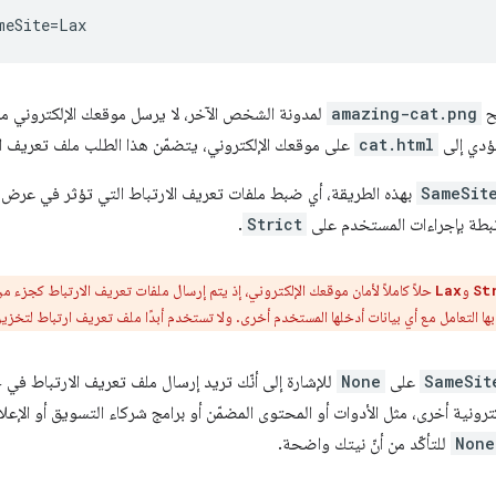
ح
amazing-cat.png
لمدونة الشخص الآخر، لا يرسل موقعك الإلكتروني ملف
مؤدي إلى
cat.html
على موقعك الإلكتروني، يتضمّن هذا الطلب ملف تعريف ال
SameSit
بهذه الطريقة، أي ضبط ملفات تعريف الارتباط التي تؤثر في عرض ا
رتبطة بإجراءات المستخدم على
Strict
.
و
حلاً كاملاً لأمان موقعك الإلكتروني، إذ يتم إرسال ملفات تعريف الارتباط كجزء
Lax
St
بها التعامل مع أي بيانات أدخلها المستخدم أخرى. ولا تستخدم أبدًا ملف تعريف ارتباط لتخزين
SameSit
على
None
للإشارة إلى أنّك تريد إرسال ملف تعريف الارتباط في 
رونية أخرى، مثل الأدوات أو المحتوى المضمّن أو برامج شركاء التسويق أو الإع
None
للتأكّد من أنّ نيتك واضحة.