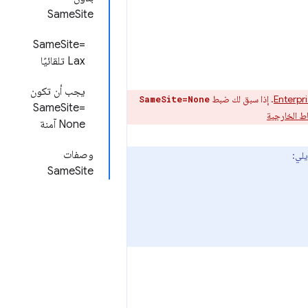
SameSite
SameSite=
Lax تلقائيًا
يجب أن تكون
. إذا سبق لك ضبط
SameSite=None
SameSite=
ط الخارجية
None آمنة
وصفات
يلي:
SameSite