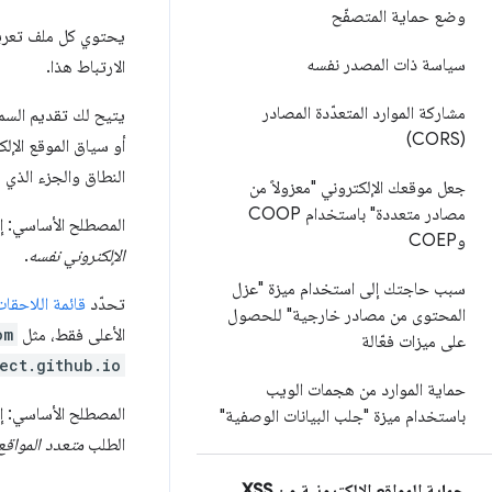
وضع حماية المتصفّح
يحتوي كل ملف تعريف
سياسة ذات المصدر نفسه
الارتباط هذا.
مشاركة الموارد المتعدّدة المصادر
يتيح لك تقديم الس
(CORS)
أو سياق الموقع الإلك
النطاق والجزء الذي 
جعل موقعك الإلكتروني "معزولاً من
مصادر متعددة" باستخدام COOP
المصطلح الأساسي: إ
وCOEP
الإلكتروني نفسه
.
سبب حاجتك إلى استخدام ميزة "عزل
تحدّد
قائمة اللاحقات
المحتوى من مصادر خارجية" للحصول
الأعلى فقط، مثل
om
على ميزات فعّالة
ect.github.io
حماية الموارد من هجمات الويب
المصطلح الأساسي: إ
باستخدام ميزة "جلب البيانات الوصفية"
الطلب
متعدد المواقع
حماية المواقع الإلكترونية من XSS