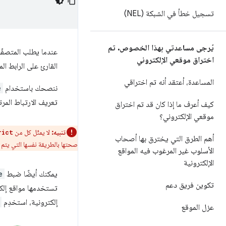
تسجيل خطأ في الشبكة (NEL)
يُرجى مساعدتي بهذا الخصوص
.
تم
عندما يطلب المتصفّ
اختراق موقعي الإلكتروني
القارئ على الرابط ال
المساعدة، أعتقد أنه تم اختراقي
ننصحك باستخدام
e
تعريف الارتباط الم
كيف أعرف ما إذا كان قد تم اختراق
موقعي الإلكتروني؟
تنبيه:
لا يمثّل كل من
rict
أهم الطرق التي يخترق بها أصحاب
صحتها بالطريقة نفسها التي يتم 
الأسلوب غير المرغوب فيه المواقع
الإلكترونية
يمكنك أيضًا ضبط
e
تكوين فريق دعم
تستخدمها مواقع إلكت
إلكترونية، استخدِم
عزل الموقع