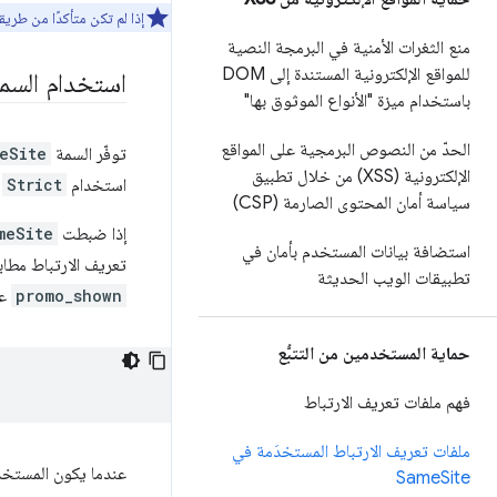
إذا لم تكن متأكدًا من طري
منع الثغرات الأمنية في البرمجة النصية
للمواقع الإلكترونية المستندة إلى DOM
استخدام السم
باستخدام ميزة "الأنواع الموثوق بها"
الحدّ من النصوص البرمجية على المواقع
توفّر السمة
eSite
الإلكترونية (XSS) من خلال تطبيق
استخدام
Strict
أ
سياسة أمان المحتوى الصارمة (CSP)
إذا ضبطت
meSite
استضافة بيانات المستخدم بأمان في
تعريف الارتباط مطاب
تطبيقات الويب الحديثة
promo_shown
عل
حماية المستخدمين من التتبُّع
فهم ملفات تعريف الارتباط
ملفات تعريف الارتباط المستخدَمة في
عندما يكون المستخدم
Same
Site