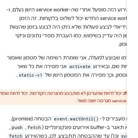
האירוע הזה מופעל אחרי שה-service worker הישן נעלם, ו-
service worker החדש יכול לשלוט בלקוחות. זה הזמן
אידיאלי לבצע פעולות שלא ניתן היה לבצע בזמן שהצוות
שן היה עדיין בשימוש, כמו העברת מסדי נתונים וניקוי
טמון.
דמו שבוצע למעלה, אני שומרת רשימה של מטמון שאמור
יות שם, ובאירוע
activate
אני מסירה את כל שאר
מטמון, וכך מסירה את המטמון הישן של
static-v1
.
ות:
יכול להיות שהעדכון לא מתבצע מהגרסה הקודמת. יכול להיות שמדובר
ם מעבירים ל-
event.waitUntil()
הבטחה (promise),
תאגר ב-buffer אירועים פונקציונליים (
fetch
,‏
push
,‏
syn
וכו') עד שההבטחה תתבצע. לכן, כשהאירוע
fetch