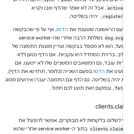
activat
. אבל זה לא אומר שהדף שבו נקרא
.register(
יהיה בשליטה.
פעם הראשונה שטענת את
הדמו
, אף על פי שהבקשה
-
dog.svg
נשלחת הרבה אחרי שה-service worker
ופעל, הוא לא מטפל בבקשה ועדיין מוצגת התמונה של
כלב. ברירת המחדל היא
עקביות
. אם הדף נטען ללא
רות עובד, גם המשאבים המשניים שלו לא ייטענו. אם
טעינו את
הדמו
בפעם השנייה (כלומר, תחדשו את הדף),
א יהיה בשליטה. גם הדף וגם התמונה יעברו אירועים מסוג
fetc
, ובמקום זאת תוצג לכם חתול.
clients
.
clai
די לשלוט בלקוחות לא מבוקרים, אפשר להפעיל את
clients.claim(
בתוך ה-service worker אחרי שהוא