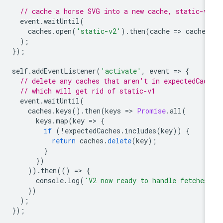
// cache a horse SVG into a new cache, static-v
event
.
waitUntil
(
caches
.
open
(
'static-v2'
).
then
(
cache
=
>
cache
.
);
});
self
.
addEventListener
(
'activate'
,
event
=
>
{
// delete any caches that aren't in expectedCac
// which will get rid of static-v1
event
.
waitUntil
(
caches
.
keys
().
then
(
keys
=
>
Promise
.
all
(
keys
.
map
(
key
=
>
{
if
(
!
expectedCaches
.
includes
(
key
))
{
return
caches
.
delete
(
key
);
}
})
)).
then
(()
=
>
{
console
.
log
(
'V2 now ready to handle fetches
})
);
});