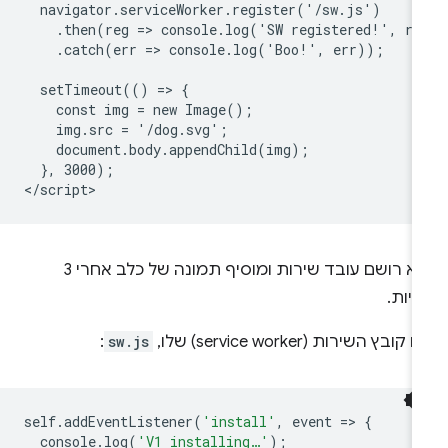
  navigator.serviceWorker.register('/sw.js')

    .then(reg => console.log('SW registered!', reg
    .catch(err => console.log('Boo!', err));

  setTimeout(() => {

    const img = new Image();

    img.src = '/dog.svg';

    document.body.appendChild(img);

  }, 3000);

הוא רושם עובד שירות ומוסיף תמונה של כלב אחרי 3
יות.
 קובץ השירות (service worker) שלו,
sw.js
:
self
.
addEventListener
(
'install'
,
event
=
>
{
console
.
log
(
'V1 installing…'
);