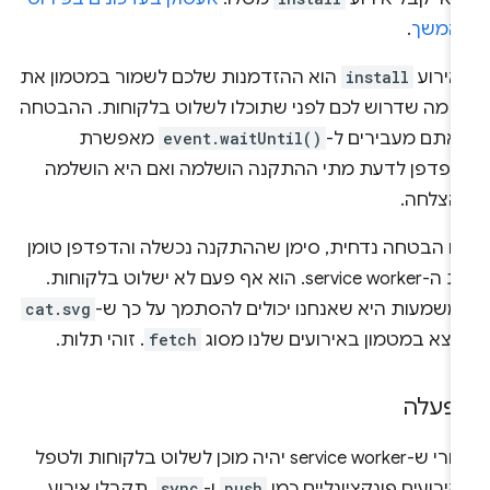
המשך
.
אירוע
install
הוא ההזדמנות שלכם לשמור במטמון את
ל מה שדרוש לכם לפני שתוכלו לשלוט בלקוחות. ההבטחה
אתם מעבירים ל-
event.waitUntil()
מאפשרת
דפדפן לדעת מתי ההתקנה הושלמה ואם היא הושלמה
הצלחה.
ם הבטחה נדחית, סימן שההתקנה נכשלה והדפדפן טומן
את ה-service worker. הוא אף פעם לא ישלוט בלקוחות.
משמעות היא שאנחנו יכולים להסתמך על כך ש-
cat.svg
מצא במטמון באירועים שלנו מסוג
fetch
. זוהי תלות.
פעלה
אחרי ש-service worker יהיה מוכן לשלוט בלקוחות ולטפל
ירועים פונקציונליים כמו
push
ו-
sync
, תקבלו אירוע