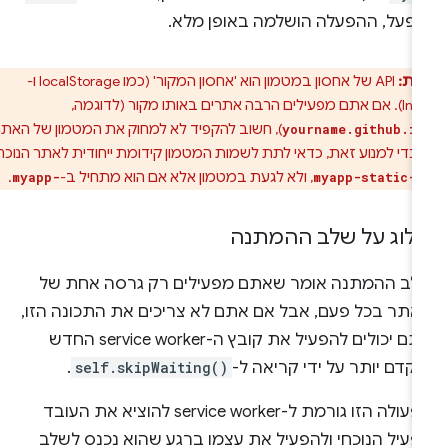
ופעל, ההפעלה הושלמה באופן מלא.
ות:
API של אחסון במטמון הוא 'אחסון המקור' (כמו localStorage ו-
ותו מקור (לדוגמה,
), חשוב להקפיד לא למחוק את המטמון של האתרים
yourname.github.i
כדי למנוע זאת, כדאי לתת לשמות המטמון קידומת ייחודית לאתר הנוכחי,
, ולא לגעת במטמון אלא אם הוא מתחיל ב-
.
myapp-
myapp-static-
ילוג על שלב ההמתנה
לב ההמתנה אומר שאתם מפעילים רק גרסה אחת של
אתר בכל פעם, אבל אם אתם לא צריכים את התכונה הזו,
אתם יכולים להפעיל את קובץ ה-service worker החדש
קדם יותר על ידי קריאה ל-
self.skipWaiting()
.
הפעולה הזו גורמת ל-service worker להוציא את העובד
פעיל הנוכחי ולהפעיל את עצמו ברגע שהוא נכנס לשלב