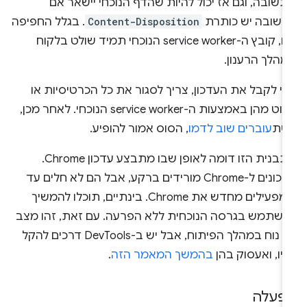
שובה, וגם אז יכול להיות שהדף הנוכחי יישאר אם
תשובה יש כותרת
Content-Disposition
. בגלל החפיפה
הזו, קובץ ה-service worker הנוכחי תמיד שולט בלקוח
מהלך הרענון.
י לקבל את העדכון, צריך לסגור את כל הכרטיסיות או
לנווט מהן באמצעות ה-service worker הנוכחי. לאחר מכן,
שת
עוברים שוב לדמו
, הסוס אמור להופיע.
התבנית הזו דומה לאופן שבו מתבצע עדכון Chrome.
עדכונים ל-Chrome מורידים ברקע, אבל הם לא חלים עד
שמפעילים מחדש את Chrome. בינתיים, תוכלו להמשיך
השתמש בגרסה הנוכחית ללא הפרעה. עם זאת, זהו מצב
לא נוח במהלך הפיתוח, אבל יש ב-DevTools דרכים להקל
יו, ואעסוק בהן
בהמשך המאמר הזה
.
פעלה