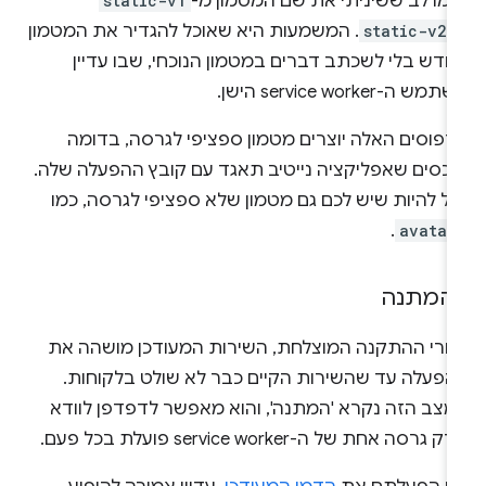
ימו לב ששיניתי את שם המטמון מ-
static-v1
-
static-v2
. המשמעות היא שאוכל להגדיר את המטמון
חדש בלי לשכתב דברים במטמון הנוכחי, שבו עדיין
מש ה-service worker הישן.
דפוסים האלה יוצרים מטמון ספציפי לגרסה, בדומה
נכסים שאפליקציה נייטיב תאגד עם קובץ ההפעלה שלה.
ול להיות שיש לכם גם מטמון שלא ספציפי לגרסה, כמו
.
avatar
המתנה
חרי ההתקנה המוצלחת, השירות המעודכן מושהה את
הפעלה עד שהשירות הקיים כבר לא שולט בלקוחות.
מצב הזה נקרא 'המתנה', והוא מאפשר לדפדפן לוודא
 גרסה אחת של ה-service worker פועלת בכל פעם.