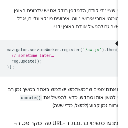
י שציינתי קודם, הדפדפן בודק אם יש עדכונים באופן
טומטי אחרי אירועי ניווט ואירועים פונקציונליים, אבל
שר גם להפעיל אותם באופן ידני:
navigator
.
serviceWorker
.
register
(
'/sw.js'
).
then
(
r
// sometime later…
reg
.
update
();
});
ם אתם צופים שהמשתמש ישתמש באתר במשך זמן רב
לי לטעון אותו מחדש, כדאי להפעיל את
update()
רווח זמן קבוע (למשל, מדי שעה).
הימנעו משינוי כתובת ה-URL של סקריפט ה-