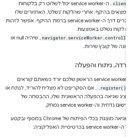
client
. ה-service worker יכול לשלוט רק בלקוחות
נמצאים בהיקף. אחרי שהלקוח 'נשלט', האחזורים שלו
עוברים דרך ה-service worker ברמת ההיקף. אפשר לזהות
ם לקוח נשלט באמצעות
navigator.serviceWorker.controlle
, שיהיה null או
כונה של קובץ שירות.
ורדה
,
ניתוח והפעלה
ה-service worker הראשון שלכם יורד כשאתם קוראים
-
.register()
. אם הסקריפט לא מצליח להוריד, לנתח או
הציג שגיאה בהפעלה הראשונית שלו, ההבטחה של
שום נדחית וה-service worker נמחק.
השגיאה מוצגת בכלי הפיתוח של Chrome במסוף ובקטע
service wor בכרטיסיית האפליקציה: