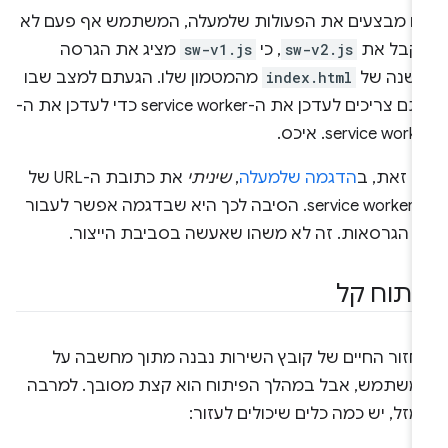
ם מבצעים את הפעולות שלמעלה, המשתמש אף פעם לא
קבל את
sw-v2.js
, כי
sw-v1.js
מציג את הגרסה
ישנה של
index.html
מהמטמון שלו. הגעתם למצב שבו
אתם צריכים לעדכן את ה-service worker כדי לעדכן את ה-
service work. איכס.
ם זאת, ב
הדגמה שלמעלה
,
שיניתי
את כתובת ה-URL של
ה-service worker. הסיבה לכך היא שבדגמה אפשר לעבור
ין הגרסאות. זה לא משהו שאעשה בסביבת הייצור.
יתוח קל
חזור החיים של קובץ השירות נבנה מתוך מחשבה על
משתמש, אבל במהלך הפיתוח הוא קצת מסובך. למרבה
זל, יש כמה כלים שיכולים לעזור: