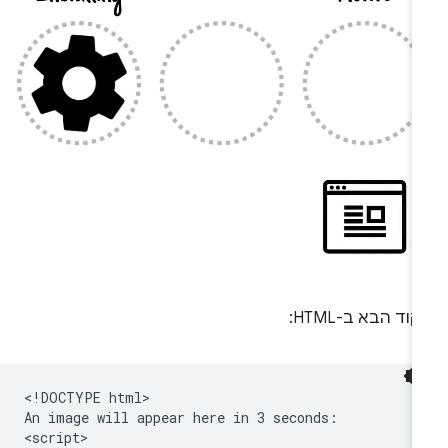
וד הבא ב-HTML:
<!DOCTYPE html>

An image will appear here in 3 seconds:

<script>
