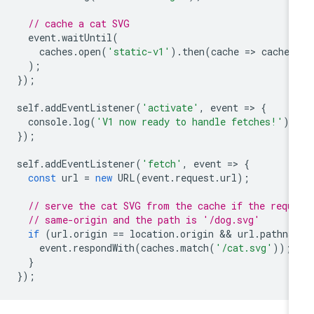
// cache a cat SVG
event
.
waitUntil
(
caches
.
open
(
'static-v1'
).
then
(
cache
=
>
cache
.
);
});
self
.
addEventListener
(
'activate'
,
event
=
>
{
console
.
log
(
'V1 now ready to handle fetches!'
);
});
self
.
addEventListener
(
'fetch'
,
event
=
>
{
const
url
=
new
URL
(
event
.
request
.
url
);
// serve the cat SVG from the cache if the requ
// same-origin and the path is '/dog.svg'
if
(
url
.
origin
==
location
.
origin
 && 
url
.
pathna
event
.
respondWith
(
caches
.
match
(
'/cat.svg'
));
}
});