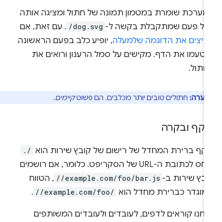
מערכת שומרת במטמון תמונה של חתול ומציגה אותה
כל פעם שמתקבלת בקשה ל-
/dog.svg
. עם זאת, אם
ריצים את הדוגמה שלמעלה
, יופיע כלב בפעם הראשונה
יטעמו את הדף. מקישים על סמל הרענון ורואים את
חתול.
הערה:
חתולים טובים יותר מכלבים. הם פשוט
קיימים
.
יקף ובקרה
יקף ברירת המחדל של רישום של קובץ שירות הוא
./
ביחס לכתובת ה-URL של הסקריפט. כלומר, אם רושמים
ובץ שירות ב-
//example.com/foo/bar.js
, הטווח
מוגדר כברירת מחדל הוא
//example.com/foo/
.
נחנו קוראים לדפים, לעובדים ולעובדים המשותפים