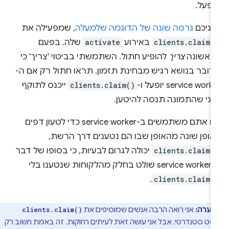
ופעל.
פניכם
גרסה שונה של הדוגמה שלמעלה
, שמפעילה את
clients.claim(
באירוע
activate
שלה. בפעם
ראשונה
צריך
להופיע חתול. השתמשתי בביטוי 'צריך' כי
דובר בנושא רגיש מבחינת תזמון. תראו חתול רק אם ה-
service work יופעל ו-
clients.claim()
ייכנס לתוקף
פני שהתמונה תנסה להיטען.
אם אתם משתמשים ב-service worker כדי לטעון דפים
אופן שונה מהאופן שבו הם נטענים דרך הרשת,
clients.claim(
יכולה לגרום לבעיות, כי בסופו של דבר
 בחלק מהלקוחות שנטענו בלי
.
clients.claim(
הערה:
אני רואה הרבה אנשים שמוסיפים את
clients.claim()
ט סטנדרטי, אבל אני עושה זאת לעיתים רחוקות. זה באמת חשוב רק