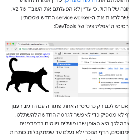
ם הפעלתם את
הדמו המעודכן
, עדיין אמורה להופיע
תמונה של חתול, כי עדיין לא הפעלתם את העובד של V2.
אפשר לראות את ה-service worker החדש שממתין
רטיסייה 'אפליקציה' של DevTools:
ם אם יש לכם רק כרטיסייה אחת פתוחה עם הדמו, רענון
דף לא מספיק כדי לאפשר לגרסה החדשה להשתלט.
יבה לכך היא האופן שבו פועלים ניווטים בדפדפנים.
שמנווטים, הדף הנוכחי לא נעלם עד שמתקבלות כותרות