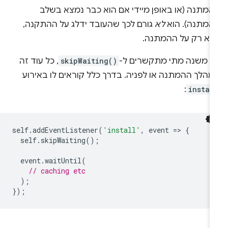
המתנה (או באופן מיידי אם הוא כבר נמצא בשלב
המתנה). הוא
לא
גורם לכך שהעובד ידלג על ההתקנה,
לא רק על ההמתנה.
א משנה מתי מתקשרים ל-
skipWaiting()
, כל עוד זה
מהלך ההמתנה או לפניה. בדרך כלל קוראים לו באירוע
:
instal
self
.
addEventListener
(
'install'
,
event
=
>
{
self
.
skipWaiting
();
event
.
waitUntil
(
// caching etc
);
});