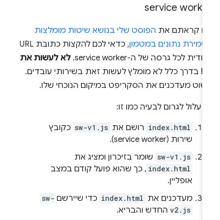
service worke
ם קראתם את
הפוסט שלי בנושא שיטות מומלצות
שמירת נתונים במטמון
, כדאי לכם להקצות כתובת URL
חודית לכל גרסה של ה-service worker.
לא לעשות את
!
בדרך כלל לא מומלץ לעשות זאת בשירותי עובדים.
שוט מעדכנים את הסקריפט במיקום הנוכחי שלו.
 עלול לגרום לבעיה כמו זו:
index.html
רושם את
sw-v1.js
כקובץ
שירות (service worker).
sw-v1.js
שומר בזיכרון ומציג את
index.html
, כך שהוא פועל קודם במצב
אופליין.
מעדכנים את
index.html
כדי שיירשם
sw-
v2.js
החדש והבריא.