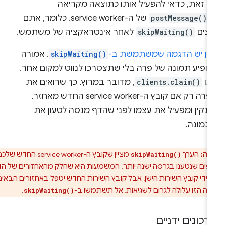
ם זאת, כדאי להפעיל אותו כתוצאה מקריאה
-
postMessage()
של ה-service worker. כלומר, אתם
וצים
skipWaiting()
לאחר אינטראקציה של משתמש.
אן יש הדגמה שמשתמשת ב-
skipWaiting()
. אמורה
הופיע תמונה של פרה בלי שתצטרכו לנווט למקום אחר.
מו
clients.claim()
, מדובר במרוץ, כך שרואים את
הפרה רק אם קובץ ה-service worker החדש מאחזר,
תקין ומפעיל את עצמו לפני שהדף מנסה לטעון את
תמונה.
רה:
הערך
מציין שקובץ ה-service worker החדש שלכם
skipWaiting()
פים שנטענו בגרסה ישנה יותר. המשמעות היא שחלק מהאחזורים של הדף
ל ידי קובץ השירות הישן, אבל קובץ השירות החדש יטפל באחזורים הבאים.
לה הזו עלולה לגרום לשגיאות, אל תשתמשו ב-
.
skipWaiting()
דכונים ידניים