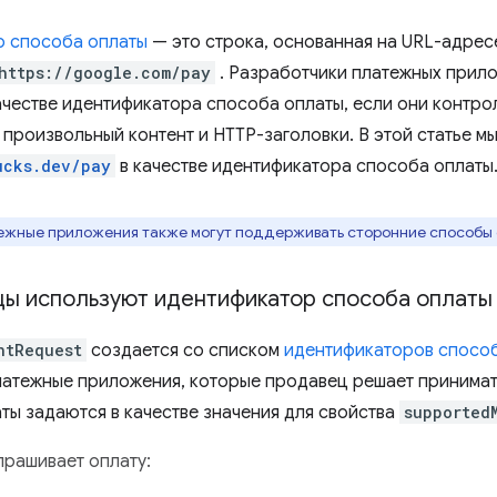
р способа оплаты
— это строка, основанная на URL-адрес
https://google.com/pay
. Разработчики платежных прил
ачестве идентификатора способа оплаты, если они контрол
 произвольный контент и HTTP-заголовки. В этой статье м
ucks.dev/pay
в качестве идентификатора способа оплаты
жные приложения также могут поддерживать сторонние способы 
цы используют идентификатор способа оплаты
ntRequest
создается со списком
идентификаторов спосо
атежные приложения, которые продавец решает принимат
ты задаются в качестве значения для свойства
supported
прашивает оплату: