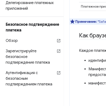
Делегирование платежных
Платежное прил
приложений
Примечание:
*Safa
Безопасное подтверждение
платежа
Как брау
Обзор
Каждое плате
Зарегистрируйте
безопасное
идентифи
подтверждение платежа
Манифест
Аутентификация с
предоста
безопасным
манифест
подтверждением платежа