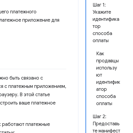
Шаг 1:
шего платежного
Укажите
идентифика
 платежное приложение для
тор
способа
оплаты
Как
продавцы
использу
ют
жно быть связано с
идентифик
я с платежным приложением,
атор
аузеру. В этой статье
способа
астроить ваше платежное
оплаты
Шаг 2:
Предоставь
ак работают платежные
те манифест
татьи: