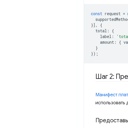
const
request
=
supportedMetho
}],
{
total
:
{
label
:
'tot
amount
:
{
va
}
});
Шаг 2: Пр
Манифест пла
использовать 
Предоставь