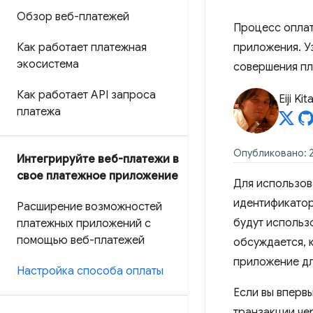
Обзор веб-платежей
Процесс оплат
Как работает платежная
приложения. У
экосистема
совершения пл
Как работает API запроса
Eiji Ki
платежа
Опубликовано: 2
Интегрируйте веб-платежи в
свое платежное приложение
Для использов
идентификатор
Расширение возможностей
будут использо
платежных приложений с
помощью веб-платежей
обсуждается, 
приложение дл
Настройка способа оплаты
Если вы вперв
транзакции че