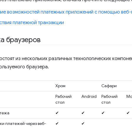
ие возможностей платежных приложений с помощью веб-
ствия платежной транзакции
а браузеров
остоят из нескольких различных технологических компонен
пользуемого браузера.
Хром
Сафари
Рабочий
Android
Рабочий
Мо
стол
стол
атежа
✔
✔
✔
✔
тки платежей через веб-
✔
✔