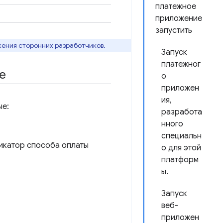
платежное
приложение
запустить
жения сторонних разработчиков.
Запуск
платежног
е
о
приложен
ия,
ые:
разработа
нного
специальн
фикатор способа оплаты
о для этой
платформ
ы.
Запуск
веб-
приложен