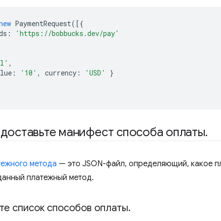
new
PaymentRequest
([{
ds
:
'https://bobbucks.dev/pay'
al'
,
lue
:
'10'
,
currency
:
'USD'
}
едоставьте манифест способа оплаты
.
тежного метода
— это JSON-файл, определяющий, какое п
данный платежный метод.
те список способов оплаты
.