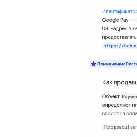
Идентификато
Google Pay —
URL-адрес в к
предоставлять
https://bobb
Примечание:
Плате
Как продав
Объект
Payme
определяют пл
способов опла
[Продавец] за