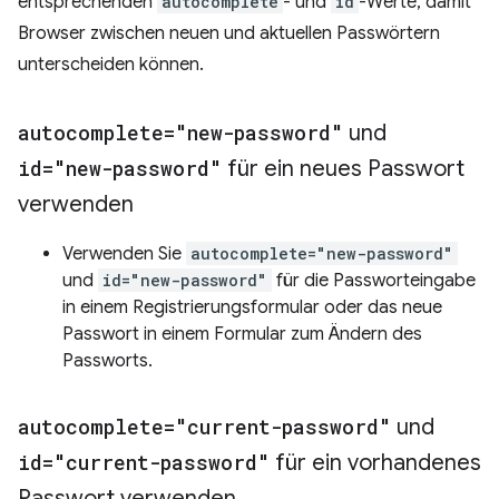
entsprechenden
autocomplete
- und
id
-Werte, damit
Browser zwischen neuen und aktuellen Passwörtern
unterscheiden können.
autocomplete="new-password"
und
id="new-password"
für ein neues Passwort
verwenden
Verwenden Sie
autocomplete="new-password"
und
id="new-password"
für die Passworteingabe
in einem Registrierungsformular oder das neue
Passwort in einem Formular zum Ändern des
Passworts.
autocomplete="current-password"
und
id="current-password"
für ein vorhandenes
Passwort verwenden