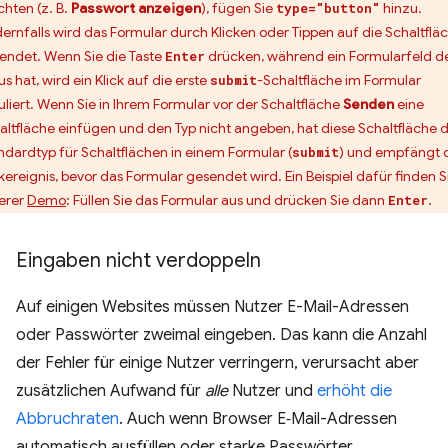
hten (z. B.
Passwort anzeigen
), fügen Sie
hinzu.
type="button"
ernfalls wird das Formular durch Klicken oder Tippen auf die Schaltflä
endet. Wenn Sie die Taste
drücken, während ein Formularfeld d
Enter
s hat, wird ein Klick auf die erste
-Schaltfläche im Formular
submit
uliert. Wenn Sie in Ihrem Formular vor der Schaltfläche
Senden
eine
altfläche einfügen und den Typ nicht angeben, hat diese Schaltfläche 
ndardtyp für Schaltflächen in einem Formular (
) und empfängt 
submit
ckereignis, bevor das Formular gesendet wird. Ein Beispiel dafür finden Si
erer
Demo
: Füllen Sie das Formular aus und drücken Sie dann
.
Enter
Eingaben nicht verdoppeln
Auf einigen Websites müssen Nutzer E-Mail-Adressen
oder Passwörter zweimal eingeben. Das kann die Anzahl
der Fehler für einige Nutzer verringern, verursacht aber
zusätzlichen Aufwand für
alle
Nutzer und
erhöht die
Abbruchraten
. Auch wenn Browser E‑Mail-Adressen
automatisch ausfüllen oder starke Passwörter