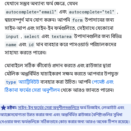
যেখানে সম্ভব অন্যান্য ফর্ম ক্ষেত্রে, যেমন
autocomplete="email"
এবং
autocomplete="tel"
,
স্বয়ংসম্পূর্ণ মান যোগ করুন। আপনি
form
উপাদানের জন্য
সাইন-আপ এবং সাইন-ইন ফর্মগুলিতে, সেইসাথে যেকোনো
input
,
select
এবং
textarea
উপাদানগুলির জন্য বিভিন্ন
name
এবং
id
মান ব্যবহার করে পাসওয়ার্ড পরিচালকদের
সাহায্য করতে পারেন।
মোবাইলে সঠিক কীবোর্ড প্রদান করতে এবং ব্রাউজার দ্বারা
মৌলিক অন্তর্নির্মিত যাচাইকরণ সক্ষম করতে আপনার উপযুক্ত
type
অ্যাট্রিবিউট
ব্যবহার করা উচিত। আপনি
পেমেন্ট এবং
ঠিকানা ফর্মের সেরা অনুশীলন
থেকে আরও জানতে পারেন।
দ্রষ্টব্য:
সাইন-ইন ফর্মের সেরা অনুশীলনগুলিতে
ফর্ম ডিজাইন, লেআউট এবং
অ্যাক্সেসযোগ্যতা উন্নত করার জন্য এবং অন্তর্নির্মিত ব্রাউজার বৈশিষ্ট্যগুলির সুবিধা
নেওয়ার জন্য ফর্মগুলিকে সঠিকভাবে কোড করার জন্য আরও অনেক টিপস রয়েছে।