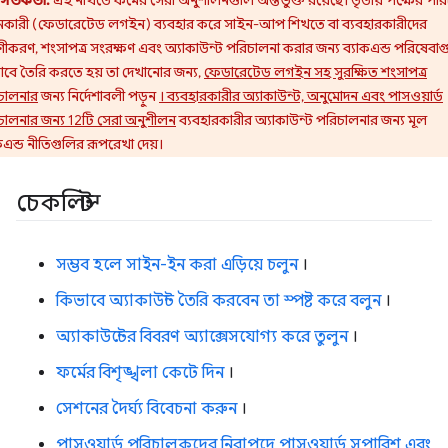
সতর্কতা:
এই নথিতে ফর্মের সেরা অনুশীলনগুলি অন্তর্ভুক্ত রয়েছে। তৃতীয় পক্ষের পরি
দানকারী (ফেডারেটেড লগইন) ব্যবহার করে সাইন-আপ শিখতে বা ব্যবহারকারীদের
াণীকরণ, শংসাপত্র সংরক্ষণ এবং অ্যাকাউন্ট পরিচালনা করার জন্য ব্যাকএন্ড পরিষেবাগ
াবে তৈরি করতে হয় তা দেখানোর জন্য,
ফেডারেটেড লগইন সহ সুরক্ষিত শংসাপত্র
চালনার
জন্য নির্দেশাবলী পড়ুন
। ব্যবহারকারীর অ্যাকাউন্ট, অনুমোদন এবং পাসওয়ার্ড
চালনার জন্য 12টি সেরা অনুশীলন
ব্যবহারকারীর অ্যাকাউন্ট পরিচালনার জন্য মূল
কএন্ড নীতিগুলির রূপরেখা দেয়।
চেকলিস্ট
সম্ভব হলে সাইন-ইন করা এড়িয়ে চলুন
।
কিভাবে অ্যাকাউন্ট তৈরি করবেন তা স্পষ্ট করে বলুন
।
অ্যাকাউন্টের বিবরণ অ্যাক্সেসযোগ্য করে তুলুন
।
ফর্মের বিশৃঙ্খলা কেটে দিন
।
সেশনের দৈর্ঘ্য বিবেচনা করুন
।
পাসওয়ার্ড পরিচালকদের নিরাপদে পাসওয়ার্ড সুপারিশ এবং