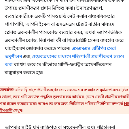
মাল্টি-ফ্যাক্টর অথেনটিকেশন মানে হল ব্যবহারকারীদের একাধিক
উপায়ে প্রমাণীকরণ প্রদান নিশ্চিত করা। উদাহরণস্বরূপ,
ব্যবহারকারীকে একটি পাসওয়ার্ড সেট করার বাধ্যবাধকতার
পাশাপাশি, আপনি ইমেল বা এসএমএস টেক্সট বার্তার মাধ্যমে
প্রেরিত এককালীন পাসকোড ব্যবহার করে, অথবা অ্যাপ-ভিত্তিক
এককালীন কোড, নিরাপত্তা কী বা ফিঙ্গারপ্রিন্ট সেন্সর ব্যবহার করে
যাচাইকরণ জোরদার করতে পারেন।
এসএমএস ওটিপির সেরা
অনুশীলন
এবং
ওয়েবঅথনের মাধ্যমে শক্তিশালী প্রমাণীকরণ সক্ষম
করা
ব্যাখ্যা করে যে কীভাবে মাল্টি-ফ্যাক্টর অথেনটিকেশন
বাস্তবায়ন করতে হয়।
সতর্কতা:
যদিও দ্বি-ধাপে প্রমাণীকরণের জন্য এসএমএস ব্যবহার শুধুমাত্র পাসওয়ার্ডের
ে ভালো, তবে এটি অন্যান্য পদ্ধতির তুলনায় কম কার্যকর, যেমন একটি প্রমাণীকরণকার
প বা ইমেল ব্যবহার করা। আরও তথ্যের জন্য, ডিজিটাল পরিচয় নির্দেশিকা সম্পর্কে
NI
ারিশগুলি
দেখুন।
আপনার সাইট যদি ব্যক্তিগত বা সংবেদনশীল তথ্য পরিচালনা