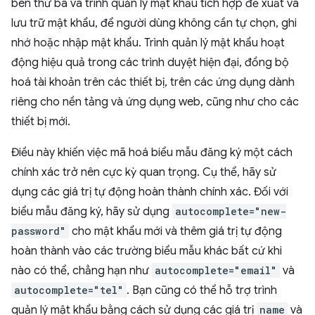
bên thứ ba và trình quản lý mật khẩu tích hợp đề xuất và
lưu trữ mật khẩu, để người dùng không cần tự chọn, ghi
nhớ hoặc nhập mật khẩu. Trình quản lý mật khẩu hoạt
động hiệu quả trong các trình duyệt hiện đại, đồng bộ
hoá tài khoản trên các thiết bị, trên các ứng dụng dành
riêng cho nền tảng và ứng dụng web, cũng như cho các
thiết bị mới.
Điều này khiến việc mã hoá biểu mẫu đăng ký một cách
chính xác trở nên cực kỳ quan trọng. Cụ thể, hãy sử
dụng các giá trị tự động hoàn thành chính xác. Đối với
biểu mẫu đăng ký, hãy sử dụng
autocomplete="new-
password"
cho mật khẩu mới và thêm giá trị tự động
hoàn thành vào các trường biểu mẫu khác bất cứ khi
nào có thể, chẳng hạn như
autocomplete="email"
và
autocomplete="tel"
. Bạn cũng có thể hỗ trợ trình
quản lý mật khẩu bằng cách sử dụng các giá trị
name
và