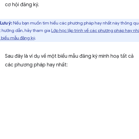
cơ hội đăng ký.
Lưu ý:
Nếu bạn muốn tìm hiểu các phương pháp hay nhất này thông qu
 hướng dẫn, hãy tham gia
Lớp học lập trình về các phương pháp hay nh
 biểu mẫu đăng ký
.
Sau đây là ví dụ về một biểu mẫu đăng ký minh hoạ tất cả
các phương pháp hay nhất: