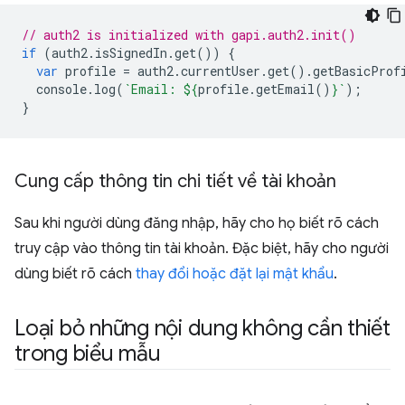
// auth2 is initialized with gapi.auth2.init()
if
(
auth2
.
isSignedIn
.
get
())
{
var
profile
=
auth2
.
currentUser
.
get
().
getBasicProf
console
.
log
(
`Email: 
${
profile
.
getEmail
()
}
`
);
}
Cung cấp thông tin chi tiết về tài khoản
Sau khi người dùng đăng nhập, hãy cho họ biết rõ cách
truy cập vào thông tin tài khoản. Đặc biệt, hãy cho người
dùng biết rõ cách
thay đổi hoặc đặt lại mật khẩu
.
Loại bỏ những nội dung không cần thiết
trong biểu mẫu