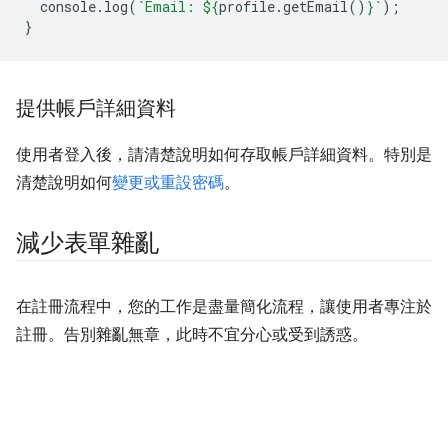
console
.
log
(
`Email: 
${
profile
.
getEmail
()
}
`
);
}
提供帳戶詳細資料
使用者登入後，請清楚說明如何存取帳戶詳細資料。特別是
清楚說明如何
變更或重設密碼
。
減少表單雜亂
在註冊流程中，您的工作是盡量簡化流程，讓使用者專注於
註冊。告別雜亂無章，此時不宜分心或受到誘惑。