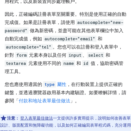
用程式，以及新裝置同步處理帳戶。
因此，正確編碼註冊表單至關重要。特別是使用正確的自動
完成值。如果是註冊表單，請使用
autocomplete="new-
password"
做為新密碼，並盡可能在其他表單欄位中加入
自動完成值，例如
autocomplete="email"
和
autocomplete="tel"
。您也可以在註冊和登入表單中，
針對
form
元素本身以及任何
input
、
select
和
textarea
元素使用不同的
name
和
id
值，協助密碼管
理工具。
您也應使用適當的
type
屬性
，在行動裝置上提供正確的
鍵盤，並透過瀏覽器啟用基本內建驗證。如要瞭解詳情，請
參閱「
付款和地址表單最佳做法
」。
注意：
登入表單最佳做法
一文提供許多實用提示，說明如何改善表單
設計、版面配置和無障礙功能，以及如何正確編寫表單程式碼，充分運用