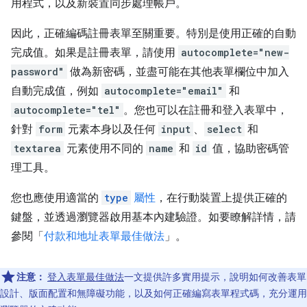
用程式，以及新裝置同步處理帳戶。
因此，正確編碼註冊表單至關重要。特別是使用正確的自動
完成值。如果是註冊表單，請使用
autocomplete="new-
password"
做為新密碼，並盡可能在其他表單欄位中加入
自動完成值，例如
autocomplete="email"
和
autocomplete="tel"
。您也可以在註冊和登入表單中，
針對
form
元素本身以及任何
input
、
select
和
textarea
元素使用不同的
name
和
id
值，協助密碼管
理工具。
您也應使用適當的
type
屬性
，在行動裝置上提供正確的
鍵盤，並透過瀏覽器啟用基本內建驗證。如要瞭解詳情，請
參閱「
付款和地址表單最佳做法
」。
注意：
登入表單最佳做法
一文提供許多實用提示，說明如何改善表單
設計、版面配置和無障礙功能，以及如何正確編寫表單程式碼，充分運用