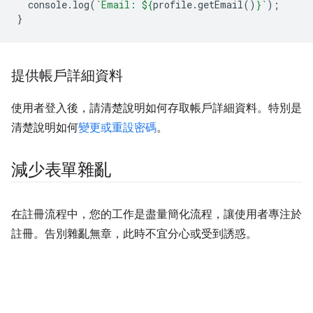
console
.
log
(
`Email: 
${
profile
.
getEmail
()
}
`
);
}
提供帳戶詳細資料
使用者登入後，請清楚說明如何存取帳戶詳細資料。特別是
清楚說明如何
變更或重設密碼
。
減少表單雜亂
在註冊流程中，您的工作是盡量簡化流程，讓使用者專注於
註冊。告別雜亂無章，此時不宜分心或受到誘惑。