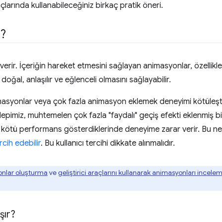
larında kullanabileceğiniz birkaç pratik öneri.
r?
erir. İçeriğin hareket etmesini sağlayan animasyonlar, özellikle 
oğal, anlaşılır ve eğlenceli olmasını sağlayabilir.
syonlar veya çok fazla animasyon eklemek deneyimi kötüleştire
epimiz, muhtemelen çok fazla "faydalı" geçiş efekti eklenmiş bi
kötü performans gösterdiklerinde deneyime zarar verir. Bu nede
rcih edebilir
. Bu kullanıcı tercihi dikkate alınmalıdır.
onlar oluşturma
ve
geliştirici araçlarını kullanarak animasyonları incele
şır?