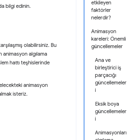
etkileyen
 bilgi edinin.
faktörler
nelerdir?
Animasyon
kareleri: Önemli
ılaşmış olabilirsiniz. Bu
güncellemeler
çin animasyon algılama
Ana ve
em hattı teşhislerinde
birleştirici iş
parçacığı
güncellemeler
gelecekteki animasyon
i
lmak isteriz.
Eksik boya
güncellemeler
i
Animasyonları