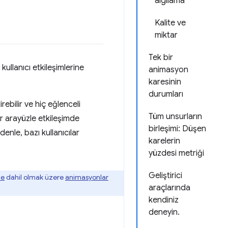
algılama
Kalite ve
miktar
Tek bir
kullanıcı etkileşimlerine
animasyon
karesinin
durumları
bilir ve hiç eğlenceli
Tüm unsurların
r arayüzle etkileşimde
birleşimi: Düşen
nle, bazı kullanıcılar
karelerin
yüzdesi metriği
Geliştirici
me
dahil olmak üzere
animasyonlar
araçlarında
kendiniz
deneyin.