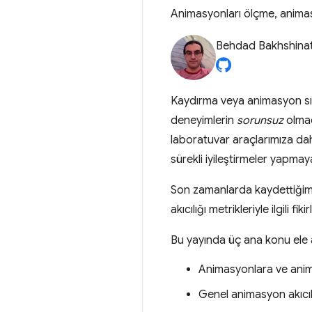
Animasyonları ölçme, animasy
Behdad Bakhshina
Kaydırma veya animasyon sır
deneyimlerin
sorunsuz
olmad
laboratuvar araçlarımıza dah
sürekli iyileştirmeler yapmay
Son zamanlarda kaydettiğimi
akıcılığı metrikleriyle ilgili 
Bu yayında üç ana konu ele a
Animasyonlara ve anima
Genel animasyon akıcılı