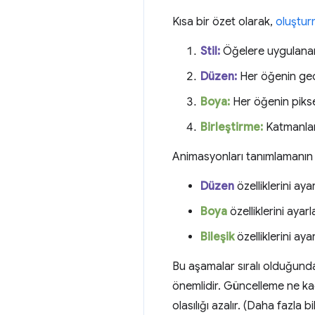
Kısa bir özet olarak,
oluştur
Stil:
Öğelere uygulanan 
Düzen:
Her öğenin geo
Boya:
Her öğenin pikse
Birleştirme:
Katmanları
Animasyonları tanımlamanın b
Düzen
özelliklerini ay
Boya
özelliklerini ayar
Bileşik
özelliklerini aya
Bu aşamalar sıralı olduğunda
önemlidir. Güncelleme ne ka
olasılığı azalır. (Daha fazla bi