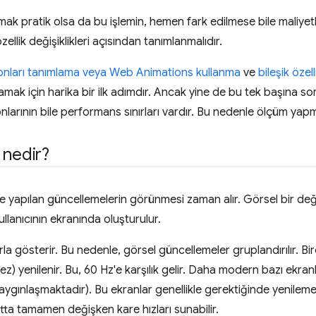
rmak pratik olsa da bu işlemin, hemen fark edilmese bile maliyet
lik değişiklikleri açısından tanımlanmalıdır.
yonları tanımlama veya Web Animations kullanma
ve
bileşik özel
amak için harika bir ilk adımdır. Ancak yine de bu tek başına s
larının bile performans sınırları vardır. Bu nedenle ölçüm yap
 nedir?
de yapılan güncellemelerin görünmesi zaman alır. Görsel bir deği
ullanıcının ekranında oluşturulur.
larla gösterir. Bu nedenle, görsel güncellemeler gruplandırılır. B
kez) yenilenir. Bu, 60 Hz'e karşılık gelir. Daha modern bazı ekr
yaygınlaşmaktadır). Bu ekranlar genellikle gerektiğinde yenileme 
atta tamamen değişken kare hızları sunabilir.