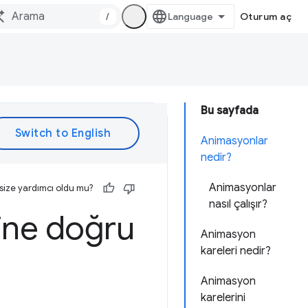
/
Oturum aç
Bu sayfada
Animasyonlar
nedir?
Animasyonlar
size yardımcı oldu mu?
nasıl çalışır?
ine doğru
Animasyon
kareleri nedir?
Animasyon
karelerini