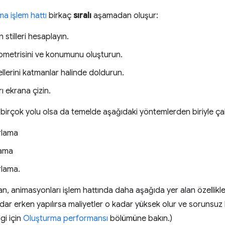
ma işlem hattı
birkaç
sıralı
aşamadan oluşur:
stilleri hesaplayın.
metrisini ve konumunu oluşturun.
llerini katmanlar halinde doldurun.
 ekrana çizin.
irçok yolu olsa da temelde aşağıdaki yöntemlerden biriyle çalı
arlama
lama
rlama.
n, animasyonları işlem hattında daha aşağıda yer alan özellikl
dar erken yapılırsa maliyetler o kadar yüksek olur ve sorunsu
lgi için
Oluşturma performansı
bölümüne bakın.)