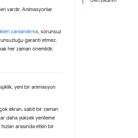
Geri bildirim
leri vardır. Animasyonlar
likleri canlandırma
, sorunsuz
orunsuzluğu garanti etmez.
mak her zaman önemlidir.
şiklik, yeni bir animasyon
irçok ekran, sabit bir zaman
anlar daha yüksek yenileme
hızları arasında etkin bir