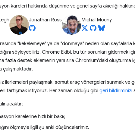
on kareleri hakkında düşünme ve genel sayfa akıcılığı hakkında
tegh
Jonathan Ross
Michal Mocny
asında "kekelemeye" ya da "donmaya" neden olan sayfalarla karş
ığını söyleyebiliriz. Chrome Ekibi, bu tür sorunları gidermek i
a fazla destek eklemenin yanı sıra Chromium'daki oluşturma işl
a çalışmaktadır.
z ilerlemeleri paylaşmak, somut araç yönergeleri sunmak ve 
fikirleri tartışmak istiyoruz. Her zaman olduğu gibi
geri bildiriminizi
a
lınacaktır:
syon karelerine hızlı bir bakış.
ğını ölçmeyle ilgili şu anki düşüncelerimiz.