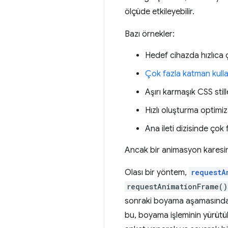
ölçüde etkileyebilir.
Bazı örnekler:
Hedef cihazda hızlıca
Çok fazla katman kullan
Aşırı karmaşık CSS sti
Hızlı oluşturma optimiz
Ana ileti dizisinde çok
Ancak bir animasyon karesini
Olası bir yöntem,
requestA
requestAnimationFrame()
sonraki boyama aşamasından 
bu, boyama işleminin yürütülm