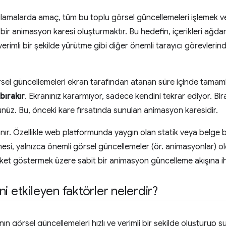
ulamalarda amaç, tüm bu toplu görsel güncellemeleri işlemek v
bir animasyon karesi oluşturmaktır. Bu hedefin, içerikleri ağdan
verimli bir şekilde yürütme gibi diğer önemli tarayıcı görevler
sel güncellemeleri ekran tarafından atanan süre içinde tamaml
 bırakır
. Ekranınız kararmıyor, sadece kendini tekrar ediyor. Bi
nüz. Bu, önceki kare fırsatında sunulan animasyon karesidir.
nır. Özellikle web platformunda yaygın olan statik veya belge 
mesi, yalnızca önemli görsel güncellemeler (ör. animasyonlar) ol
eket göstermek üzere sabit bir animasyon güncelleme akışına ih
i etkileyen faktörler nelerdir?
cının görsel güncellemeleri hızlı ve verimli bir şekilde oluşturup