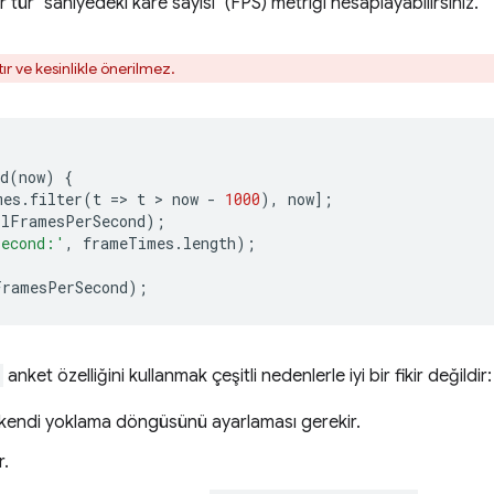
tür "saniyedeki kare sayısı" (FPS) metriği hesaplayabilirsiniz.
ır ve kesinlikle önerilmez.
d
(
now
)
{
mes
.
filter
(
t
=
>
t
 > 
now
-
1000
),
now
];
llFramesPerSecond
);
second:'
,
frameTimes
.
length
);
FramesPerSecond
);
anket özelliğini kullanmak çeşitli nedenlerle iyi bir fikir değildir:
kendi yoklama döngüsünü ayarlaması gerekir.
r.