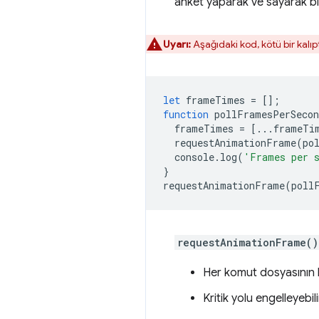
anket yaparak ve sayarak bir 
Uyarı:
Aşağıdaki kod, kötü bir kalıpt
let
frameTimes
=
[];
function
pollFramesPerSecon
frameTimes
=
[...
frameTi
requestAnimationFrame
(
po
console
.
log
(
'Frames per 
}
requestAnimationFrame
(
poll
requestAnimationFrame()
Her komut dosyasının 
Kritik yolu engelleyebili