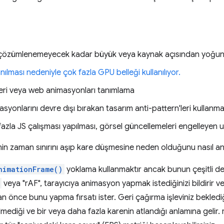
 çözümlenemeyecek kadar büyük veya kaynak açısından yoğun iç
ılması nedeniyle çok fazla GPU belleği kullanılıyor.
lleri veya web animasyonları tanımlama
asyonlarını devre dışı bırakan tasarım anti-pattern'leri kullanma
 fazla JS çalışması yapılması, görsel güncellemeleri engelleyen 
n zaman sınırını aşıp kare düşmesine neden olduğunu nasıl anla
nimationFrame()
yoklama kullanmaktır ancak bunun çeşitli dez
veya "rAF", tarayıcıya animasyon yapmak istediğinizi bildirir ve
önce bunu yapma fırsatı ister. Geri çağırma işleviniz bekled
ediği ve bir veya daha fazla karenin atlandığı anlamına gelir. rA