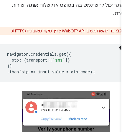
אתר יכול להשתמש בה בטופס או לשלוח אותה ישירות
שרת.
 לב:
כדי להשתמש ב-WebOTP API צריך מקור מאובטח (HTTPS).
navigator
.
credentials
.
get
({
otp
:
{
transport
:
[
'sms'
]}
})
.
then
(
otp
=
>
input
.
value
=
otp
.
code
);