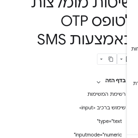
יטות מומלצות
לטופס OTP
אמצעות SMS
בדף הזה
רשימת המשימות
שימוש ברכיב <input>
type="text"
inputmode="numeric"