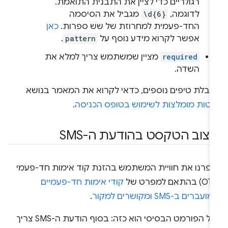
רגולריים כדי לציין את התבנית התואמת.
לדוגמה,
\d{6}
מגביל את הסיסמה
החד-פעמית למחרוזת של שש ספרות.
כאן
אפשר לקרוא מידע נוסף על
pattern
.
required
מציין שמשתמש צריך למלא את
השדה.
קבלת טיפים נוספים, כדאי לקרוא את המאמר בנושא
יטות מומלצות לשימוש בטופס הכניסה
.
יצוב הטקסט בהודעת ה-SMS
יפרנו את חוויית המשתמש בהזנת קוד אימות חד-פעמי
קודי אימות חד-פעמיים
עברים ב-SMS ומקושרים למקור
.
כלל הפורמט הבסיסי הוא כזה: בסוף הודעת ה-SMS צריך