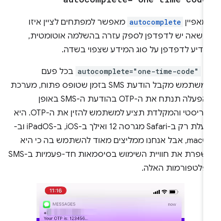
מאפיין
autocomplete
מאפשר למפתחים לציין איזו
רשאה יש לדפדפן לספק עזרה בהשלמה אוטומטית,
מודיע לדפדפן על סוג המידע שצפוי בשדה.
ם
autocomplete="one-time-code"
בכל פעם
שמשתמש מקבל הודעת SMS בזמן שטופס פתוח, מערכת
ההפעלה תנתח את ה-OTP בהודעת ה-SMS באופן
היוריסטי והמקלדת תציע למשתמש להזין את ה-OTP. היא
פועלת רק ב-Safari מגרסה 12 ואילך ב-iOS, ב-iPadOS וב-
macOS, אבל אנחנו ממליצים מאוד להשתמש בה כי היא
משפרת את חוויית השימוש בסיסמאות חד-פעמיות ב-SMS
פלטפורמות האלה.