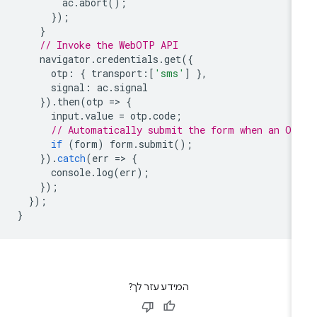
ac
.
abort
();
});
}
// Invoke the WebOTP API
navigator
.
credentials
.
get
({
otp
:
{
transport
:
[
'sms'
]
},
signal
:
ac
.
signal
}).
then
(
otp
=
>
{
input
.
value
=
otp
.
code
;
// Automatically submit the form when an OT
if
(
form
)
form
.
submit
();
}).
catch
(
err
=
>
{
console
.
log
(
err
);
});
});
}
המידע עזר לך?