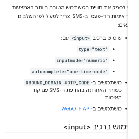
די לספק את חוויית המשתמש הטובה ביותר באמצעות
קוד אימות חד-פעמי ב-SMS, צריך לפעול לפי השלבים
באים:
שימוש ברכיב
<input>
עם:
type="text"
inputmode="numeric"
autocomplete="one-time-code"
משתמשים ב-
@BOUND_DOMAIN #OTP_CODE
כשורה האחרונה בהודעת ה-SMS עם קוד
האימות.
משתמשים ב-
WebOTP API
.
ימוש ברכיב
<input>