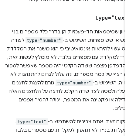
type="text
כיוון שסיסמאות חד-פעמיות הן בדרך כלל מספרים בני
מש או שש ספרות, השימוש ב-
type="number"
לשדה
לט עשוי להיראות אינטואיטיבי כי הוא משנה את המקלדת
נייד למקלדת עם מספרים בלבד. לא מומלץ לעשות זאת,
י הדפדפן מצפה ששדה הקלט יהיה מספר שאפשר לספור
לא רצף של כמה מספרים, וזה עלול לגרום להתנהגות לא
ויה. השימוש ב-
type="number"
גורם להצגת לחצנים
מעלה ולמטה לצד שדה הקלט. לחיצה על הלחצנים האלה
גדילה או מקטינה את המספר, ויכולה להסיר אפסים
בילים.
מקום זאת, אתם צריכים להשתמש ב-
type="text"
.
מקלדת בנייד לא תהפוך למקלדת עם מספרים בלבד,