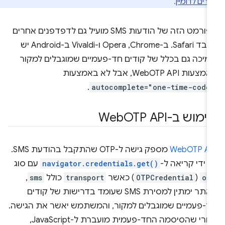
רים לדומיין
.
הפורמט הזה של הודעות SMS מועיל גם לדפדפנים אחרים
מלבד Safari. ב-Chrome,‏ Opera ו-Vivaldi ב-Android יש
מיכה גם בכלל של קודים חד-פעמיים שמוגבלים למקור
עות WebOTP API, אבל לא באמצעות
.
autocomplete="one-time-code
ימוש ב-Web
OTP API
WebOTP AP
מספק גישה ל-OTP שהתקבל בהודעת SMS.
 ידי קריאה ל-
navigator.credentials.get()
עם סוג
ot
(
OTPCredential
) כאשר
transport
כולל
sms
,
האתר ימתין למסירת SMS שעומד בדרישות של קודים
ד-פעמיים שמוגבלים למקור, והמשתמש יאשר את הגישה.
אחרי שהסיסמה החד-פעמית מועברת ל-JavaScript,