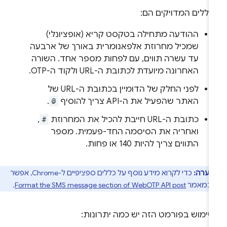
כללים המדויקים הם:
ההודעה מתחילה בטקסט קריא (אופציונלי)
שמכיל מחרוזת אלפאנומרית באורך של ארבעה
עד עשרה תווים, עם לפחות מספר אחד. השורה
האחרונה מיועדת לכתובת ה-URL ולקוד ה-OTP.
לפני החלק של הדומיין בכתובת ה-URL של
האתר שהפעיל את ה-API צריך להוסיף
@
.
כתובת ה-URL חייבת להכיל את המחרוזת
#
,
ואחריה את הסיסמה החד-פעמית. מספר
התווים צריך להיות 140 או פחות.
הערה:
כדי לקרוא מידע נוסף על כללים ספציפיים ל-Chrome, אפשר
ן במאמר
Format the SMS message section of WebOTP API post
.
שימוש בפורמט הזה יש כמה יתרונות: