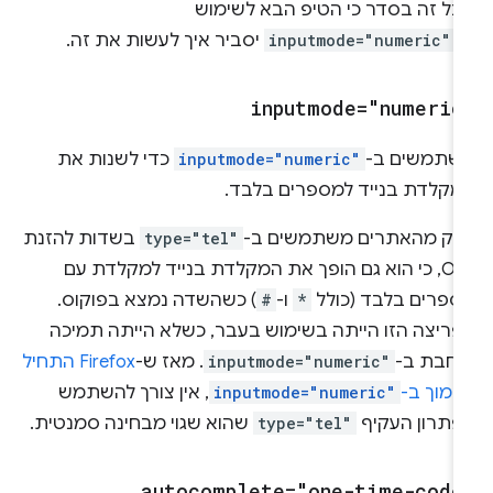
בל זה בסדר כי הטיפ הבא לשימוש
-
inputmode="numeric"
יסביר איך לעשות את זה.
inputmode="numeric
שתמשים ב-
inputmode="numeric"
כדי לשנות את
מקלדת בנייד למספרים בלבד.
לק מהאתרים משתמשים ב-
type="tel"
בשדות להזנת
OTP, כי הוא גם הופך את המקלדת בנייד למקלדת עם
ספרים בלבד (כולל
*
ו-
#
) כשהשדה נמצא בפוקוס.
פריצה הזו הייתה בשימוש בעבר, כשלא הייתה תמיכה
רחבת ב-
inputmode="numeric"
. מאז ש-
Firefox התחיל
תמוך ב-
inputmode="numeric"
, אין צורך להשתמש
פתרון העקיף
type="tel"
שהוא שגוי מבחינה סמנטית.
autocomplete="one-time-code