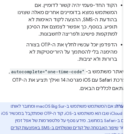
הקוד החד-פעמי יהיה קשור לדומיין. אם
המשתמש נמצא בדומיינים אחרים מאלה שצוינו
בהודעת ה-SMS, ההצעה לקוד האימות לא
תופיע. בנוסף, כך אפשר לצמצם את הסיכון
למתקפות פישינג ולפריצה לחשבונות.
הדפדפן יוכל עכשיו לחלץ את ה-OTP בצורה
מהימנה בלי להסתמך על היוריסטיקות לא
ברורות ולא יציבות.
שאתר משתמש ב-
autocomplete="one-time-code"
,
מערכת Safari עם iOS מגרסה 14 ואילך תציע את ה-OTP
התאם לכללים הבאים.
הערה:
אם המשתמש משתמש ב-macOS Big Sur ומחובר לאותו
חשבון iCloud שבו הוא משתמש ב-iOS, קוד ה-OTP שמתקבל במכשיר iOS
זמין גם ב-Safari במחשב. מידע נוסף על פלטפורמות של אפל זמין
מר
שיפור האבטחה של קודים שנשלחים ב-SMS באמצעות קודים