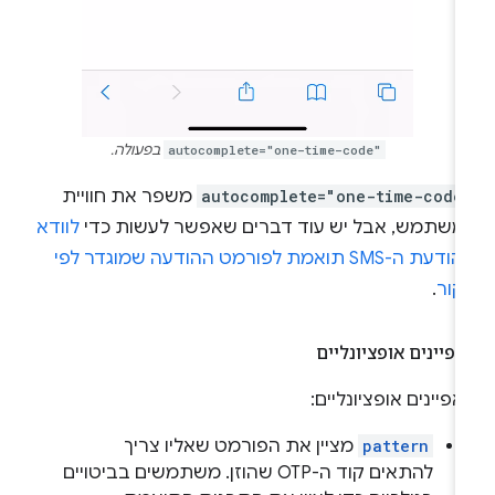
autocomplete="one-time-code"
בפעולה.
autocomplete="one-time-code
משפר את חוויית
משתמש, אבל יש עוד דברים שאפשר לעשות כדי
לוודא
שהודעת ה-SMS תואמת לפורמט ההודעה שמוגדר לפי
קור
.
פיינים אופציונליים
פיינים אופציונליים:
pattern
מציין את הפורמט שאליו צריך
להתאים קוד ה-OTP שהוזן. משתמשים בביטויים