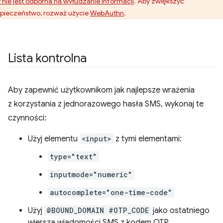
 nie jest odporna na wyłudzanie informacji
. Aby zwiększyć
pieczeństwo, rozważ użycie
WebAuthn
.
Lista kontrolna
Aby zapewnić użytkownikom jak najlepsze wrażenia
z korzystania z jednorazowego hasła SMS, wykonaj te
czynności:
Użyj elementu
<input>
z tymi elementami:
type="text"
inputmode="numeric"
autocomplete="one-time-code"
Użyj
@BOUND_DOMAIN #OTP_CODE
jako ostatniego
wiersza wiadomości SMS z kodem OTP.