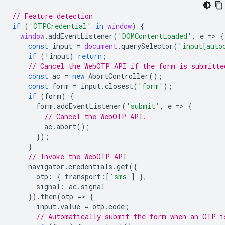
// Feature detection
if
(
'OTPCredential'
in
window
)
{
window
.
addEventListener
(
'DOMContentLoaded'
,
e
=
>
{
const
input
=
document
.
querySelector
(
'input[auto
if
(
!
input
)
return
;
// Cancel the WebOTP API if the form is submitte
const
ac
=
new
AbortController
();
const
form
=
input
.
closest
(
'form'
);
if
(
form
)
{
form
.
addEventListener
(
'submit'
,
e
=
>
{
// Cancel the WebOTP API.
ac
.
abort
();
});
}
// Invoke the WebOTP API
navigator
.
credentials
.
get
({
otp
:
{
transport
:
[
'sms'
]
},
signal
:
ac
.
signal
}).
then
(
otp
=
>
{
input
.
value
=
otp
.
code
;
// Automatically submit the form when an OTP i