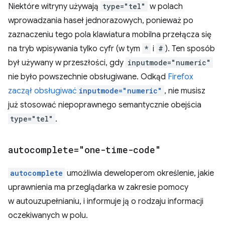
Niektóre witryny używają
type="tel"
w polach
wprowadzania haseł jednorazowych, ponieważ po
zaznaczeniu tego pola klawiatura mobilna przełącza się
na tryb wpisywania tylko cyfr (w tym
*
i
#
). Ten sposób
był używany w przeszłości, gdy
inputmode="numeric"
nie było powszechnie obsługiwane. Odkąd
Firefox
zaczął obsługiwać
inputmode="numeric"
, nie musisz
już stosować niepoprawnego semantycznie obejścia
type="tel"
.
autocomplete="one-time-code"
autocomplete
umożliwia deweloperom określenie, jakie
uprawnienia ma przeglądarka w zakresie pomocy
w autouzupełnianiu, i informuje ją o rodzaju informacji
oczekiwanych w polu.