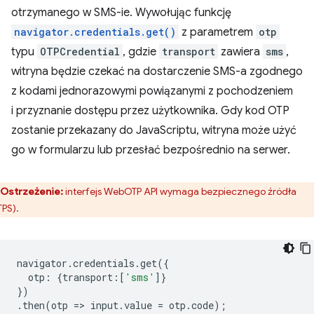
otrzymanego w SMS-ie. Wywołując funkcję
navigator.credentials.get()
z parametrem
otp
typu
OTPCredential
, gdzie
transport
zawiera
sms
,
witryna będzie czekać na dostarczenie SMS-a zgodnego
z kodami jednorazowymi powiązanymi z pochodzeniem
i przyznanie dostępu przez użytkownika. Gdy kod OTP
zostanie przekazany do JavaScriptu, witryna może użyć
go w formularzu lub przesłać bezpośrednio na serwer.
Ostrzeżenie:
interfejs WebOTP API wymaga bezpiecznego źródła
TPS).
navigator
.
credentials
.
get
({
otp
:
{
transport
:
[
'sms'
]}
})
.
then
(
otp
=
>
input
.
value
=
otp
.
code
);