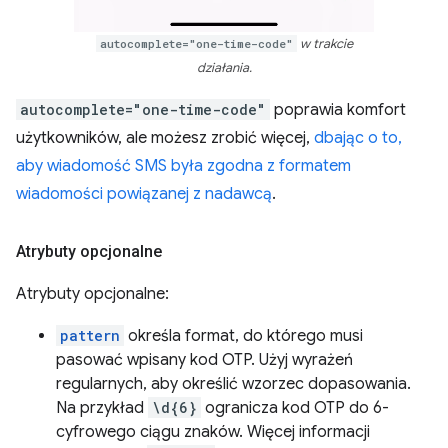
autocomplete="one-time-code"
w trakcie
działania.
autocomplete="one-time-code"
poprawia komfort
użytkowników, ale możesz zrobić więcej,
dbając o to,
aby wiadomość SMS była zgodna z formatem
wiadomości powiązanej z nadawcą
.
Atrybuty opcjonalne
Atrybuty opcjonalne:
pattern
określa format, do którego musi
pasować wpisany kod OTP. Użyj wyrażeń
regularnych, aby określić wzorzec dopasowania.
Na przykład
\d{6}
ogranicza kod OTP do 6-
cyfrowego ciągu znaków. Więcej informacji