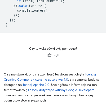
if
(
form
)
form
.
submit
();
}).
catch
(
err
=
>
{
console
.
log
(
err
);
});
});
}
Czy te wskazówki były pomocne?
O ile nie stwierdzono inaczej, treść tej strony jest objęta
licencją
Creative Commons – uznanie autorstwa 4.0
, a fragmenty kodu są
dostępne na
licencji Apache 2.0
. Szczegółowe informacje na ten
temat zawierają
zasady dotyczące witryny Google Developers
.
Java jest zastrzeżonym znakiem towarowym firmy Oracle i jej
podmiotów stowarzyszonych.