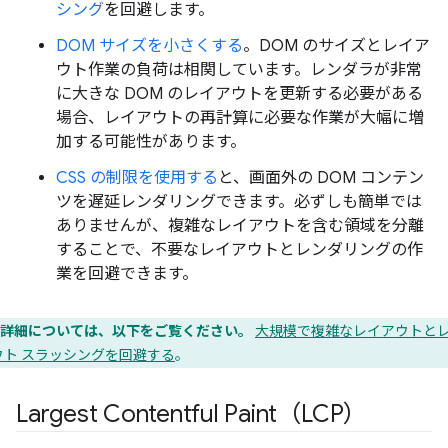
シング
を回避します。
DOM サイズを小さくする
。DOM のサイズとレイア
ウト作業の負荷は相関しています。レンダラが非常
に大きな DOM のレイアウトを更新する必要がある
場合、レイアウトの再計算に必要な作業が大幅に増
加する可能性があります。
CSS の制限を使用する
と、画面外の DOM コンテン
ツを遅延レンダリングできます。必ずしも簡単では
ありませんが、複雑なレイアウトを含む領域を分離
することで、不要なレイアウトとレンダリングの作
業を回避できます。
詳細については、以下をご覧ください。
大規模で複雑なレイアウトと
ウト スラッシングを回避する
。
Largest Contentful Paint（LCP）