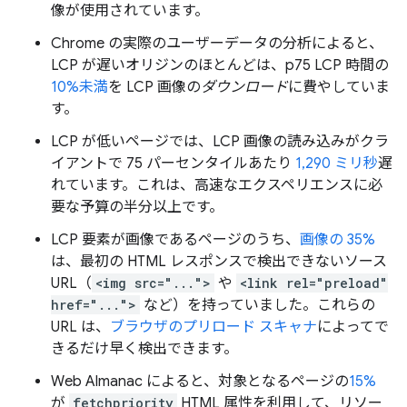
像が使用されています。
Chrome の実際のユーザーデータの分析によると、
LCP が遅いオリジンのほとんどは、p75 LCP 時間の
10%未満
を LCP 画像の
ダウンロード
に費やしていま
す。
LCP が低いページでは、LCP 画像の読み込みがクラ
イアントで 75 パーセンタイルあたり
1,290 ミリ秒
遅
れています。これは、高速なエクスペリエンスに必
要な予算の半分以上です。
LCP 要素が画像であるページのうち、
画像の 35%
は、最初の HTML レスポンスで検出できないソース
URL（
<img src="...">
や
<link rel="preload"
href="...">
など）を持っていました。これらの
URL は、
ブラウザのプリロード スキャナ
によってで
きるだけ早く検出できます。
Web Almanac によると、対象となるページの
15%
が
fetchpriority
HTML 属性を利用して、リソー