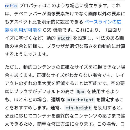
ratio
プロパティはこのような場合に役立ちます。これ
は、デベロッパーが画像要素だけでなく画像以外の要素に
もアスペクト比を明示的に設定できる
ベースラインの広
範な利用が可能な
CSS 機能です。これにより、（画面サ
イズに基づくなど）動的
width
を設定し、寸法のある画
像の場合と同様に、ブラウザが適切な高さを自動的に計算
するようにできます。
ただし、動的コンテンツの正確なサイズを把握できない場
合もあります。正確なサイズがわからない場合でも、レイ
アウトのずれの重大度を軽減することは可能です。空の要
素にブラウザがデフォルトの高さ
0px
を使用するより
も、ほとんどの場合、
適切な
min-height
を設定する
こ
とをおすすめします。通常、
min-height
を使用すると、
必要に応じてコンテナを最終的なコンテンツの高さまで拡
大できるため、簡単な修正方法になります。この場合、コ