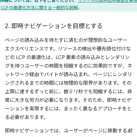
詳細については、以下をご覧ください。
リソースの読み込み遅延を解
と
LCP の最適化方法に関する一般的な誤解
。
2
.
即時ナビゲーションを目標とする
ページの読み込みを待たずに済むのが理想的なユーザー
エクスペリエンスです。リソースの検出や優先順位付けな
どの LCP の最適化は、LCP 要素の読み込みとレンダリン
グを待つユーザーの時間を短縮するのに効果的ですが、ネ
ットワーク経由でバイトが読み込まれ、ページにレンダリ
ングされるまでの時間には物理的な限界があります。その
上限に達するずっと前に、数ミリ秒でも短縮するには、非
常に大きな労力が必要になります。そのため、即時ナビゲ
ーションを実現するには、まったく異なるアプローチをと
る必要があります。
即時ナビゲーションでは、ユーザーがページに移動する
前