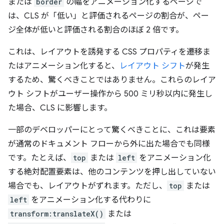
または
border
の幅をアニメーション化するページで
は、CLS が「低い」と評価されるページの割合が、ペー
ジ全体が低いと評価される割合のほぼ 2 倍です。
これは、レイアウトを誘発する CSS プロパティを遷移ま
たはアニメーション化すると、
レイアウト シフト
が発生
するため、驚くべきことではありません。
これらのレイア
ウト シフトがユーザー操作から 500 ミリ秒以内に発生し
た場合、CLS に影響します。
一部のデベロッパーにとって驚くべきことに、これは要素
が通常のドキュメント フローから外に出た場合でも同様
です。たとえば、
top
または
left
をアニメーション化
する絶対配置要素は、他のコンテンツを押し出していない
場合でも、レイアウトがずれます。ただし、
top
または
left
をアニメーション化する代わりに
transform:translateX()
または