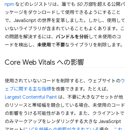
npm
などのレジストリは、誰でも
50 万個
を超える公開パ
ッケージをダウンロードして使用できるようにすること
で、JavaScript の世界を変革しました。しかし、使用して
いないライブラリが含まれていることもよくあります。こ
の問題を解決するには、
バンドルを分析
して未使用のコ
ードを検出し、
未使用
で
不要
なライブラリを削除します。
Core Web Vitals への影響
使用されていないコードを削除すると、ウェブサイトの
ウ
ェブに関する主な指標
を改善できます。たとえば、
Largest Contentful Paint
は、不要に大きなアセットが他
のリソースと帯域幅を競合している場合、未使用のコード
の影響をうける可能性があります。また、クライアントで
のみマークアップをレンダリングする大きな JavaScript
アセットに
LCP 候補への参照が含まれている
場合、
これ