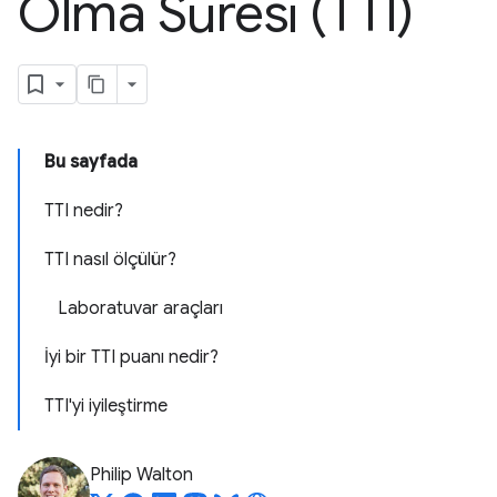
Olma Süresi (TTI)
Bu sayfada
TTI nedir?
TTI nasıl ölçülür?
Laboratuvar araçları
İyi bir TTI puanı nedir?
TTI'yi iyileştirme
Philip Walton