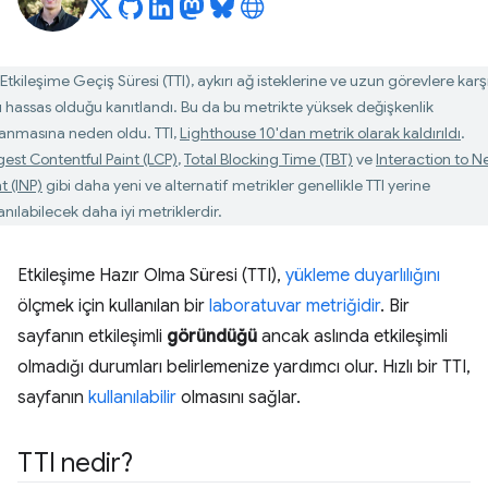
Etkileşime Geçiş Süresi (TTI), aykırı ağ isteklerine ve uzun görevlere karş
rı hassas olduğu kanıtlandı. Bu da bu metrikte yüksek değişkenlik
anmasına neden oldu. TTI,
Lighthouse 10'dan metrik olarak kaldırıldı
.
gest Contentful Paint (LCP)
,
Total Blocking Time (TBT)
ve
Interaction to N
t (INP)
gibi daha yeni ve alternatif metrikler genellikle TTI yerine
anılabilecek daha iyi metriklerdir.
Etkileşime Hazır Olma Süresi (TTI),
yükleme duyarlılığını
ölçmek için kullanılan bir
laboratuvar metriğidir
. Bir
sayfanın etkileşimli
göründüğü
ancak aslında etkileşimli
olmadığı durumları belirlemenize yardımcı olur. Hızlı bir TTI,
sayfanın
kullanılabilir
olmasını sağlar.
TTI nedir?