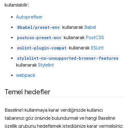
kullanılabilir:
Autoprefixer
@babel/preset-env
kullanarak
Babel
postcss-preset-env
kullanarak
PostCSS
eslint-plugin-compat
kullanarak
ESLint
stylelint-no-unsupported-browser-features
kullanarak
Stylelint
webpack
Temel hedefler
Baseline'ı kullanmaya karar verdiğinizde kullanıcı
tabanınızı göz önünde bulundurmalı ve hangi Baseline
özellik grubunu hedeflemek istediğinize karar vermelisiniz: