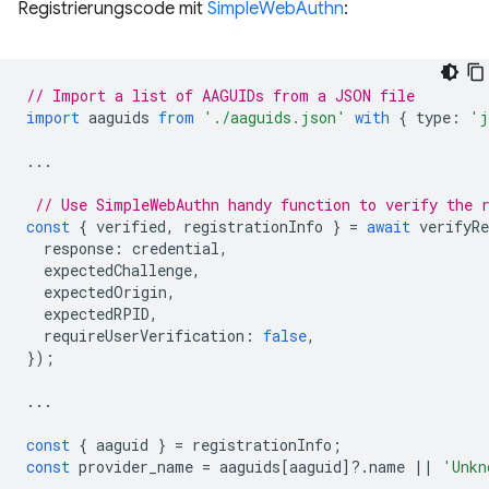
Registrierungscode mit
SimpleWebAuthn
:
// Import a list of AAGUIDs from a JSON file
import
aaguids
from
'./aaguids.json'
with
{
type
:
'j
...
// Use SimpleWebAuthn handy function to verify the 
const
{
verified
,
registrationInfo
}
=
await
verifyRe
response
:
credential
,
expectedChallenge
,
expectedOrigin
,
expectedRPID
,
requireUserVerification
:
false
,
});
...
const
{
aaguid
}
=
registrationInfo
;
const
provider_name
=
aaguids
[
aaguid
]
?
.
name
||
'Unkn