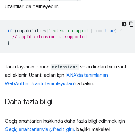
uzantıları da belirleyebilir.
if
(
capabilities
[
'extension:appid'
]
===
true
)
{
// appId extension is supported
}
Tanımlayıcının önüne
extension:
ve ardından bir uzantı
adı eklenir. Uzantı adları için
IANA'da tanımlanan
WebAuthn Uzantı Tanımlayıcıları
'na bakın.
Daha fazla bilgi
Geçiş anahtarları hakkında daha fazla bilgi edinmek için
Geçiş anahtarlarıyla şifresiz giriş
başlıklı makaleyi