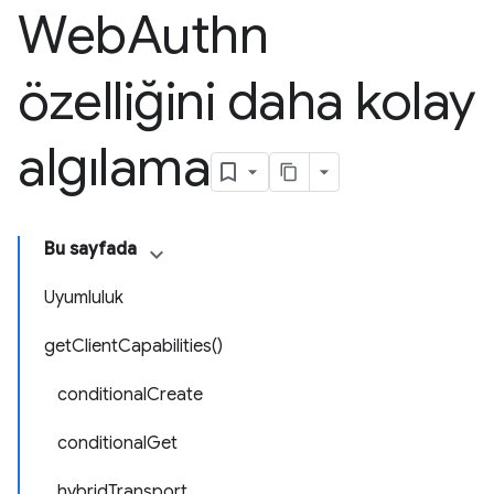
Web
Authn
özelliğini daha kolay
algılama
Bu sayfada
Uyumluluk
getClientCapabilities()
conditionalCreate
conditionalGet
hybridTransport