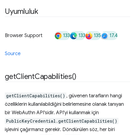
Uyumluluk
133
133
135
17.4
Browser Support
Source
get
Client
Capabilities(
)
getClientCapabilities()
, güvenen tarafların hangi
özelliklerin kullanılabildiğini belirlemesine olanak tanıyan
bir WebAuthn API'sidir. API'yi kullanmak için
PublicKeyCredential.getClientCapabilities()
işlevini çağırmanız gerekir. Döndürülen söz, her biri