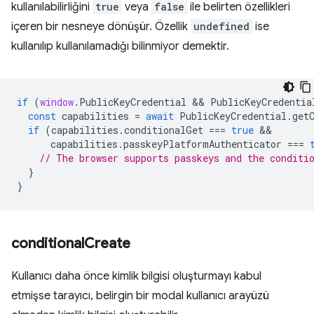
kullanılabilirliğini
true
veya
false
ile belirten özellikleri
içeren bir nesneye dönüşür. Özellik
undefined
ise
kullanılıp kullanılamadığı bilinmiyor demektir.
if
(
window
.
PublicKeyCredential
 && 
PublicKeyCredentia
const
capabilities
=
await
PublicKeyCredential
.
get
if
(
capabilities
.
conditionalGet
===
true
capabilities
.
passkeyPlatformAuthenticator
===
// The browser supports passkeys and the conditi
}
}
conditional
Create
Kullanıcı daha önce kimlik bilgisi oluşturmayı kabul
etmişse tarayıcı, belirgin bir modal kullanıcı arayüzü