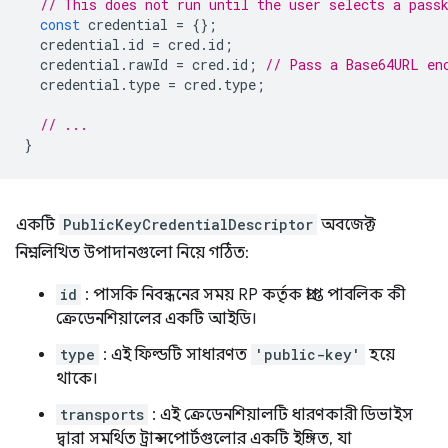
// This does not run until the user selects a pass
const
credential
=
{};
credential
.
id
=
cred
.
id
;
credential
.
rawId
=
cred
.
id
;
// Pass a Base64URL en
credential
.
type
=
cred
.
type
;
// ...
}
একটি
PublicKeyCredentialDescriptor
অবজেক্ট
নিম্নলিখিত উপাদানগুলো নিয়ে গঠিত:
id
: পাসকি নিবন্ধনের সময় RP কর্তৃক প্রাপ্ত পাবলিক কী
ক্রেডেনশিয়ালের একটি আইডি।
type
: এই ফিল্ডটি সাধারণত
'public-key'
হয়ে
থাকে।
transports
: এই ক্রেডেনশিয়ালটি ধারণকারী ডিভাইস
দ্বারা সমর্থিত ট্রান্সপোর্টগুলোর একটি ইঙ্গিত, যা