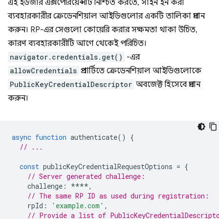
এই ইউজার এক্সপেরিয়েন্সটি নিশ্চিত করতে, সাইন ইন করা
ব্যবহারকারীর ক্রেডেনশিয়াল আইডিগুলোর একটি তালিকা প্রদান
করুন। RP-এর সেগুলো কোয়েরি করার সক্ষমতা থাকা উচিত,
কারণ ব্যবহারকারীটি আগে থেকেই পরিচিত।
navigator.credentials.get()
-এর
allowCredentials
প্রপার্টিতে ক্রেডেনশিয়াল আইডিগুলোকে
PublicKeyCredentialDescriptor
অবজেক্ট হিসেবে প্রদান
করুন।
async
function
authenticate
()
{
// ...
const
publicKeyCredentialRequestOptions
=
{
// Server generated challenge:
challenge
:
****
,
// The same RP ID as used during registration:
rpId
:
'example.com'
,
// Provide a list of PublicKeyCredentialDescript