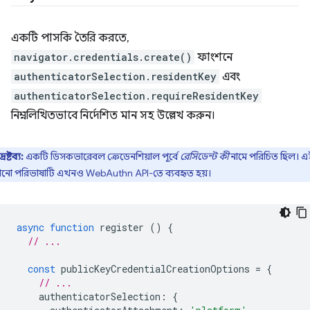
একটি পাসকি তৈরি করতে,
navigator.credentials.create()
ফাংশনে
authenticatorSelection.residentKey
এবং
authenticatorSelection.requireResidentKey
নিম্নলিখিতভাবে নির্দেশিত মান সহ উল্লেখ করুন।
দ্রষ্টব্য:
একটি ডিসকভারেবল ক্রেডেনশিয়াল পূর্বে
রেসিডেন্ট কী
নামে পরিচিত ছিল। এ
োনো পরিভাষাটি এখনও WebAuthn API-তে ব্যবহৃত হয়।
async
function
register
()
{
// ...
const
publicKeyCredentialCreationOptions
=
{
// ...
authenticatorSelection
:
{