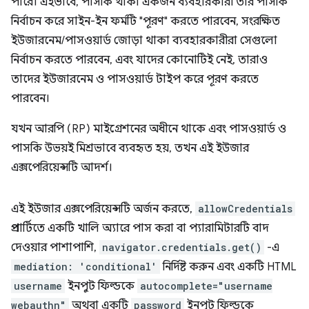
পারে। এইভাবে, পাসকি থাকা একজন ব্যবহারকারী তার পাসকি
নির্বাচন করে সাইন-ইন ফর্মটি "পূরণ" করতে পারবেন, সংরক্ষিত
ইউজারনেম/পাসওয়ার্ড জোড়া থাকা ব্যবহারকারীরা সেগুলো
নির্বাচন করতে পারবেন, এবং যাদের কোনোটিই নেই, তারাও
তাদের ইউজারনেম ও পাসওয়ার্ড টাইপ করে পূরণ করতে
পারবেন।
যখন আরপি (RP) মাইগ্রেশনের অধীনে থাকে এবং পাসওয়ার্ড ও
পাসকি উভয়ই মিশ্রভাবে ব্যবহৃত হয়, তখন এই ইউজার
এক্সপেরিয়েন্সটি আদর্শ।
এই ইউজার এক্সপেরিয়েন্সটি অর্জন করতে,
allowCredentials
প্রপার্টিতে একটি খালি অ্যারে পাস করা বা প্যারামিটারটি বাদ
দেওয়ার পাশাপাশি,
navigator.credentials.get()
-এ
mediation: 'conditional'
নির্দিষ্ট করুন এবং একটি HTML
username
ইনপুট ফিল্ডকে
autocomplete="username
webauthn"
অথবা একটি
password
ইনপুট ফিল্ডকে