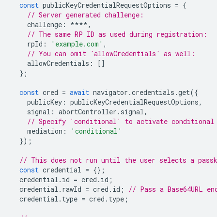
const
publicKeyCredentialRequestOptions
=
{
// Server generated challenge:
challenge
:
****
,
// The same RP ID as used during registration:
rpId
:
'example.com'
,
// You can omit `allowCredentials` as well:
allowCredentials
:
[]
};
const
cred
=
await
navigator
.
credentials
.
get
({
publicKey
:
publicKeyCredentialRequestOptions
,
signal
:
abortController
.
signal
,
// Specify 'conditional' to activate conditional
mediation
:
'conditional'
});
// This does not run until the user selects a pass
const
credential
=
{};
credential
.
id
=
cred
.
id
;
credential
.
rawId
=
cred
.
id
;
// Pass a Base64URL en
credential
.
type
=
cred
.
type
;