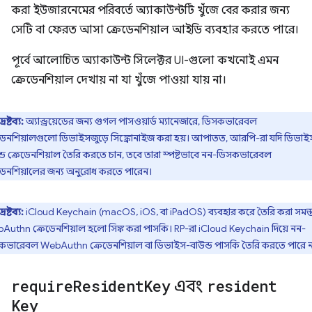
করা ইউজারনেমের পরিবর্তে অ্যাকাউন্টটি খুঁজে বের করার জন্য
সেটি বা ফেরত আসা ক্রেডেনশিয়াল আইডি ব্যবহার করতে পারে।
পূর্বে আলোচিত অ্যাকাউন্ট সিলেক্টর UI-গুলো কখনোই এমন
ক্রেডেনশিয়াল দেখায় না যা খুঁজে পাওয়া যায় না।
দ্রষ্টব্য:
অ্যান্ড্রয়েডের জন্য গুগল পাসওয়ার্ড ম্যানেজারে, ডিসকভারেবল
েডেনশিয়ালগুলো ডিভাইসজুড়ে সিঙ্ক্রোনাইজ করা হয়। আপাতত, আরপি-রা যদি ডিভাই
্ড ক্রেডেনশিয়াল তৈরি করতে চান, তবে তারা স্পষ্টভাবে নন-ডিসকভারেবল
েডেনশিয়ালের জন্য অনুরোধ করতে পারেন।
দ্রষ্টব্য:
iCloud Keychain (macOS, iOS, বা iPadOS) ব্যবহার করে তৈরি করা সমস্
Authn ক্রেডেনশিয়াল হলো সিঙ্ক করা পাসকি। RP-রা iCloud Keychain দিয়ে নন-
কভারেবল WebAuthn ক্রেডেনশিয়াল বা ডিভাইস-বাউন্ড পাসকি তৈরি করতে পারে ন
require
Resident
Key
এবং
resident
Key