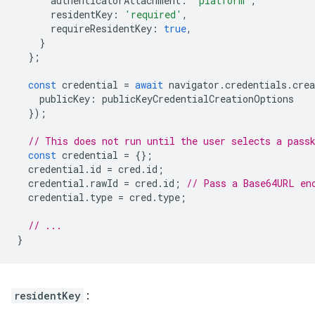
authenticatorAttachment
:
'platform'
,
residentKey
:
'required'
,
requireResidentKey
:
true
,
}
};
const
credential
=
await
navigator
.
credentials
.
crea
publicKey
:
publicKeyCredentialCreationOptions
});
// This does not run until the user selects a pass
const
credential
=
{};
credential
.
id
=
cred
.
id
;
credential
.
rawId
=
cred
.
id
;
// Pass a Base64URL en
credential
.
type
=
cred
.
type
;
// ...
}
residentKey
: