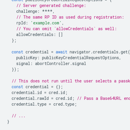
// Server generated challenge:
challenge
:
****
,
// The same RP ID as used during registration:
rpId
:
'example.com'
,
// You can omit `allowCredentials` as well:
allowCredentials
:
[]
};
const
credential
=
await
navigator
.
credentials
.
get
publicKey
:
publicKeyCredentialRequestOptions
,
signal
:
abortController
.
signal
});
// This does not run until the user selects a pass
const
credential
=
{};
credential
.
id
=
cred
.
id
;
credential
.
rawId
=
cred
.
id
;
// Pass a Base64URL en
credential
.
type
=
cred
.
type
;
// ...
}