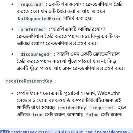
'required'
: একটি শনাক্তযোগ্য ক্রেডেনশিয়াল তৈরি
করতে হবে। যদি এটি তৈরি করা না যায়, তাহলে
NotSupportedError
রিটার্ন করা হয়।
'preferred'
: আরপি একটি আবিষ্কারযোগ্য
ক্রেডেনশিয়াল তৈরি করতে পছন্দ করে, কিন্তু একটি অ-
আবিষ্কারযোগ্য ক্রেডেনশিয়ালও গ্রহণ করে।
'discouraged'
: আরপি এমন একটি ক্রেডেনশিয়াল
তৈরি করতে পছন্দ করে যা খুঁজে পাওয়া যায় না, কিন্তু
একটি খুঁজে পাওয়া যায় এমন ক্রেডেনশিয়ালও গ্রহণ করে।
requireResidentKey
:
স্পেসিফিকেশনের একটি পুরোনো সংস্করণ, WebAuthn
লেভেল ১ থেকে ব্যাকওয়ার্ড কম্প্যাটিবিলিটির জন্য এই
প্রপার্টিটি রাখা হয়েছে।
residentKey
'required'
হলে
এটিকে
true
সেট করুন, অন্যথায়
false
সেট করুন।
দ্রষ্টব্য:
তে কোনো মান না দেওয়া হলে,
মা
residentKey
requireResidentKey