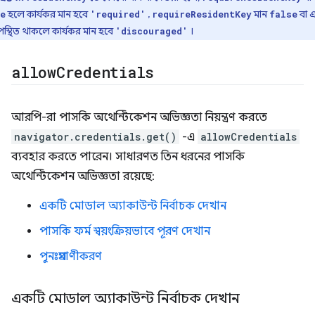
হলে কার্যকর মান হবে
,
মান
বা 
e
'required'
requireResidentKey
false
পস্থিত থাকলে কার্যকর মান হবে
।
'discouraged'
allow
Credentials
আরপি-রা পাসকি অথেন্টিকেশন অভিজ্ঞতা নিয়ন্ত্রণ করতে
navigator.credentials.get()
-এ
allowCredentials
ব্যবহার করতে পারেন। সাধারণত তিন ধরনের পাসকি
অথেন্টিকেশন অভিজ্ঞতা রয়েছে:
একটি মোডাল অ্যাকাউন্ট নির্বাচক দেখান
পাসকি ফর্ম স্বয়ংক্রিয়ভাবে পূরণ দেখান
পুনঃপ্রমাণীকরণ
একটি মোডাল অ্যাকাউন্ট নির্বাচক দেখান