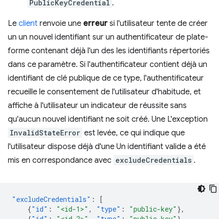
PublicKeyCredential
.
Le
client
renvoie une
erreur
si l'utilisateur tente de créer
un un nouvel identifiant sur un authentificateur de plate-
forme contenant déjà l'un des les identifiants répertoriés
dans ce paramètre. Si l'authentificateur contient déjà un
identifiant de clé publique de ce type, l'authentificateur
recueille le consentement de l'utilisateur d'habitude, et
affiche à l'utilisateur un indicateur de réussite sans
qu'aucun nouvel identifiant ne soit créé. Une L'exception
InvalidStateError
est levée, ce qui indique que
l'utilisateur dispose déjà d'une Un identifiant valide a été
mis en correspondance avec
excludeCredentials
.
"excludeCredentials"
:
[
{
"id"
:
"<id-1>"
,
"type"
:
"public-key"
},
{
"id"
:
"<id-2>"
,
"type"
:
"public-key"
}