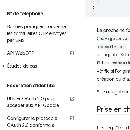
]
}
N° de téléphone
Bonnes pratiques concernant
La prochaine fo
les formulaires OTP envoyés
(
navigator.cr
par SMS
example.com
c
API Web
OTP
la requête. Si 
fichier
webaut
Études de cas
vérifie si l'orig
création ou d'au
Fédération d'identité
Si le navigateu
Utiliser OAuth 2
.
0 pour
accéder aux API Google
Prise en c
Configurer le protocole
OAuth 2
.
0 conforme à
Les requêtes d'