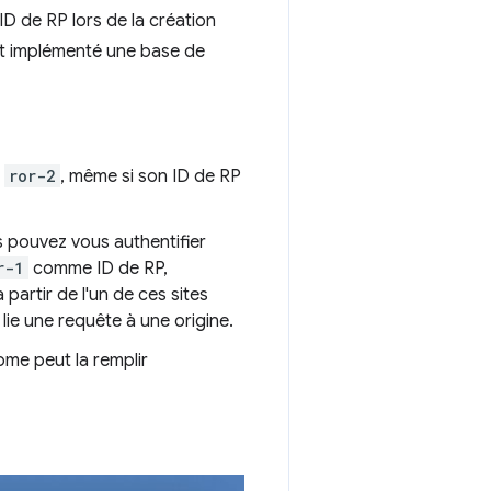
 de RP lors de la création
ent implémenté une base de
r
ror-2
, même si son ID de RP
s pouvez vous authentifier
r-1
comme ID de RP,
partir de l'un de ces sites
 lie une requête à une origine.
ome peut la remplir