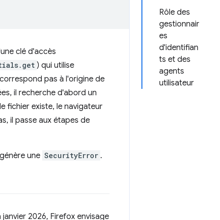
Rôle des
gestionnair
es
d'identifian
'une clé d'accès
ts et des
tials.get
) qui utilise
agents
correspond pas à l'origine de
utilisateur
ées, il recherche d'abord un
i le fichier existe, le navigateur
 cas, il passe aux étapes de
l génère une
SecurityError
.
 janvier 2026, Firefox envisage