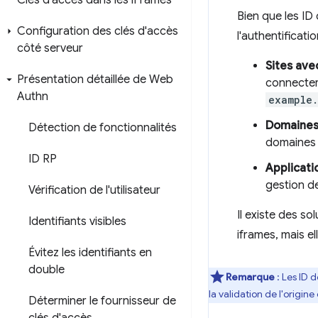
Clés d'accès dans les i
Frames
Bien que les ID
Configuration des clés d'accès
l'authentificati
côté serveur
Sites ave
Présentation détaillée de Web
connecter
Authn
example
Domaines
Détection de fonctionnalités
domaines 
ID RP
Applicati
gestion des
Vérification de l'utilisateur
Il existe des s
Identifiants visibles
iframes, mais e
Évitez les identifiants en
double
Remarque
: Les ID 
la validation de l'origin
Déterminer le fournisseur de