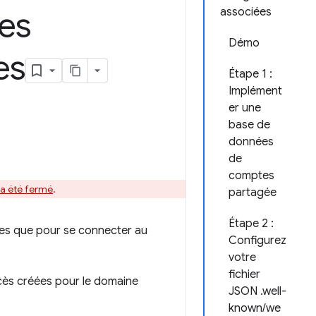
les
associées
Démo
es
Étape 1 :
Implément
er une
base de
données
de
comptes
 a été fermé
.
partagée
Étape 2 :
sées que pour se connecter au
Configurez
votre
fichier
ccès créées pour le domaine
JSON .well-
known/we