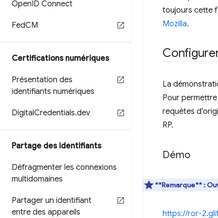
Open
ID Connect
toujours cette 
Mozilla
.
Fed
CM
Configurer
Certifications numériques
Présentation des
La démonstratio
identifiants numériques
Pour permettre 
requêtes d'orig
Digital
Credentials
.
dev
RP.
Partage des identifiants
Démo
Défragmenter les connexions
multidomaines
**Remarque** : Ouv
Partager un identifiant
entre des appareils
https://ror-2.gl