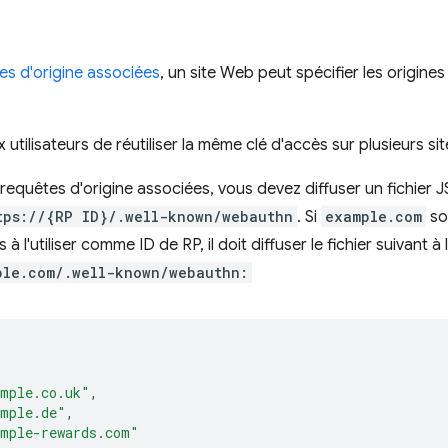
es d'origine associées
, un site Web peut spécifier les origines
utilisateurs de réutiliser la même clé d'accès sur plusieurs si
es requêtes d'origine associées, vous devez diffuser un fichier
tps://{RP ID}/.well-known/webauthn
. Si
example.com
sou
à l'utiliser comme ID de RP, il doit diffuser le fichier suivant à
ple.com/.well-known/webauthn:
ample.co.uk"
,
ample.de"
,
ample-rewards.com"