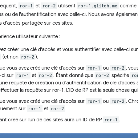
séquent,
ror-1
et
ror-2
utilisent
ror-1.glitch.me
comme ID
ès ou de l'authentification avec celle-ci. Nous avons égalem
 d'accès partagée sur ces sites.
ience utilisateur suivante :
z créer une clé d'accès et vous authentifier avec celle-ci su
(et non
ror-2
).
que vous avez créé une clé d'accès sur
ror-1
ou
ror-2
, vou
-ci sur
ror-1
et
ror-2
. Étant donné que
ror-2
spécifie
ro
une requête de création ou d'authentification de clé d'accès à 
effectuer la requête sur ror-1. L'ID de RP est la seule chose qui
que vous avez créé une clé d'accès sur
ror-1
ou
ror-2
, Chr
quement sur
ror-1
et
ror-2
.
iant créé sur l'un de ces sites aura un ID de RP
ror-1
.