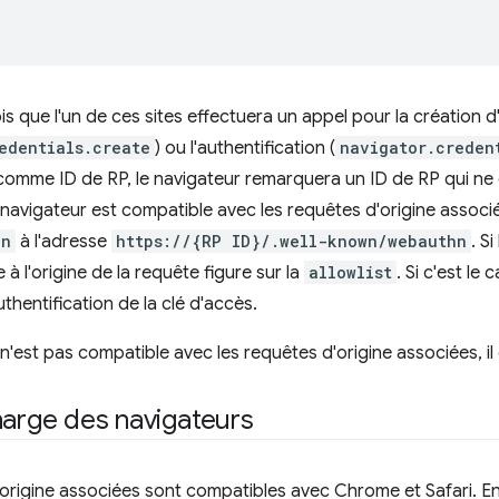
is que l'un de ces sites effectuera un appel pour la création d
edentials.create
) ou l'authentification (
navigator.creden
omme ID de RP, le navigateur remarquera un ID de RP qui ne 
le navigateur est compatible avec les requêtes d'origine associ
hn
à l'adresse
https://{RP ID}/.well-known/webauthn
. S
ine à l'origine de la requête figure sur la
allowlist
. Si c'est le
thentification de la clé d'accès.
r n'est pas compatible avec les requêtes d'origine associées, i
harge des navigateurs
origine associées sont compatibles avec Chrome et Safari. En