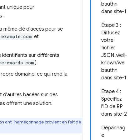
bauthn
iant unique pour
dans site-1
s :
Étape 3 :
r la même clé d'accès pour se
Diffusez
example.com
et
votre
fichier
 identifiants sur différents
JSON .well-
merewards.com
).
known/we
bauthn
propre domaine, ce qui rend la
dans site-1
Étape 4 :
et d'autres basées sur des
Spécifiez
es offrent une solution.
l'ID de RP
dans site-2
ction anti-hameçonnage provient en fait de
Dépannag
e