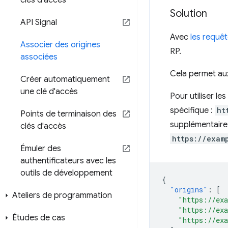
clés d'accès
Solution
API Signal
Avec
les requêt
Associer des origines
RP.
associées
Cela permet aux 
Créer automatiquement
une clé d'accès
Pour utiliser l
spécifique :
ht
Points de terminaison des
supplémentaires 
clés d'accès
https://exam
Émuler des
authentificateurs avec les
outils de développement
{
"origins"
:
[
Ateliers de programmation
"https://ex
"https://ex
Études de cas
"https://ex