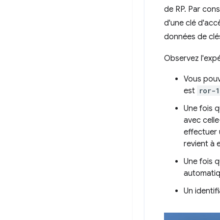
de RP. Par con
d'une clé d'acc
données de clés
Observez l'expér
Vous pouve
est
ror-1
Une fois 
avec celle
effectuer 
revient à 
Une fois 
automati
Un identif