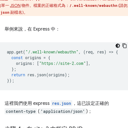
的單一
JSON
物件。檔案的正確格式為：
(請勿
/.well-known/webauthn
副檔名)。
.json
舉例來說，在 Express 中：
app
.
get
(
"/.well-known/webauthn"
,
(
req
,
res
)
=
>
{
const
origins
=
{
origins
:
[
"https://site-2.com"
],
};
return
res
.
json
(
origins
);
});
這裡我們使用 express
res.json
，這已設定正確的
content-type
(
'application/json'
)；