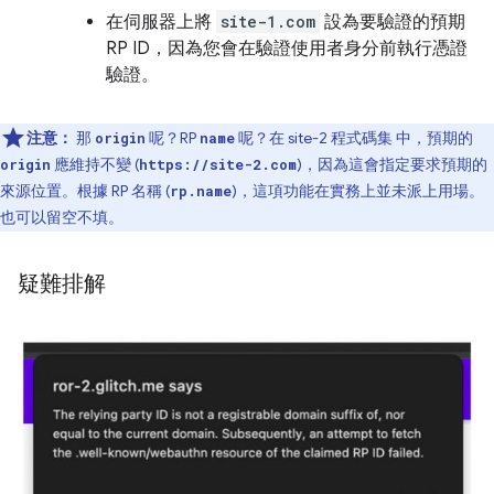
在伺服器上將
site-1.com
設為要驗證的預期
RP ID，因為您會在驗證使用者身分前執行憑證
驗證。
注意：
那
呢？RP
呢？在 site-2 程式碼集 中，預期的
origin
name
應維持不變 (
)，因為這會指定要求預期的
origin
https://site-2.com
來源位置。根據 RP 名稱 (
)，這項功能在實務上並未派上用場。
rp.name
也可以留空不填。
疑難排解