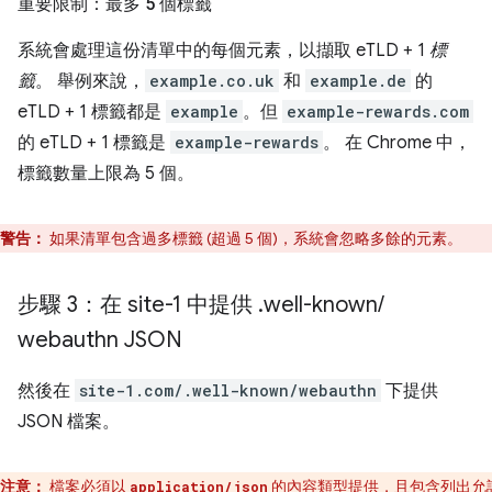
重要限制：最多 5 個標籤
系統會處理這份清單中的每個元素，以擷取 eTLD + 1
標
籤
。 舉例來說，
example.co.uk
和
example.de
的
eTLD + 1 標籤都是
example
。但
example-rewards.com
的 eTLD + 1 標籤是
example-rewards
。 在 Chrome 中，
標籤數量上限為 5 個。
警告：
如果清單包含過多標籤 (超過 5 個)，系統會忽略多餘的元素。
步驟 3：在 site-1 中提供
.
well-known
/
webauthn JSON
然後在
site-1.com/.well-known/webauthn
下提供
JSON 檔案。
注意：
檔案必須以
的內容類型提供，且包含列出允
application/json