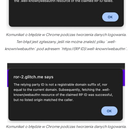
Komunikat o błędzie w Chrome podczas tworzenia danych logowania.
Ten błąd jest zgłaszany, jeśli nie można znaleźć pliku `.well-
known/webauthn` pod adresem `https://{RP ID}/.well-known/webauthn`.
Komunikat o błędzie w Chrome podczas tworzenia danych logowania.