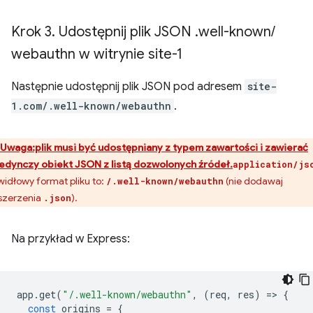
Krok 3
.
Udostępnij plik JSON
.
well-known
/
webauthn w witrynie site-1
Następnie udostępnij plik JSON pod adresem
site-
1.com/.well-known/webauthn
.
Uwaga:plik musi być udostępniany z typem zawartości i zawierać
edynczy obiekt JSON z listą dozwolonych źródeł.
application/js
widłowy format pliku to:
(nie dodawaj
/.well-known/webauthn
szerzenia
).
.json
Na przykład w Express:
app
.
get
(
"/.well-known/webauthn"
,
(
req
,
res
)
=
>
{
const
origins
=
{