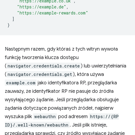
"https://example.co.uk"
,
"https://example.de"
,
"https://example-rewards.com"
]
}
Następnym razem, gdy któraś z tych witryn wywoła
funkcję tworzenia klucza dostępu
(
navigator.credentials.create
) lub uwierzytelniania
(
navigator.credentials.get
), która używa
example.com
jako identyfikatora RP, przeglądarka
zauważy, że identyfikator RP nie pasuje do źródła
wysyłającego żądanie. Jeśli przeglądarka obsługuje
żądania dotyczące powiązanych źródeł, najpierw
wyszuka plik
webauthn
pod adresem
https://{RP
ID}/.well-known/webauthn
. Jeśli plik istnieje,
przeglądarka sprawdzi, czy źródło wysyłające żądanie