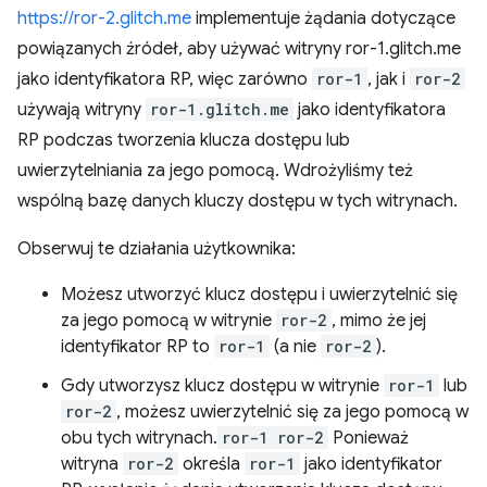
https://ror-2.glitch.me
implementuje żądania dotyczące
powiązanych źródeł, aby używać witryny ror-1.glitch.me
jako identyfikatora RP, więc zarówno
ror-1
, jak i
ror-2
używają witryny
ror-1.glitch.me
jako identyfikatora
RP podczas tworzenia klucza dostępu lub
uwierzytelniania za jego pomocą. Wdrożyliśmy też
wspólną bazę danych kluczy dostępu w tych witrynach.
Obserwuj te działania użytkownika:
Możesz utworzyć klucz dostępu i uwierzytelnić się
za jego pomocą w witrynie
ror-2
, mimo że jej
identyfikator RP to
ror-1
(a nie
ror-2
).
Gdy utworzysz klucz dostępu w witrynie
ror-1
lub
ror-2
, możesz uwierzytelnić się za jego pomocą w
obu tych witrynach.
ror-1
ror-2
Ponieważ
witryna
ror-2
określa
ror-1
jako identyfikator