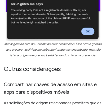
Mensagem de erro no Chrome ao criar credenciais. Esse erro é gerado
se o arquivo `.well-known/webauthn` puder ser encontrado, mas não
listar a origem de que você está tentando criar uma credencial.
Outras considerações
Compartilhar chaves de acesso em sites e
apps para dispositivos móveis
As solicitações de origem relacionadas permitem que os