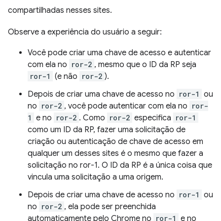
compartilhadas nesses sites.
Observe a experiência do usuário a seguir:
Você pode criar uma chave de acesso e autenticar
com ela no
ror-2
, mesmo que o ID da RP seja
ror-1
(e não
ror-2
).
Depois de criar uma chave de acesso no
ror-1
ou
no
ror-2
, você pode autenticar com ela no
ror-
1
e no
ror-2
. Como
ror-2
especifica
ror-1
como um ID da RP, fazer uma solicitação de
criação ou autenticação de chave de acesso em
qualquer um desses sites é o mesmo que fazer a
solicitação no ror-1. O ID da RP é a única coisa que
vincula uma solicitação a uma origem.
Depois de criar uma chave de acesso no
ror-1
ou
no
ror-2
, ela pode ser preenchida
automaticamente pelo Chrome no
ror-1
e no