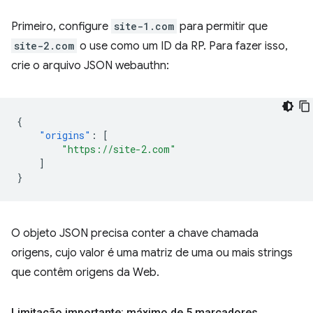
Primeiro, configure
site-1.com
para permitir que
site-2.com
o use como um ID da RP. Para fazer isso,
crie o arquivo JSON webauthn:
{
"origins"
:
[
"https://site-2.com"
]
}
O objeto JSON precisa conter a chave chamada
origens, cujo valor é uma matriz de uma ou mais strings
que contêm origens da Web.
Limitação importante: máximo de 5 marcadores