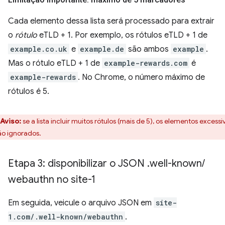
Cada elemento dessa lista será processado para extrair
o
rótulo
eTLD + 1. Por exemplo, os rótulos eTLD + 1 de
example.co.uk
e
example.de
são ambos
example
.
Mas o rótulo eTLD + 1 de
example-rewards.com
é
example-rewards
. No Chrome, o número máximo de
rótulos é 5.
Aviso:
se a lista incluir muitos rótulos (mais de 5), os elementos excessi
ão ignorados.
Etapa 3: disponibilizar o JSON
.
well-known
/
webauthn no site-1
Em seguida, veicule o arquivo JSON em
site-
1.com/.well-known/webauthn
.