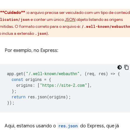
**Cuidado**
:o arquivo precisa ser veiculado com um tipo de conteú
e conter um único
JSON
objeto listando as origens
lication/json
mitidas. O formato correto para o arquivo é:
/.well-known/webauth
o inclua a extensão
).
.json
Por exemplo, no Express:
app
.
get
(
"/.well-known/webauthn"
,
(
req
,
res
)
=
>
{
const
origins
=
{
origins
:
[
"https://site-2.com"
],
};
return
res
.
json
(
origins
);
});
Aqui, estamos usando o
res.json
do Express, que já