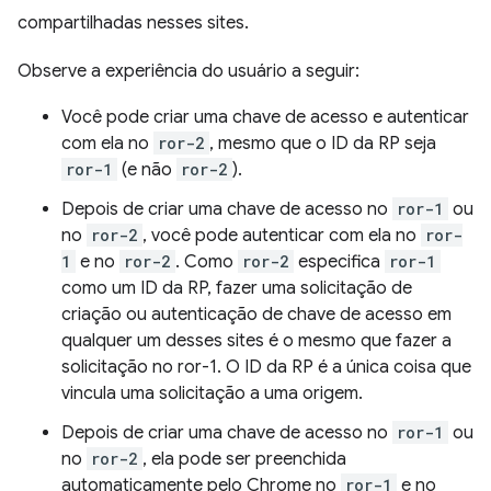
compartilhadas nesses sites.
Observe a experiência do usuário a seguir:
Você pode criar uma chave de acesso e autenticar
com ela no
ror-2
, mesmo que o ID da RP seja
ror-1
(e não
ror-2
).
Depois de criar uma chave de acesso no
ror-1
ou
no
ror-2
, você pode autenticar com ela no
ror-
1
e no
ror-2
. Como
ror-2
especifica
ror-1
como um ID da RP, fazer uma solicitação de
criação ou autenticação de chave de acesso em
qualquer um desses sites é o mesmo que fazer a
solicitação no ror-1. O ID da RP é a única coisa que
vincula uma solicitação a uma origem.
Depois de criar uma chave de acesso no
ror-1
ou
no
ror-2
, ela pode ser preenchida
automaticamente pelo Chrome no
ror-1
e no