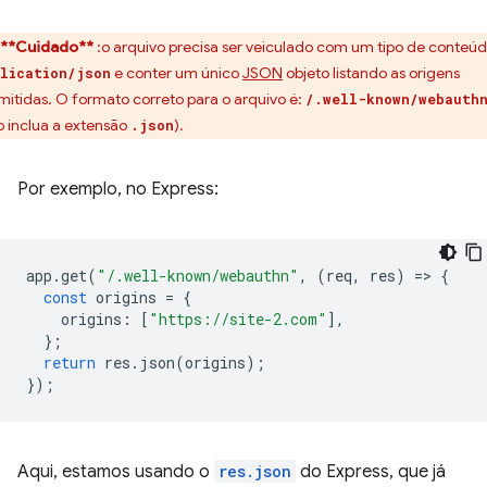
**Cuidado**
:o arquivo precisa ser veiculado com um tipo de conteú
e conter um único
JSON
objeto listando as origens
lication/json
mitidas. O formato correto para o arquivo é:
/.well-known/webauth
o inclua a extensão
).
.json
Por exemplo, no Express:
app
.
get
(
"/.well-known/webauthn"
,
(
req
,
res
)
=
>
{
const
origins
=
{
origins
:
[
"https://site-2.com"
],
};
return
res
.
json
(
origins
);
});
Aqui, estamos usando o
res.json
do Express, que já