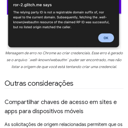
Mensagem de erro no Chrome ao criar credenciais. Esse erro é gerado
se o arquivo `.well-known/webauthn` puder ser encontrado, mas não
listar a origem de que você está tentando criar uma credencial.
Outras considerações
Compartilhar chaves de acesso em sites e
apps para dispositivos móveis
As solicitações de origem relacionadas permitem que os