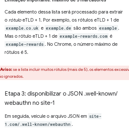
Cada elemento dessa lista será processado para extrair
o
rótulo
eTLD + 1. Por exemplo, os rótulos eTLD + 1 de
example.co.uk
e
example.de
são ambos
example
.
Mas o rótulo eTLD + 1 de
example-rewards.com
é
example-rewards
. No Chrome, o número máximo de
rótulos é 5.
Aviso:
se a lista incluir muitos rótulos (mais de 5), os elementos excessi
ão ignorados.
Etapa 3: disponibilizar o JSON
.
well-known
/
webauthn no site-1
Em seguida, veicule o arquivo JSON em
site-
1.com/.well-known/webauthn
.