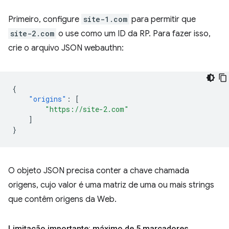
Primeiro, configure
site-1.com
para permitir que
site-2.com
o use como um ID da RP. Para fazer isso,
crie o arquivo JSON webauthn:
{
"origins"
:
[
"https://site-2.com"
]
}
O objeto JSON precisa conter a chave chamada
origens, cujo valor é uma matriz de uma ou mais strings
que contêm origens da Web.
Limitação importante: máximo de 5 marcadores