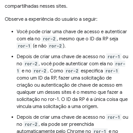
compartilhadas nesses sites.
Observe a experiência do usuário a seguir:
Você pode criar uma chave de acesso e autenticar
com ela no
ror-2
, mesmo que o ID da RP seja
ror-1
(e não
ror-2
).
Depois de criar uma chave de acesso no
ror-1
ou
no
ror-2
, você pode autenticar com ela no
ror-
1
e no
ror-2
. Como
ror-2
especifica
ror-1
como um ID da RP, fazer uma solicitação de
criação ou autenticação de chave de acesso em
qualquer um desses sites é o mesmo que fazer a
solicitação no ror-1. O ID da RP é a única coisa que
vincula uma solicitação a uma origem.
Depois de criar uma chave de acesso no
ror-1
ou
no
ror-2
, ela pode ser preenchida
automaticamente pelo Chrome no
ror-1
e no