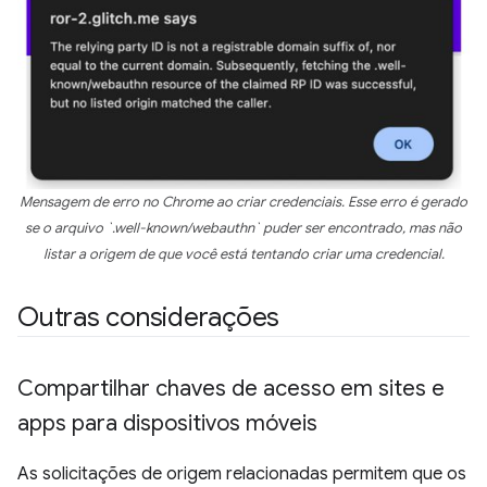
Mensagem de erro no Chrome ao criar credenciais. Esse erro é gerado
se o arquivo `.well-known/webauthn` puder ser encontrado, mas não
listar a origem de que você está tentando criar uma credencial.
Outras considerações
Compartilhar chaves de acesso em sites e
apps para dispositivos móveis
As solicitações de origem relacionadas permitem que os