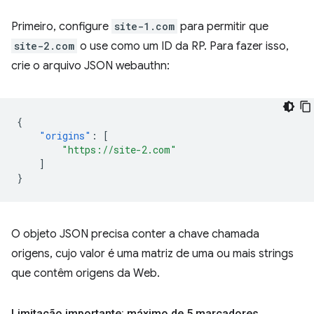
Primeiro, configure
site-1.com
para permitir que
site-2.com
o use como um ID da RP. Para fazer isso,
crie o arquivo JSON webauthn:
{
"origins"
:
[
"https://site-2.com"
]
}
O objeto JSON precisa conter a chave chamada
origens, cujo valor é uma matriz de uma ou mais strings
que contêm origens da Web.
Limitação importante: máximo de 5 marcadores