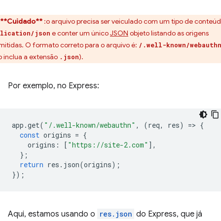
**Cuidado**
:o arquivo precisa ser veiculado com um tipo de conteú
e conter um único
JSON
objeto listando as origens
lication/json
mitidas. O formato correto para o arquivo é:
/.well-known/webauth
o inclua a extensão
).
.json
Por exemplo, no Express:
app
.
get
(
"/.well-known/webauthn"
,
(
req
,
res
)
=
>
{
const
origins
=
{
origins
:
[
"https://site-2.com"
],
};
return
res
.
json
(
origins
);
});
Aqui, estamos usando o
res.json
do Express, que já