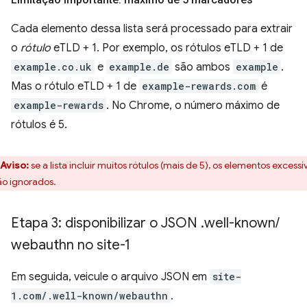
Cada elemento dessa lista será processado para extrair
o
rótulo
eTLD + 1. Por exemplo, os rótulos eTLD + 1 de
example.co.uk
e
example.de
são ambos
example
.
Mas o rótulo eTLD + 1 de
example-rewards.com
é
example-rewards
. No Chrome, o número máximo de
rótulos é 5.
Aviso:
se a lista incluir muitos rótulos (mais de 5), os elementos excessi
ão ignorados.
Etapa 3: disponibilizar o JSON
.
well-known
/
webauthn no site-1
Em seguida, veicule o arquivo JSON em
site-
1.com/.well-known/webauthn
.