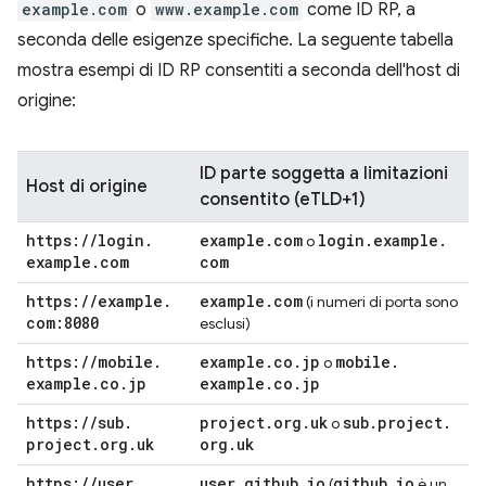
example.com
o
www.example.com
come ID RP, a
seconda delle esigenze specifiche. La seguente tabella
mostra esempi di ID RP consentiti a seconda dell'host di
origine:
ID parte soggetta a limitazioni
Host di origine
consentito (eTLD+1)
https:
/
/
login
.
example
.
com
login
.
example
.
o
example
.
com
com
https:
/
/
example
.
example
.
com
(i numeri di porta sono
com:8080
esclusi)
https:
/
/
mobile
.
example
.
co
.
jp
mobile
.
o
example
.
co
.
jp
example
.
co
.
jp
https:
/
/
sub
.
project
.
org
.
uk
sub
.
project
.
o
project
.
org
.
uk
org
.
uk
https:
/
/
user
.
user
.
github
.
io
github
.
io
(
è un