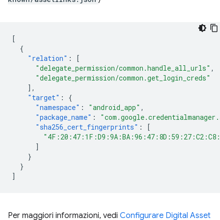
[
{
"relation"
:
[
"delegate_permission/common.handle_all_urls"
,
"delegate_permission/common.get_login_creds"
],
"target"
:
{
"namespace"
:
"android_app"
,
"package_name"
:
"com.google.credentialmanager
"sha256_cert_fingerprints"
:
[
"4F:20:47:1F:D9:9A:BA:96:47:8D:59:27:C2:C8
]
}
}
]
Per maggiori informazioni, vedi
Configurare Digital Asset