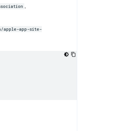
ssociation
。
n/apple-app-site-