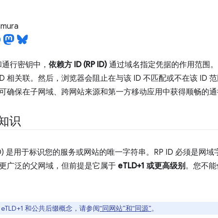
tamura
n 和通行密钥中，
依赖方 ID (RP ID)
通过域名指定凭据的作用范围。
 ID 相关联。然后，浏览器会阻止在与该 ID 不匹配或不在该 I
 ID 可确保在子网域、跨网站来源和第一方移动应用中获得顺畅的
础知识
RP ID) 是用于标识您的服务或网站的唯一字符串。RP ID 必须
更广泛的父网域，但前提是它属于
eTLD+1 或更高级别
。您不能使
eTLD+1 和公共后缀概念，请参阅
“同网站”和“同源”
。