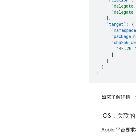
"delegate_
"delegate_
],
"target"
:
{
"namespac
"package_
"sha256_ce
"4F:20:
]
}
}
]
如需了解详情，
i
OS：关联
Apple 平台要求