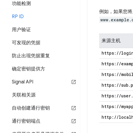
功能检测
例如，如果您
RP ID
www.example.
用户验证
来源主机
可发现的凭据
https:
/
/
logi
防止出现凭据重复
https:
/
/
exam
确定密钥提供方
https:
/
/
mobi
Signal API
https:
/
/
sub
.
关联相关源
https:
/
/
user
https:
/
/
myap
自动创建通行密钥
http:
/
/
local
通行密钥端点