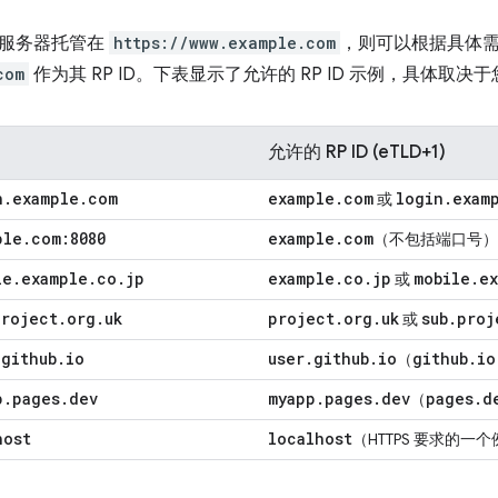
将服务器托管在
https://www.example.com
，则可以根据具体
com
作为其 RP ID。下表显示了允许的 RP ID 示例，具体取
允许的 RP ID (eTLD+1)
n
.
example
.
com
example
.
com
login
.
exam
或
ple
.
com:8080
example
.
com
（不包括端口号）
le
.
example
.
co
.
jp
example
.
co
.
jp
mobile
.
e
或
project
.
org
.
uk
project
.
org
.
uk
sub
.
proj
或
.
github
.
io
user
.
github
.
io
github
.
io
（
p
.
pages
.
dev
myapp
.
pages
.
dev
pages
.
d
（
host
localhost
（HTTPS 要求的一