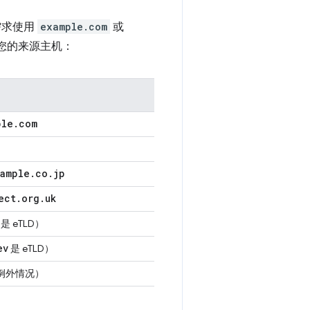
需求使用
example.com
或
决于您的来源主机：
ple
.
com
xample
.
co
.
jp
ect
.
org
.
uk
是 eTLD）
ev
是 eTLD）
个例外情况）