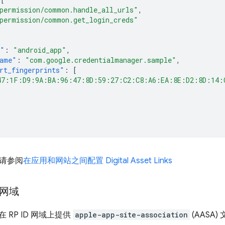
permission/common.handle_all_urls"
,
permission/common.get_login_creds"
e"
:
"android_app"
,
name"
:
"com.google.credentialmanager.sample"
,
rt_fingerprints"
:
[
47:1F:D9:9A:BA:96:47:8D:59:27:C2:C8:A6:EA:8E:D2:8D:14:
请参阅
在应用和网站之间配置 Digital Asset Links
的网域
在 RP ID 网域上提供
apple-app-site-association
(AASA