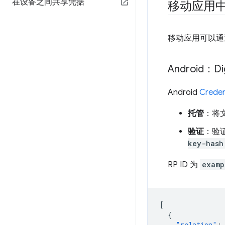
在设备之间共享凭据
移动应用中的
移动应用可以通
Android：Dig
Android
Creden
托管
：将
验证
：验
key-hash
RP ID 为
examp
[
{
"relation"
: