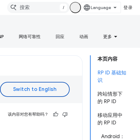
/
登录
NP
网络可靠性
回应
动画
更多
本页内容
RP ID 基础知
识
跨站情形下
的 RP ID
该内容对您有帮助吗？
移动应用中
的 RP ID
Android：