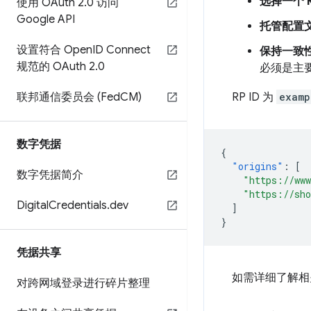
选择一个 R
使用 OAuth 2
.
0 访问
Google API
托管配置
设置符合 Open
ID Connect
保持一致
规范的 OAuth 2
.
0
必须是主
联邦通信委员会 (Fed
CM)
RP ID 为
examp
数字凭据
{
"origins"
:
[
数字凭据简介
"https://ww
"https://sh
Digital
Credentials
.
dev
]
}
凭据共享
如需详细了解相
对跨网域登录进行碎片整理