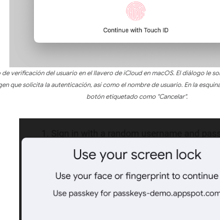
de verificación del usuario en el llavero de iCloud en macOS. El diálogo le so
igen que solicita la autenticación, así como el nombre de usuario. En la esquin
botón etiquetado como "Cancelar".