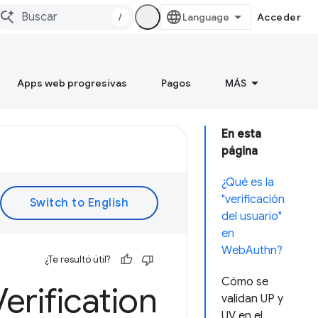
/
Acceder
Apps web progresivas
Pagos
MÁS
En esta
página
¿Qué es la
"verificación
del usuario"
en
WebAuthn?
¿Te resultó útil?
Cómo se
Verification
validan UP y
UV en el