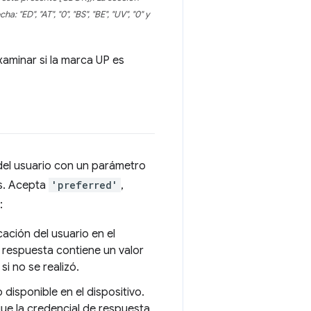
ED", "AT", "0", "BS", "BE", "UV", "0" y
xaminar si la marca UP es
n del usuario con un parámetro
es. Acepta
'preferred'
,
:
ación del usuario en el
e respuesta contiene un valor
si no se realizó.
 disponible en el dispositivo.
a que la credencial de respuesta