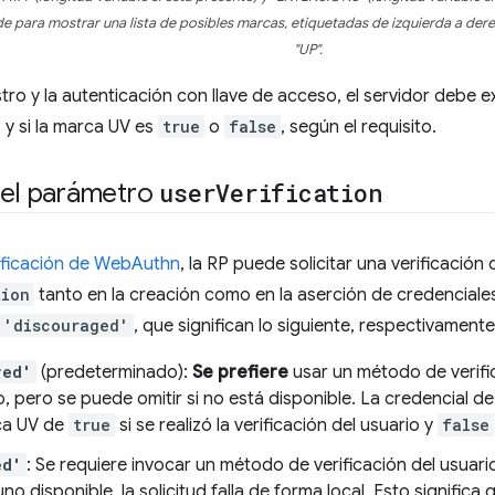
para mostrar una lista de posibles marcas, etiquetadas de izquierda a derecha: "
"UP".
stro y la autenticación con llave de acceso, el servidor debe e
, y si la marca UV es
true
o
false
, según el requisito.
 el parámetro
user
Verification
ificación de WebAuthn
, la RP puede solicitar una verificació
tion
tanto en la creación como en la aserción de credencial
'discouraged'
, que significan lo siguiente, respectivamente
red'
(predeterminado):
Se prefiere
usar un método de verific
o, pero se puede omitir si no está disponible. La credencial d
ca UV de
true
si se realizó la verificación del usuario y
false
ed'
: Se requiere invocar un método de verificación del usuario
uno disponible, la solicitud falla de forma local. Esto signific