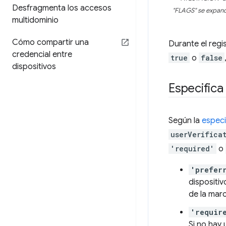
Desfragmenta los accesos
"FLAGS" se expande 
multidominio
Cómo compartir una
Durante el regi
credencial entre
true
o
false
dispositivos
Especifica
Según la
espec
userVerifica
'required'
o
'prefer
dispositiv
de la mar
'requir
Si no hay 