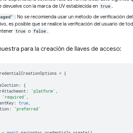
e devuelve con la marca de UV establecida en
true
.
raged'
: No se recomienda usar un método de verificación del
tivo, es posible que se realice la verificación del usuario de 
ntener
true
o
false
.
estra para la creación de llaves de acceso:
redentialCreationOptions
=
{
election
:
{
rAttachment
:
'platform'
,
'required'
,
entKey
:
true
,
tion
:
'preferred'
=
await
navigator
.
credentials
.
create
({