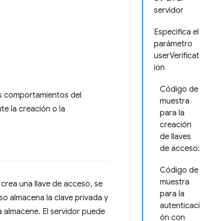
servidor
Especifica el
parámetro
userVerificat
ion
Código de
s comportamientos del
muestra
e la creación o la
para la
creación
de llaves
de acceso:
Código de
muestra
 crea una llave de acceso, se
para la
eso almacena la clave privada y
autenticaci
la almacene. El servidor puede
ón con