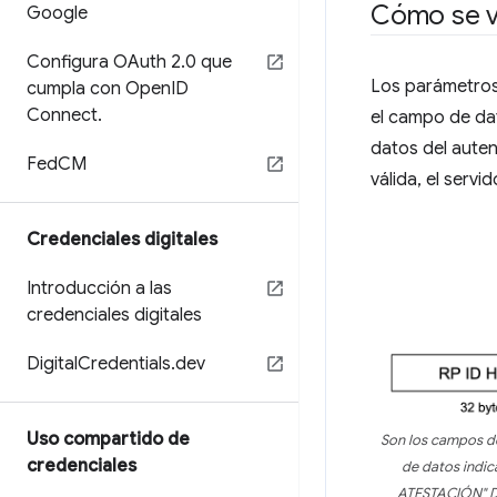
Cómo se va
Google
Configura OAuth 2
.
0 que
Los parámetros 
cumpla con Open
ID
Connect
.
el campo de dat
datos del auten
Fed
CM
válida, el serv
Credenciales digitales
Introducción a las
credenciales digitales
Digital
Credentials
.
dev
Uso compartido de
Son los campos de
credenciales
de datos indic
ATESTACIÓN" DAT