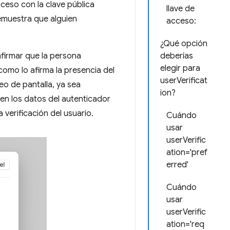
cceso con la clave pública
llave de
demuestra que alguien
acceso:
¿Qué opción
nfirmar que la persona
deberías
elegir para
como lo afirma la presencia del
userVerificat
o de pantalla, ya sea
ion?
 en los datos del autenticador
a verificación del usuario.
Cuándo
usar
userVerific
ation='pref
erred'
Cuándo
usar
userVerific
ation='req