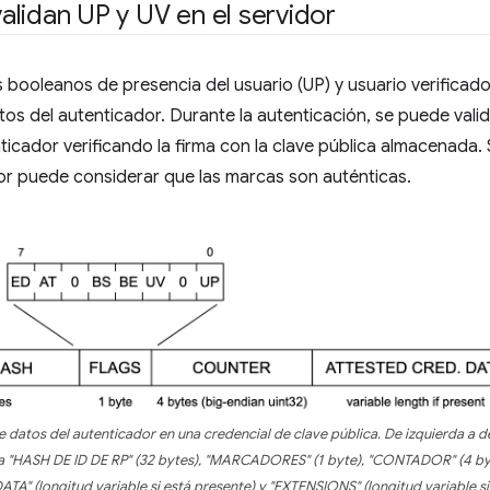
lidan UP y UV en el servidor
booleanos de presencia del usuario (UP) y usuario verificado 
os del autenticador. Durante la autenticación, se puede vali
ticador verificando la firma con la clave pública almacenada. 
idor puede considerar que las marcas son auténticas.
 datos del autenticador en una credencial de clave pública. De izquierda a d
a "HASH DE ID DE RP" (32 bytes), "MARCADORES" (1 byte), "CONTADOR" (4 byt
A" (longitud variable si está presente) y "EXTENSIONS" (longitud variable si