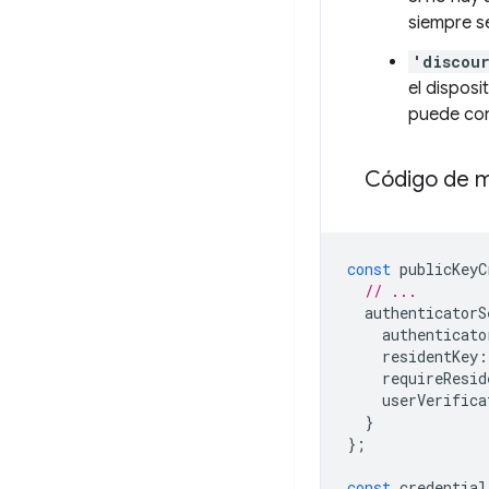
siempre s
'discou
el disposi
puede co
Código de mu
const
publicKeyC
// ...
authenticatorS
authenticato
residentKey
:
requireResid
userVerifica
}
};
const
credential